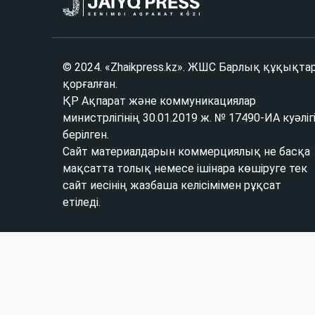
© 2024. «Zhaikpress.kz». ЖШС Барлық құқықта
қорғалған.
ҚР Ақпарат және коммуникациялар
министрлігінің 30.01.2019 ж. № 17490-ИА куәліг
берілген.
Сайт материалдарын коммерциялық не басқа
мақсатта толық немесе ішінара көшіруге тек
сайт иесінің жазбаша келісімімен рұқсат
етіледі.