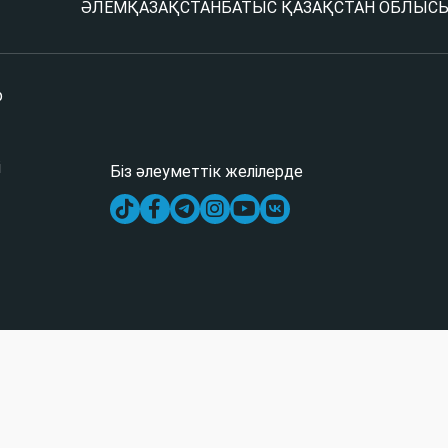
ӘЛЕМ
ҚАЗАҚСТАН
БАТЫС ҚАЗАҚСТАН ОБЛЫС
р
і
Біз әлеуметтік желілерде