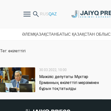
ӘЛЕМ
ҚАЗАҚСТАН
БАТЫС ҚАЗАҚСТАН ОБЛЫ
Тег: өкілеттігі
30.03.2022, 10:00
Мәжіліс депутаты Мұхтар
Ерманның өкілеттігі мерзімінен
бұрын тоқтатылды