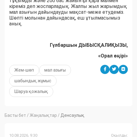
тұқымды және 200 бас жайын ірі қара малмен
кіреміз деп жоспарладық. Жалпы жыл жарымдық
мал азығын дайындауды мақсат-меже етудеміз.
Шөпті молынан дайындасақ, еш ұтылмасымыз
анық.
Гүлбаршын ДЫБЫСҚАЛИҚЫЗЫ,
«Орал өңірі»
Жем-шөп
мал азығы
шабындық жұмыс
Шаруа қожалық
Басты бет
/
Жаңалықтар
/
Денсаулық
10.08.2026, 9:30
Оқылды: