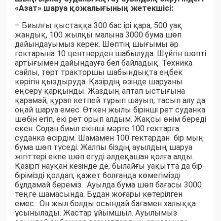
«Азат» шаруа қожалығының жетекшісі:
– Биылғы қыстаққа 300 бас ірі қара, 500 уақ
жандық, 100 жылқы малына 3000 бума шөп
дайындауымыз керек. Шөптің шығымы әр
гектарына 10 центнерден шабылуда. Шүйгін шөпті
артығымен дайындауға бел байладық. Техника
сайлы, төрт тракторшы шабындықта еңбек
көрігін қыздыруда. Қазірдің өзінде шаруаны
еңсеру қарқынды. Жаздың аптап ыстығына
қарамай, қурап кетпей тұрып шауып, тасып алу да
оңай шаруа емес. Өткен жылы бірінші рет суданка
шөбін егіп, екі рет орып алдым. Жақсы өнім береді
екен. Содан биыл екінші мәрте 100 гектарға
суданка өсірдім. Шамамен 100 гектардан бір мың
бума шөп түседі. Жалпы біздің ауылдың шаруа
жігіттері екпе шөп егуді әлдеқашан қолға алды.
Қазіргі науқан кезінде де, былайғы уақытта да бір-
бірімізді қолдап, қажет болғанда көмегімізді
бұлдамай береміз. Ауылда бума шөп бағасы 3000
теңге шамасында. Бұдан жоғары көтерілген
емес. Он жыл болды осындай бағамен халыққа
ұсынылады. Жастар ұйымшыл. Ауылымыз