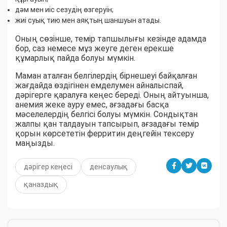
дәм мен иіс сезудің өзгеруін;
жиі суық тию мен аяқтың шаншуын атады.
Оның сөзінше, темір тапшылығы кезінде адамда
бор, саз немесе мұз жеуге деген ерекше
құмарлық пайда болуы мүмкін.
Маман аталған белгілердің бірнешеуі байқалған
жағдайда өздігінен емделумен айналыспай,
дәрігерге қаралуға кеңес береді. Оның айтуынша,
анемия жеке ауру емес, ағзадағы басқа
мәселелердің белгісі болуы мүмкін. Сондықтан
жалпы қан талдауын тапсырып, ағзадағы темір
қорын көрсететін ферритин деңгейін тексеру
маңызды.
дәрігер кеңесі
денсаулық
қаназдық