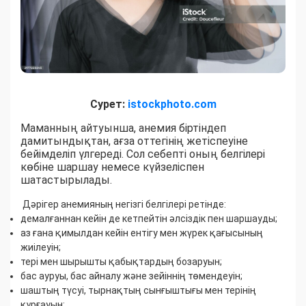
Сурет:
istockphoto.com
Маманның айтуынша, анемия біртіндеп
дамитындықтан, ағза оттегінің жетіспеуіне
бейімделіп үлгереді. Сол себепті оның белгілері
көбіне шаршау немесе күйзеліспен
шатастырылады.
Дәрігер анемияның негізгі белгілері ретінде:
демалғаннан кейін де кетпейтін әлсіздік пен шаршауды;
аз ғана қимылдан кейін ентігу мен жүрек қағысының
жиілеуін;
тері мен шырышты қабықтардың бозаруын;
бас ауруы, бас айналу және зейіннің төмендеуін;
шаштың түсуі, тырнақтың сынғыштығы мен терінің
құрғауын;