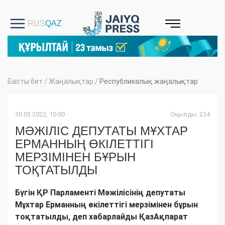
Басты бет
/
Жаңалықтар
/
Республикалық жаңалықтар
30.03.2022, 10:00
Оқылды: 234
МӘЖІЛІС ДЕПУТАТЫ МҰХТАР
ЕРМАННЫҢ ӨКІЛЕТТІГІ
МЕРЗІМІНЕН БҰРЫН
ТОҚТАТЫЛДЫ
Бүгін ҚР Парламенті Мәжілісінің депутаты
Мұхтар Ерманның өкілеттігі мерзімінен бұрын
тоқтатылды, деп хабарлайды ҚазАқпарат