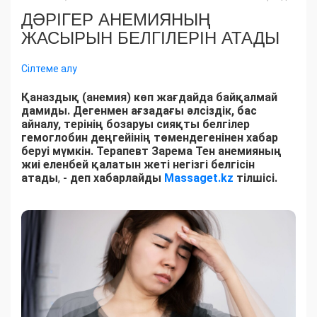
ДӘРІГЕР АНЕМИЯНЫҢ
ЖАСЫРЫН БЕЛГІЛЕРІН АТАДЫ
Сілтеме алу
Қаназдық (анемия) көп жағдайда байқалмай
дамиды. Дегенмен ағзадағы әлсіздік, бас
айналу, терінің бозаруы сияқты белгілер
гемоглобин деңгейінің төмендегенінен хабар
беруі мүмкін. Терапевт Зарема Тен анемияның
жиі еленбей қалатын жеті негізгі белгісін
атады
,
- деп хабарлайды
Massaget.kz
тілшісі.