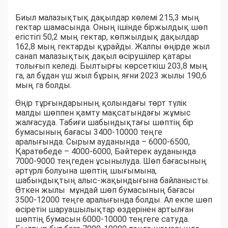
Биыл малазықтық дақылдар көлемі 215,3 мың
гектар шамасында. Оның ішінде біржылдық шөп
егістігі 50,2 мың гектар, көпжылдық дақылдар
162,8 мың гектарды құрайды. Жалпы өңірде жыл
санап малазықтық дақыл өсірушілер қатары
толығып келеді. Былтырғы көрсеткіш 203,8 мың
га, ал бұдан үш жыл бұрын, яғни 2023 жылы 190,6
мың га болды.
Өңір тұрғындарының қолындағы төрт түлік
малды шөппен қамту мақсатындағы жұмыс
жалғасуда. Табиғи шабындықтағы шөптің бір
бумасының бағасы 3400-10000 теңге
аралығында. Сырым ауданында – 6000-6500,
Қаратөбеде – 4000-6000, Бәйтерек ауданында
7000-9000 теңгеден ұсынылуда. Шөп бағасының
әртүрлі болуына шөптің шығымына,
шабындықтың алыс-жақындығына байланысты.
Өткен жылы мұндай шөп бумасының бағасы
3500-12000 теңге аралығында болды. Ал екпе шөп
өсіретін шаруашылықтар өздерінен артылған
шөптің бумасын 6000-10000 теңгеге сатуда.