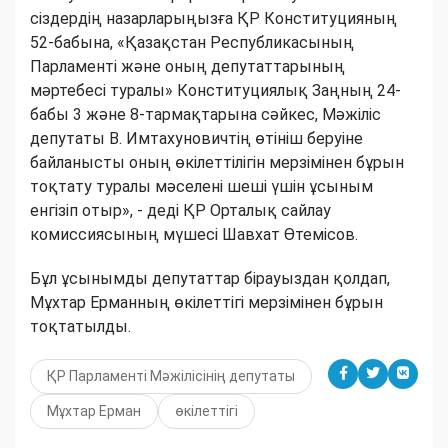
сіздердің назарларыңызға ҚР Конституцияның
52-бабына, «Қазақстан Республикасының
Парламенті және оның депутаттарының
мәртебесі туралы» Конституциялық Заңның 24-
бабы 3 және 8-тармақтарына сәйкес, Мәжіліс
депутаты В. Имтахуновичтің өтініш беруіне
байланысты оның өкілеттілігін мерзімінен бұрын
тоқтату туралы мәселені шеші үшін ұсыным
енгізіп отыр», - деді ҚР Орталық сайлау
комиссиясының мүшесі Шавхат Өтемісов.
Бұл ұсынымды депутаттар бірауыздан қолдап,
Мұхтар Ерманның өкілеттігі мерзімінен бұрын
тоқтатылды.
ҚР Парламенті Мәжілісінің депутаты
Мұхтар Ерман
өкілеттігі