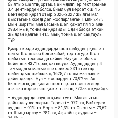
былтыр шөптің орташа өнімділігі әр гектарынан
3,4 центнерден болса, биыл бұл көрсеткіш 4,5
центнерді құрап отыр. 2026-2027 жылғы мал
қыстағына кіреді деп жоспарланған 1 млн 247,3
мың шартты мал басына шөп қажеттілігі 2 млн
298,4 мың тоннаны құрайды. Одан басқа өткен
жылдан қалған 141,5 мың тонна шөп сақтаулы
тұр.
Қазіргі кезде аудандарда шөп шабудың қызған
шағы. Шөпшілер бел жазбай, тер төгуде. Шөп
шабатын техника да сайлы. Науқанға облыс
бойынша 4371 орақ қатысуда. Аудандардың 4
тамыздағы мәліметіне сәйкес 3315 гектар
шабындық шабылып, 1628,7 тонна мал азығы
дайындалды. Бұл – жоспардың 70,9%-ы. Ал
былтырғыдан қалған шөпті қоса есептегенде
аталған көрсеткіш қажеттіліктің 77%-ын құрайды.
– Аудандарда науқан қыза түсті. Мал азығын
дайындау жоспарын Теректі – 97%-ға, Бәйтерек
ауданы – 91%-ға, Бөрлі – 81,3%-ға, Сырым – 79,6%-
ға, Шыңғырлау – 78%-ға, Ақжайық ауданы –
76,5%-ға