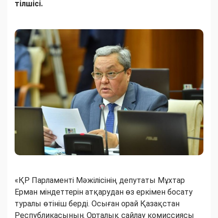
тілшісі.
«ҚР Парламенті Мәжілісінің депутаты Мұхтар
Ерман міндеттерін атқарудан өз еркімен босату
туралы өтініш берді. Осыған орай Қазақстан
Республикасының Орталық сайлау комиссиясы