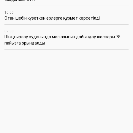
10:00
Отан шебін күзеткен ерлерге құрмет көрсетілді
09:30
​Шыңғырлау ауданында мал азығын дайындау жоспары 78
пайызға орындалды
09:00
​Теректіде жас отбасыларға арналған тренинг өтті
7 Тамыз
16:45
Балалардың жазғы кезеңдегі қауіпсіздігін қамтамасыз ету –
негізгі қауіп-қатерлерге кешенді бақылауды талап етеді
15:30
Батыстың барысы анықталды
12:30
«Бөрлі жаршысы – Бурлинские вести» газетінде жаңа басшы