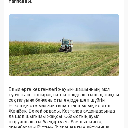
таппайды.
Биыл ерте көктемдегі жауын-шашынның мол
түсуі және топырақтың ылғалдылығының жақсы
сақталуына байланысты өңірде шөп шүйгін.
Өткен қыста мал азығынан тапшылық көрген
Жәнібек, Бөкей ордасы, Казталов аудандарында
да шөп шығымы жақсы. Облыстық ауыл
шаруашылығы басқармасы басшысының
орынбасары Рүстем Зұлқашевтың айтуынша,