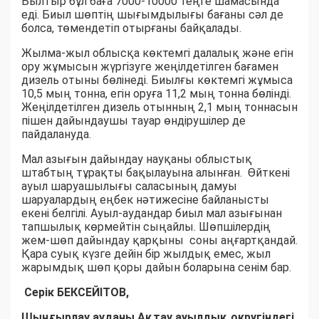
Былтыр бұл баға 7000-10000 теңге шамасында
еді. Биыл шөптің шығымдылығы бағаны сәл де
болса, төмендетіп отырғаны байқалады.
Жылма-жыл облысқа көктемгі далалық және егін
ору жұмысын жүргізуге жеңілдетілген бағамен
дизель отыны бөлінеді. Биылғы көктемгі жұмыса
10,5 мың тонна, егін оруға 11,2 мың тонна бөлінді.
Жеңілдетілген дизель отынның 2,1 мың тоннасын
пішен дайындаушы тауар өндірушілер де
пайдалануда.
Мал азығын дайындау науқаны облыстық
штабтың тұрақты бақылауына алынған. Өйткені
ауыл шаруашылығы саласының дамуы
шаруалардың еңбек нәтижесіне байланысты
екені белгілі. Ауыл-аудандар биыл мал азығынан
тапшылық көрмейтін сыңайлы. Шөпшілердің
жем-шөп дайындау қарқыны соны аңғартқандай.
Қара суық күзге дейін бір жылдық емес, жыл
жарымдық шөп қоры дайын боларына сенім бар.
Серік БЕКСЕЙІТОВ,
Шыңғырлау ауданы Ақтау ауылдық округіндегі