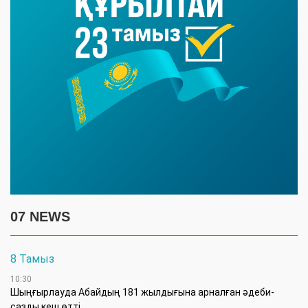
07 NEWS
8 Тамыз
10:30
Шыңғырлауда Абайдың 181 жылдығына арналған әдеби-
сазды кеш өтті