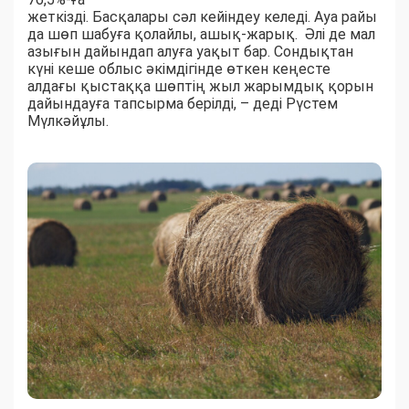
жеткізді. Басқалары сәл кейіндеу келеді. Ауа райы
да шөп шабуға қолайлы, ашық-жарық. Әлі де мал
азығын дайындап алуға уақыт бар. Сондықтан
күні кеше облыс әкімдігінде өткен кеңесте
алдағы қыстаққа шөптің жыл жарымдық қорын
дайындауға тапсырма берілді, – деді Рүстем
Мүлкәйұлы.