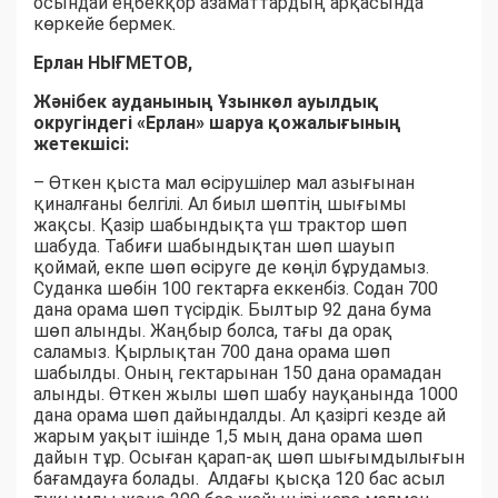
осындай еңбекқор азаматтардың арқасында
көркейе бермек.
Ерлан НЫҒМЕТОВ,
Жәнібек ауданының Ұзынкөл ауылдық
округіндегі «Ерлан» шаруа қожалығының
жетекшісі:
– Өткен қыста мал өсірушілер мал азығынан
қиналғаны белгілі. Ал биыл шөптің шығымы
жақсы. Қазір шабындықта үш трактор шөп
шабуда. Табиғи шабындықтан шөп шауып
қоймай, екпе шөп өсіруге де көңіл бұрудамыз.
Суданка шөбін 100 гектарға еккенбіз. Содан 700
дана орама шөп түсірдік. Былтыр 92 дана бума
шөп алынды. Жаңбыр болса, тағы да орақ
саламыз. Қырлықтан 700 дана орама шөп
шабылды. Оның гектарынан 150 дана орамадан
алынды. Өткен жылы шөп шабу науқанында 1000
дана орама шөп дайындалды. Ал қазіргі кезде ай
жарым уақыт ішінде 1,5 мың дана орама шөп
дайын тұр. Осыған қарап-ақ шөп шығымдылығын
бағамдауға болады. Алдағы қысқа 120 бас асыл