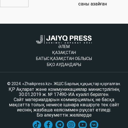
саны азайған
ӘЛЕМ
ҚАЗАҚСТАН
БАТЫС ҚАЗАҚСТАН ОБЛЫСЫ
БҚО АУДАНДАРЫ
© 2024. «Zhaikpress.kz». ЖШС Барлық құқықтар қорғалған.
ҚР Ақпарат және коммуникациялар министрлігінің
30.01.2019 ж. № 17490-ИА куәлігі берілген.
Сайт материалдарын коммерциялық не басқа
мақсатта толық немесе ішінара көшіруге тек сайт
иесінің жазбаша келісімімен рұқсат етіледі.
Біз әлеуметтік желілерде