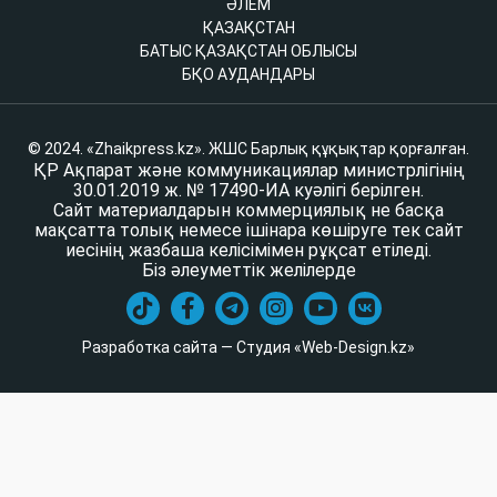
ӘЛЕМ
ҚАЗАҚСТАН
БАТЫС ҚАЗАҚСТАН ОБЛЫСЫ
БҚО АУДАНДАРЫ
© 2024. «Zhaikpress.kz». ЖШС Барлық құқықтар қорғалған.
ҚР Ақпарат және коммуникациялар министрлігінің
30.01.2019 ж. № 17490-ИА куәлігі берілген.
Сайт материалдарын коммерциялық не басқа
мақсатта толық немесе ішінара көшіруге тек сайт
иесінің жазбаша келісімімен рұқсат етіледі.
Біз әлеуметтік желілерде
Разработка сайта — Студия «Web-Design.kz»