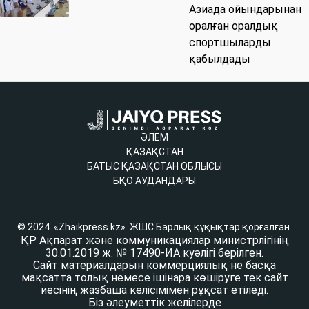
Азиада ойындарынан
оралған оралдық
спортшыларды
қабылдады
ӘЛЕМ
ҚАЗАҚСТАН
БАТЫС ҚАЗАҚСТАН ОБЛЫСЫ
БҚО АУДАНДАРЫ
© 2024. «Zhaikpress.kz». ЖШС Барлық құқықтар қорғалған.
ҚР Ақпарат және коммуникациялар министрлігінің
30.01.2019 ж. № 17490-ИА куәлігі берілген.
Сайт материалдарын коммерциялық не басқа
мақсатта толық немесе ішінара көшіруге тек сайт
иесінің жазбаша келісімімен рұқсат етіледі.
Біз әлеуметтік желілерде