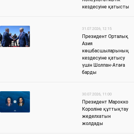
кездесуіне қатысты
31.07.2026, 12:15
Президент Орталық
Азия
көшбасшыларының
кездесуіне қатысу
үшін Шолпан-Атаға
барды
30.07.2026, 11:00
Президент Марокко
Короліне құттықтау
жеделхатын
жолдады