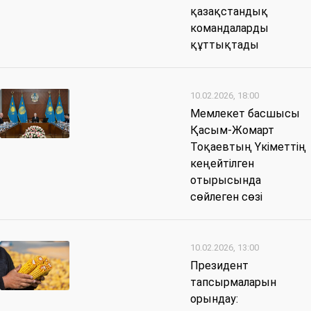
қазақстандық
командаларды
құттықтады
10.02.2026, 18:00
Мемлекет басшысы
Қасым-Жомарт
Тоқаевтың Үкіметтің
кеңейтілген
отырысында
сөйлеген сөзі
10.02.2026, 13:00
Президент
тапсырмаларын
орындау: