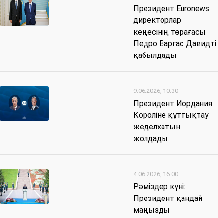
Президент Euronews
директорлар
кеңесінің төрағасы
Педро Варгас Давидті
қабылдады
9.06.2026, 10:30
Президент Иордания
Короліне құттықтау
жеделхатын
жолдады
4.06.2026, 16:00
Рәміздер күні:
Президент қандай
маңызды