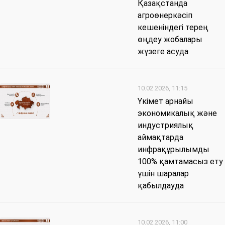
Қазақстанда
агроөнеркәсіп
кешеніндегі терең
өңдеу жобалары
жүзеге асуда
10.02.2026, 11:15
Үкімет арнайы
экономикалық және
индустриялық
аймақтарда
инфрақұрылымды
100% қамтамасыз ету
үшін шаралар
қабылдауда
10.02.2026, 11:00