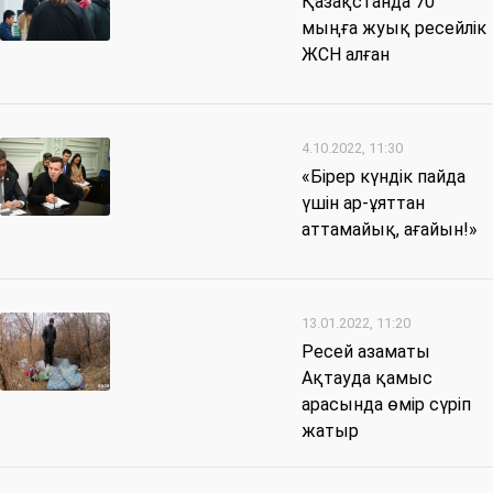
Қазақстанда 70
мыңға жуық ресейлік
ЖСН алған
4.10.2022, 11:30
«Бірер күндік пайда
үшін ар-ұяттан
аттамайық, ағайын!»
13.01.2022, 11:20
Ресей азаматы
Ақтауда қамыс
арасында өмір сүріп
жатыр