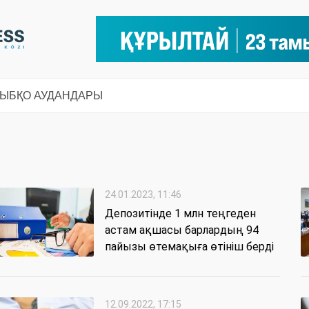
СЫ
БҚО АУДАНДАРЫ
24.01.2023, 11:46
Депозитінде 1 млн теңгеден
астам ақшасы барлардың 94
пайызы өтемақыға өтініш берді
12.09.2022, 17:15