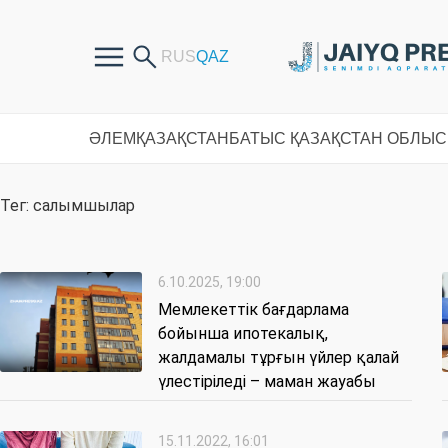
ӘЛЕМ
ҚАЗАҚСТАН
БАТЫС ҚАЗАҚСТАН ОБЛЫ
Тег: салымшылар
6.10.2025, 19:00
Мемлекеттік бағдарлама
бойынша ипотекалық,
жалдамалы тұрғын үйлер қалай
үлестіріледі – маман жауабы
15.11.2022, 16:01