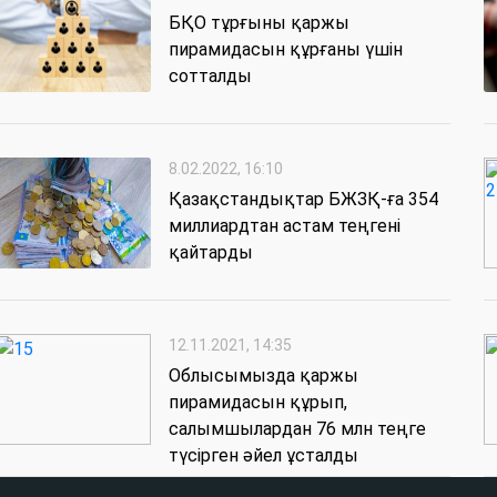
БҚО тұрғыны қаржы
пирамидасын құрғаны үшін
сотталды
8.02.2022, 16:10
Қазақстандықтар БЖЗҚ-ға 354
миллиардтан астам теңгені
қайтарды
12.11.2021, 14:35
Облысымызда қаржы
пирамидасын құрып,
салымшылардан 76 млн теңге
түсірген әйел ұсталды