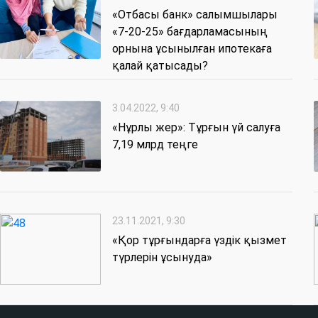
«Отбасы банк» салымшылары
«7-20-25» бағдарламасының
орнына ұсынылған ипотекаға
қалай қатысады?
3.04.2022, 9:40
«Нұрлы жер»: Тұрғын үй салуға
7,19 млрд теңге
23.11.2021, 9:30
«Қор тұрғындарға үздік қызмет
түрлерін ұсынуда»