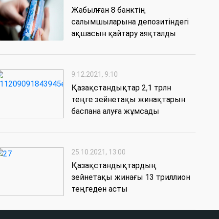
Жабылған 8 банктің
салымшыларына депозитіндегі
ақшасын қайтару аяқталды
9.12.2021, 9:10
Қазақстандықтар 2,1 трлн
теңге зейнетақы жинақтарын
баспана алуға жұмсады
25.10.2021, 13:00
Қазақстандықтардың
зейнетақы жинағы 13 триллион
теңгеден асты