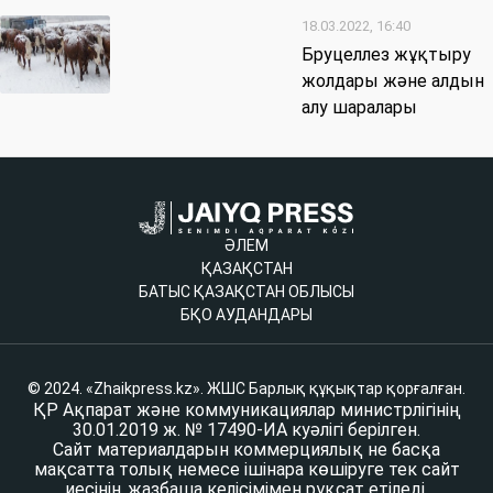
18.03.2022, 16:40
Бруцеллез жұқтыру
жолдары және алдын
алу шаралары
ӘЛЕМ
ҚАЗАҚСТАН
БАТЫС ҚАЗАҚСТАН ОБЛЫСЫ
БҚО АУДАНДАРЫ
© 2024. «Zhaikpress.kz». ЖШС Барлық құқықтар қорғалған.
ҚР Ақпарат және коммуникациялар министрлігінің
30.01.2019 ж. № 17490-ИА куәлігі берілген.
Сайт материалдарын коммерциялық не басқа
мақсатта толық немесе ішінара көшіруге тек сайт
иесінің жазбаша келісімімен рұқсат етіледі.