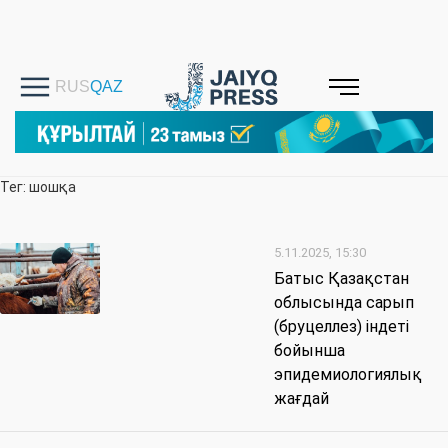
Тег: шошқа
5.11.2025, 15:30
Батыс Қазақстан
облысында сарып
(бруцеллез) індеті
бойынша
эпидемиологиялық
жағдай