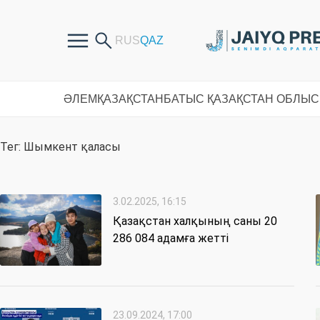
ӘЛЕМ
ҚАЗАҚСТАН
БАТЫС ҚАЗАҚСТАН ОБЛЫ
Тег: Шымкент қаласы
3.02.2025, 16:15
Қазақстан халқының саны 20
286 084 адамға жетті
23.09.2024, 17:00