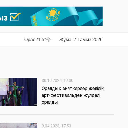
Орал
21.5°
Жұма, 7 Тамыз 2026
30.10.2024, 17:30
Оралдық зияткерлер желілік
арт-фестивальден жүлделі
оралды
9.04.2023, 17:53