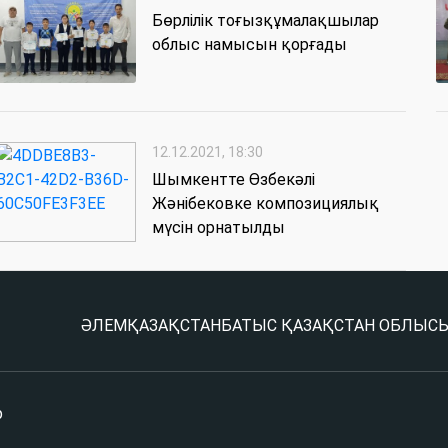
Бөрлілік тоғызқұмалақшылар
облыс намысын қорғады
12.12.2021, 18:30
Шымкентте Өзбекәлі
Жәнібековке композициялық
мүсін орнатылды
ӘЛЕМ
ҚАЗАҚСТАН
БАТЫС ҚАЗАҚСТАН ОБЛЫС
р