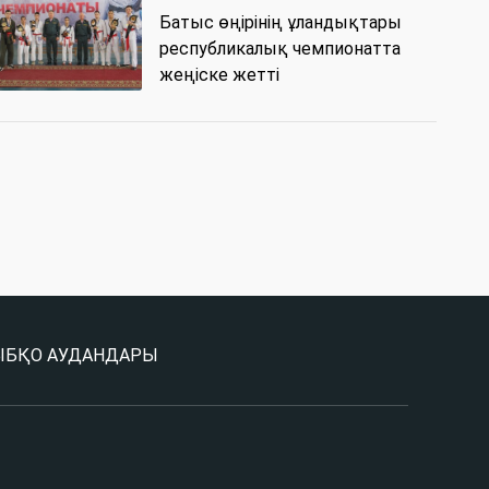
Батыс өңірінің ұландықтары
республикалық чемпионатта
жеңіске жетті
Ы
БҚО АУДАНДАРЫ