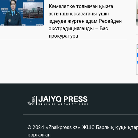
Кәмелетке толмаған қызға
азғындық жасағаны үшін
іздеуде жүрген адам Ресейден
экстрадицияланды – Бас
прокуратура
© 2024. «Zhaikpress.kz». ЖШС Барлық құқықта
қорғалған.