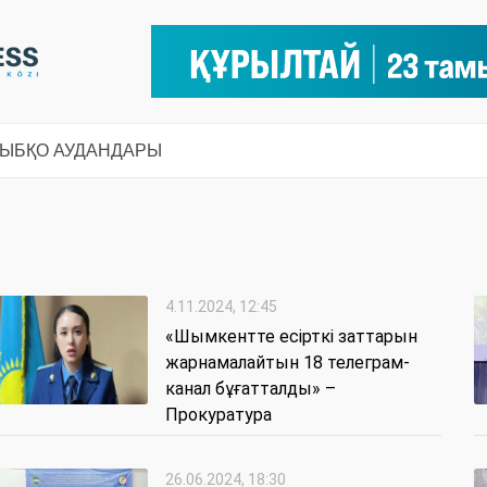
СЫ
БҚО АУДАНДАРЫ
4.11.2024, 12:45
«Шымкентте есірткі заттарын
жарнамалайтын 18 телеграм-
канал бұғатталды» –
Прокуратура
26.06.2024, 18:30