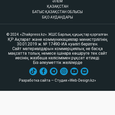
ӘЛЕМ
ҚАЗАҚСТАН
БАТЫС ҚАЗАҚСТАН ОБЛЫСЫ
БҚО АУДАНДАРЫ
© 2024. «Zhaikpress.kz». ЖШС Барлық құқықтар қорғалған.
ҚР Ақпарат және коммуникациялар министрлігінің
30.01.2019 ж. № 17490-ИА куәлігі берілген.
Сайт материалдарын коммерциялық не басқа
мақсатта толық немесе ішінара көшіруге тек сайт
иесінің жазбаша келісімімен рұқсат етіледі.
Біз әлеуметтік желілерде
Разработка сайта — Студия «Web-Design.kz»