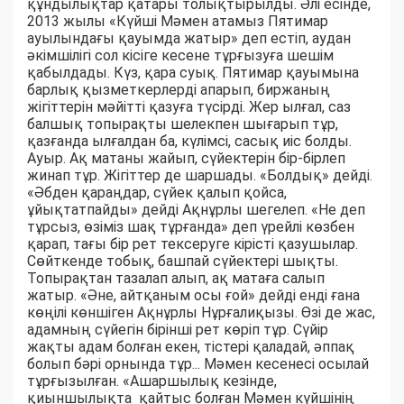
құндылықтар қатары толықтырылды. Әлі есінде,
2013 жылы «Күйші Мәмен атамыз Пятимар
ауылындағы қауымда жатыр» деп естіп, аудан
әкімшілігі сол кісіге кесене тұрғызуға шешім
қабылдады. Күз, қара суық. Пятимар қауымына
барлық қызметкерлерді апарып, биржаның
жігіттерін мәйітті қазуға түсірді. Жер ылғал, саз
балшық топырақты шелекпен шығарып тұр,
қазғанда ылғалдан ба, күлімсі, сасық иіс болды.
Ауыр. Ақ матаны жайып, сүйектерін бір-бірлеп
жинап тұр. Жігіттер де шаршады. «Болдық» дейді.
«Әбден қараңдар, сүйек қалып қойса,
ұйықтатпайды» дейді Ақнұрлы шегелеп. «Не деп
тұрсыз, өзіміз шақ тұрғанда» деп үрейлі көзбен
қарап, тағы бір рет тексеруге кірісті қазушылар.
Сөйткенде тобық, баш­пай сүйектері шықты.
Топырақтан тазалап алып, ақ матаға салып
жатыр. «Әне, айтқаным осы ғой» дейді енді ғана
көңілі көншіген Ақнұрлы Нұрғалиқызы. Өзі де жас,
адамның сүйегін бірінші рет көріп тұр. Сүйір
жақты адам болған екен, тістері қаладай, әппақ
болып бәрі орнында тұр... Мәмен кесенесі осылай
тұрғызылған. «Ашаршылық кезінде,
қиыншылықта қайтыс болған Мәмен күйшінің