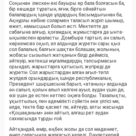
Соңынан ілескен екі бауыры ер бала болғасын ба,
бір көшеде тұратын, яғни, бірге ойнайтын
балалардың ішінде ұлдардың басымдығынан ба,
Ақнұрлы көбіне солармен таласып жүріп шымыр,
өжет, намысшыл болып өсті. Мектепте де
сабағына алғыр, қоғамдық жұмыстарға да ынта-
ықыласпен араласты. Домбыра тартып, ән салып,
көркемсөз оқып, ел алдында жүретін сары қыз
сол балалық балғын шақтан болашақ жолының
жобасы сызылып жатқанын білді деймісіз,
әйтеуір, жетекші мұғалімдердің тапсырмасын
орындап, жарыстарға қатысып, жүгіреді де
жүретін. Сол жарыстардан алған ағыл-тегіл
жүлделі орындардың ішінде республикалық
Президент шыршасына барып, «атаның» алдында
ән салып, қолын алып келгені ауыл, аудан үшін де,
өзі үшін де естен кетпес оқиға болды. Тазалықты,
ұқыптылық пен әдемілікті сүйетін әке үлгісі ме,
әлде, текте бар қасиет пе, әйтеуір, алты жасында
«Қошақаным» әнін айтып, алғаш рет аудан
сахнасында тұрды ғой.
Айтқандай, өмір, еңбек жолы да сол мәдениет,
өнер саласында жалғасып келеді. Дәулеткерей