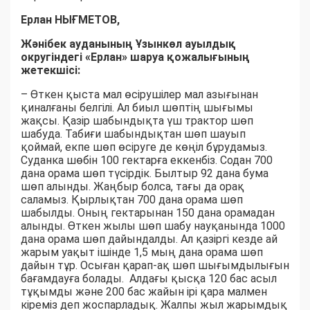
Ерлан НЫҒМЕТОВ,
Жәнібек ауданының Ұзынкөл ауылдық
округіндегі «Ерлан» шаруа қожалығының
жетекшісі:
– Өткен қыста мал өсірушілер мал азығынан
қиналғаны белгілі. Ал биыл шөптің шығымы
жақсы. Қазір шабындықта үш трактор шөп
шабуда. Табиғи шабындықтан шөп шауып
қоймай, екпе шөп өсіруге де көңіл бұрудамыз.
Суданка шөбін 100 гектарға еккенбіз. Содан 700
дана орама шөп түсірдік. Былтыр 92 дана бума
шөп алынды. Жаңбыр болса, тағы да орақ
саламыз. Қырлықтан 700 дана орама шөп
шабылды. Оның гектарынан 150 дана орамадан
алынды. Өткен жылы шөп шабу науқанында 1000
дана орама шөп дайындалды. Ал қазіргі кезде ай
жарым уақыт ішінде 1,5 мың дана орама шөп
дайын тұр. Осыған қарап-ақ шөп шығымдылығын
бағамдауға болады. Алдағы қысқа 120 бас асыл
тұқымды және 200 бас жайын ірі қара малмен
кіреміз деп жоспарладық. Жалпы жыл жарымдық