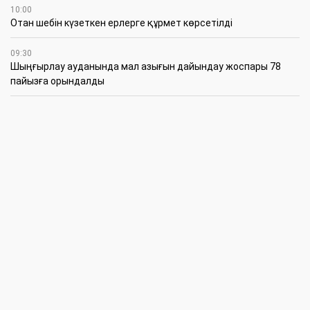
10:00
Отан шебін күзеткен ерлерге құрмет көрсетілді
09:30
​Шыңғырлау ауданында мал азығын дайындау жоспары 78
пайызға орындалды
09:00
​Теректіде жас отбасыларға арналған тренинг өтті
7 Тамыз
16:45
Балалардың жазғы кезеңдегі қауіпсіздігін қамтамасыз ету –
негізгі қауіп-қатерлерге кешенді бақылауды талап етеді
15:30
Батыстың барысы анықталды
12:30
«Бөрлі жаршысы – Бурлинские вести» газетінде жаңа басшы