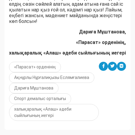
елдің сөзін сөйлей алатын, адам атына ғана сай іс
қылатын нар қыз ғой ол, кәдімгі нар қыз! Лайым,
еңбегі жансын, мәдениет майданында жеңістері
көп болсын!
Дариға Мұштанова,
«Парасат» орденінің,
халықаралық «Алаш» әдеби сыйлығының иегері
«Парасат» орденінің
Ақнұрлы Нұрғалиқызы Еслямғалиева
Дариға Мұштанова
Спорт демалыс орталығы
халықаралық «Алаш» әдеби
сыйлығының иегері