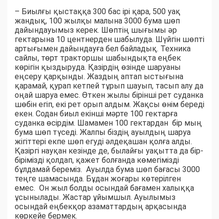
– Биылғы қыстаққа 300 бас ірі қара, 500 уақ
жандық, 100 жылқы малына 3000 бума шөп
дайындауымыз керек. Шөптің шығымы әр
гектарына 10 центнерден шабылуда. Шүйгін шөпті
артығымен дайындауға бел байладық. Техника
сайлы, төрт тракторшы шабындықта еңбек
көрігін қыздыруда. Қазірдің өзінде шаруаны
еңсеру қарқынды. Жаздың аптап ыстығына
қарамай, қурап кетпей тұрып шауып, тасып алу да
оңай шаруа емес. Өткен жылы бірінші рет суданка
шөбін егіп, екі рет орып алдым. Жақсы өнім береді
екен. Содан биыл екінші мәрте 100 гектарға
суданка өсірдім. Шамамен 100 гектардан бір мың
бума шөп түседі. Жалпы біздің ауылдың шаруа
жігіттері екпе шөп егуді әлдеқашан қолға алды.
Қазіргі науқан кезінде де, былайғы уақытта да бір-
бірімізді қолдап, қажет болғанда көмегімізді
бұлдамай береміз. Ауылда бума шөп бағасы 3000
теңге шамасында. Бұдан жоғары көтерілген
емес. Он жыл болды осындай бағамен халыққа
ұсынылады. Жастар ұйымшыл. Ауылымыз
осындай еңбекқор азаматтардың арқасында
көркейе бермек.