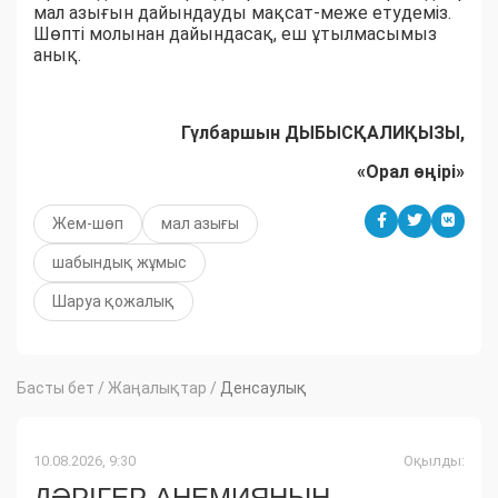
мал азығын дайындауды мақсат-меже етудеміз.
Шөпті молынан дайындасақ, еш ұтылмасымыз
анық.
Гүлбаршын ДЫБЫСҚАЛИҚЫЗЫ,
«Орал өңірі»
Жем-шөп
мал азығы
шабындық жұмыс
Шаруа қожалық
Басты бет
/
Жаңалықтар
/
Денсаулық
10.08.2026, 9:30
Оқылды:
ДӘРІГЕР АНЕМИЯНЫҢ