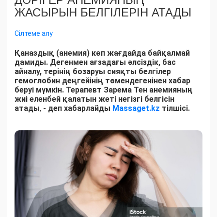
ЖАСЫРЫН БЕЛГІЛЕРІН АТАДЫ
Сілтеме алу
Қаназдық (анемия) көп жағдайда байқалмай
дамиды. Дегенмен ағзадағы әлсіздік, бас
айналу, терінің бозаруы сияқты белгілер
гемоглобин деңгейінің төмендегенінен хабар
беруі мүмкін. Терапевт Зарема Тен анемияның
жиі еленбей қалатын жеті негізгі белгісін
атады
,
- деп хабарлайды
Massaget.kz
тілшісі.