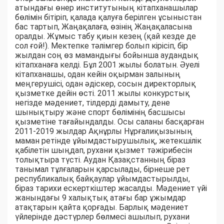
атындағы өнер институтының кітапханашылар
бөлімін бітіріп, қалада қалуға берілген ұсыныстан
бас тартып, Жаңақалаға, өзінің Жаңақаласына
оралды. Жұмыс табу қиын кезең (қай кезде де
сол ғой!). Мектепке тәлімгер болып кірісіп, бір
жылдан соң өз мамандығы бойынша аудандық
кітапханаға келді. Бұл 2001 жылы болатын. Әуелі
кітапханашы, одан кейін оқырман залының
меңгерушісі, одан әдіскер, сосын директорлық
қызметке дейін өсті. 2011 жылы конкурстық
негізде мәдениет, тілдерді дамыту, дене
шынықтыру және спорт бөлімінің басшысы
қызметіне тағайындалды. Осы саланы басқарған
2011-2019 жылдар Ақнұрлы Нұрғалиқызының
маман ретінде ұйымдастырушылық, жетекшілік
қабілетін шыңдап, рухани қызмет тәжірибесін
толықтыра түсті. Аудан Қазақстанның біраз
танымал тұлғаларын қарсылады, бірнеше рет
республикалық байқаулар ұйымдастырылды,
біраз тарихи ескерткіштер жасалды. Мәдениет үйі
жанындағы 9 халықтық атағы бар ұжымдар
атақтарын қайта қорғады. Барлық мәдениет
үйлерінде дәстүрлер бөлмесі ашылып, рухани