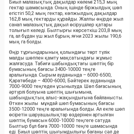
Биыл малазықтық дақылдар көлемі 215,3 мың
гектар шамасында. Оның ішінде біржылдық шөп
егістігі 50,2 мың гектар, көпжылдық дақылдар
162,8 мың гектарды құрайды. Жалпы өңірде жыл
санап малазықтық дақыл өсірушілер қатары
толығып келеді. Былтырғы көрсеткіш 203,8 мың
га, ал бұдан үш жыл бұрын, яғни 2023 жылы 190,6
мың га болды.
Өңір тұрғындарының қолындағы төрт түлік
малды шөппен қамту мақсатындағы жұмыс
жалғасуда. Табиғи шабындықтағы шөптің бір
бумасының бағасы 3400-10000 теңге
аралығында. Сырым ауданында – 6000-6500,
Қаратөбеде – 4000-6000, Бәйтерек ауданында
7000-9000 теңгеден ұсынылуда. Шөп бағасының
әртүрлі болуына шөптің шығымына,
шабындықтың алыс-жақындығына байланысты.
Өткен жылы мұндай шөп бумасының бағасы
3500-12000 теңге аралығында болды. Ал екпе шөп
өсіретін шаруашылықтар өздерінен артылған
шөптің бумасын 6000-10000 теңгеге сатуда.
Былтыр бұл баға 7000-10000 теңге шамасында
еді. Биыл шөптің шығымдылығы бағаны сәл де