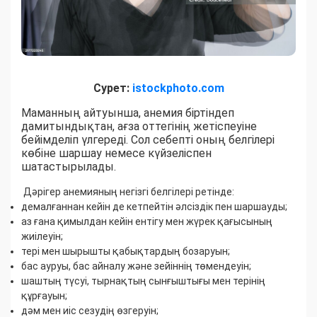
Сурет:
istockphoto.com
Маманның айтуынша, анемия біртіндеп
дамитындықтан, ағза оттегінің жетіспеуіне
бейімделіп үлгереді. Сол себепті оның белгілері
көбіне шаршау немесе күйзеліспен
шатастырылады.
Дәрігер анемияның негізгі белгілері ретінде:
демалғаннан кейін де кетпейтін әлсіздік пен шаршауды;
аз ғана қимылдан кейін ентігу мен жүрек қағысының
жиілеуін;
тері мен шырышты қабықтардың бозаруын;
бас ауруы, бас айналу және зейіннің төмендеуін;
шаштың түсуі, тырнақтың сынғыштығы мен терінің
құрғауын;
дәм мен иіс сезудің өзгеруін;