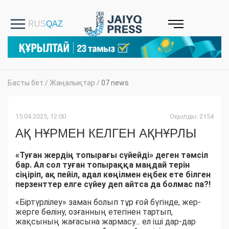
Басты бет
/
Жаңалықтар
/
07 news
15.04.2025, 12:00
Оқылды: 2154
АҚ НҰРМЕН КЕЛГЕН АҚНҰРЛЫ
«Туған жердің топырағы сүйейді» деген тәмсіл
бар. Ал сол туған топыраққа маңдай терін
сіңіріп, ақ пейіл, адал көңілмен еңбек ете білген
перзенттер елге сүйеу деп айтса да болмас па?!
«Біртүрлілеу» заман болып тұр ғой бүгінде, жер-
жерге бөліну, озғанның етегінен тартып,
жақсының жағасына жармасу... ел іші дар-дар