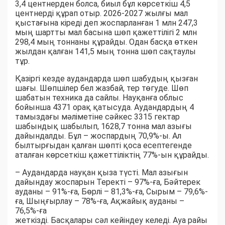
3,4 центнерден болса, биыл бұл көрсеткіш 4,5
центнерді құрап отыр. 2026-2027 жылғы мал
қыстағына кіреді деп жоспарланған 1 млн 247,3
мың шартты мал басына шөп қажеттілігі 2 млн
298,4 мың тоннаны құрайды. Одан басқа өткен
жылдан қалған 141,5 мың тонна шөп сақтаулы
тұр.
Қазіргі кезде аудандарда шөп шабудың қызған
шағы. Шөпшілер бел жазбай, тер төгуде. Шөп
шабатын техника да сайлы. Науқанға облыс
бойынша 4371 орақ қатысуда. Аудандардың 4
тамыздағы мәліметіне сәйкес 3315 гектар
шабындық шабылып, 1628,7 тонна мал азығы
дайындалды. Бұл – жоспардың 70,9%-ы. Ал
былтырғыдан қалған шөпті қоса есептегенде
аталған көрсеткіш қажеттіліктің 77%-ын құрайды.
– Аудандарда науқан қыза түсті. Мал азығын
дайындау жоспарын Теректі – 97%-ға, Бәйтерек
ауданы – 91%-ға, Бөрлі – 81,3%-ға, Сырым – 79,6%-
ға, Шыңғырлау – 78%-ға, Ақжайық ауданы –
76,5%-ға
жеткізді. Басқалары сәл кейіндеу келеді. Ауа райы