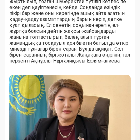
жыртылып, тозған шүберектей түтіліп кетпес пе
екен деп қауіптенесің кейде. Сондайда өзіндік
пікірі бар және оны керегінде ашық айта алатын
қадау-қадау азаматтардың барын көріп, дәтке
қуат қыласың. Ел сенетін, соңынан еретін, ел-
жұртқа болсын дейтін жақсы-жайсаңдарды
жанына топтастырып, белең алып тұрған
жамандыққа тосқауыл қоя білетін батыл да өткір
мінезді тұлғалар бірен-саран. Бұл да ақиқат. Сол
бірен-саранның бірі жоталы Жаңақала өңірінің төл
перзенті Ақнұрлы Нұрғалиқызы Еслямғалиева.