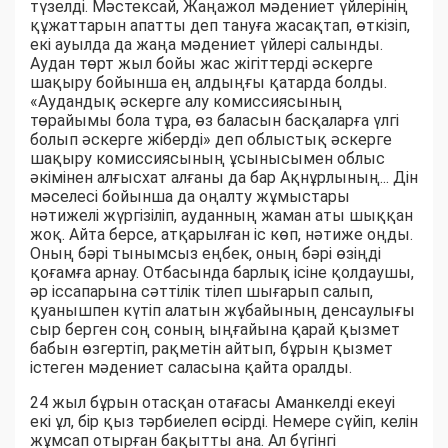
түзелді. Мәстексай, Жаңажол мәдениет үйлерінің
құжаттарын апатты деп тануға жасақтап, өткізіп,
екі ауылда да жаңа мәдениет үйлері салынды.
Аудан төрт жыл бойы жас жігіттерді әскерге
шақыру бойынша ең алдыңғы қатарда болды.
«Аудандық әскерге алу комиссиясының
төрайымы бола тұра, өз баласын басқаларға үлгі
болып әскерге жіберді» деп облыстық әскерге
шақыру комиссиясының ұсынысымен облыс
әкімінен алғысхат алғаны да бар Ақнұрлының... Дін
мәселесі бойынша да оңалту жұмыстары
нәтижелі жүргізіліп, ауданның жаман аты шыққан
жоқ. Айта берсе, атқарылған іс көп, нәтиже оңды.
Оның бәрі тынымсыз еңбек, оның бәрі өзіңді
қоғамға арнау. Отбасында барлық ісіне қолдаушы,
әр іссапарына сәттілік тілеп шығарып салып,
қуанышпен күтіп алатын жұбайының денсаулығы
сыр берген соң соның ыңғайына қарай қызмет
бабын өзгертіп, рақметін айтып, бұрын қызмет
істеген мәдениет саласына қайта оралды.
24 жыл бұрын отасқан отағасы Аманкелді екеуі
екі ұл, бір қыз тәрбиелеп өсірді. Немере сүйіп, келін
жұмсап отырған бақытты ана. Ал бүгінгі