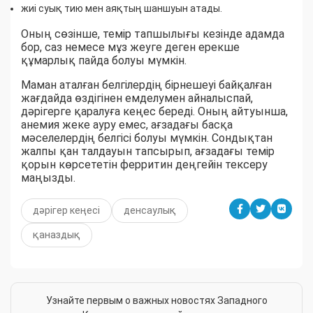
жиі суық тию мен аяқтың шаншуын атады.
Оның сөзінше, темір тапшылығы кезінде адамда
бор, саз немесе мұз жеуге деген ерекше
құмарлық пайда болуы мүмкін.
Маман аталған белгілердің бірнешеуі байқалған
жағдайда өздігінен емделумен айналыспай,
дәрігерге қаралуға кеңес береді. Оның айтуынша,
анемия жеке ауру емес, ағзадағы басқа
мәселелердің белгісі болуы мүмкін. Сондықтан
жалпы қан талдауын тапсырып, ағзадағы темір
қорын көрсететін ферритин деңгейін тексеру
маңызды.
дәрігер кеңесі
денсаулық
қаназдық
Узнайте первым о важных новостях Западного