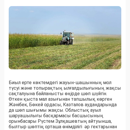
Биыл ерте көктемдегі жауын-шашынның мол
түсуі және топырақтың ылғалдылығының жақсы
сақталуына байланысты өңірде шөп шүйгін.
Өткен қыста мал азығынан тапшылық көрген
Жәнібек, Бөкей ордасы, Казталов аудандарында
да шөп шығымы жақсы. Облыстық ауыл
шаруашылығы басқармасы басшысының
орынбасары Рүстем Зұлқашевтың айтуынша,
былтыр шөптің орташа өнімділігі әр гектарынан