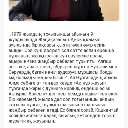
...1979 жылдың тоғызыншы айының 9-
жұлдызында Жаңақаланың Қисыққамыс
ауылында бір ақсары қыз іңгәлап өмір есігін
ашқан. Сол күні, дәлірегі сол сәтте аспан ерекше
нұрланып, жарқыраған күн сәулесіне орана,
ақырын ғана жаңбыр себелеп тұрыпты. Алғаш
рет әке, ана атанып, абдырап жүрген Нұрғали мен
Сәруәрдің бұған көңіл аударуға мұршасы болды
ма, болмады ма, кім білсін?.. Ал Нұрғалидың апасы
Алма сәбиге ат таңдар кезде «Ақ нұр жауып
тұрғанда жарық дүниеге көрінді, ендеше есімі
Ақнұрлы болсын» деп осы есімді еншілеткен екен.
Бір кереметі, жылда дәл сол тоғызыншы айдың
тоғызы күні ақ шуаққа шағылыса шашылып
жаңбыр себелеп өтеді. Ес білгелі солай. Кішкентай
кезінде аспанға қарап, сыйлық күткендей тосып
жүретін ақ жауынын...