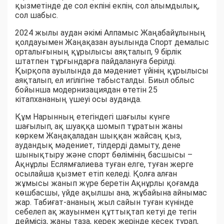
қызметінде де сол екпіні екпін, сол алымдылық,
сол шабыс.
2024 жылы аудан әкімі Алпамыс Жаңабайұлының
қолдауымен Жаңақазан ауылында Спорт демалыс
орталығының құрылысы аяқталып, 9 бірлік
штатпен тұрғындарға пайдалануға берілді.
Қырқопа ауылында да мәдениет үйінің құрылысы
аяқталып, ел игілігіне табысталды. Биыл облыс
бойынша модернизациядан өтетін 25
кітапхананың үшеуі осы ауданда.
Құм Нарынның етегіндегі шағылы күнге
шағылып, ақ шуаққа шомып тұратын жаны
көркем Жаңақаладан шыққан жайсаң қыз,
аудандық мәдениет, тілдерді дамыту, дене
шынықтыру және спорт бөлімінің басшысы –
Ақнұрлы Еслямғалиева туған елге, туған жерге
осылайша қызмет етіп келеді. Қолға алған
жұмысы жанып жүре беретін Ақнұрлы қоғамда
көшбасшы, үйде ақылшы ана, жұбайына айнымас
жар. Табиғат-ананың жыл сайын туған күнінде
себелеп ақ жауынмен құттықтап кетуі де тегін
деймісіз, жаны таза, керек жерінде кесек турап,