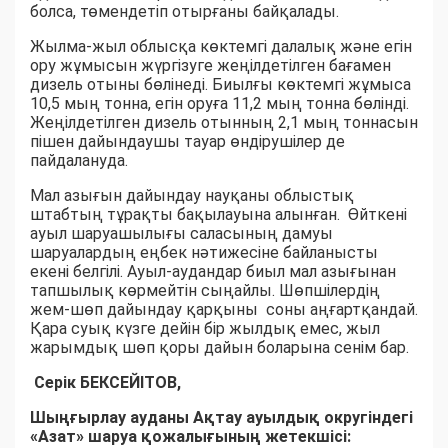
болса, төмендетіп отырғаны байқалады.
Жылма-жыл облысқа көктемгі далалық және егін
ору жұмысын жүргізуге жеңілдетілген бағамен
дизель отыны бөлінеді. Биылғы көктемгі жұмыса
10,5 мың тонна, егін оруға 11,2 мың тонна бөлінді.
Жеңілдетілген дизель отынның 2,1 мың тоннасын
пішен дайындаушы тауар өндірушілер де
пайдалануда.
Мал азығын дайындау науқаны облыстық
штабтың тұрақты бақылауына алынған. Өйткені
ауыл шаруашылығы саласының дамуы
шаруалардың еңбек нәтижесіне байланысты
екені белгілі. Ауыл-аудандар биыл мал азығынан
тапшылық көрмейтін сыңайлы. Шөпшілердің
жем-шөп дайындау қарқыны соны аңғартқандай.
Қара суық күзге дейін бір жылдық емес, жыл
жарымдық шөп қоры дайын боларына сенім бар.
Серік БЕКСЕЙІТОВ,
Шыңғырлау ауданы Ақтау ауылдық округіндегі
«Азат» шаруа қожалығының жетекшісі: