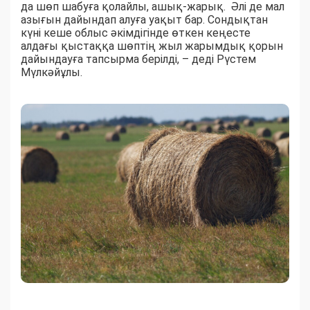
да шөп шабуға қолайлы, ашық-жарық. Әлі де мал
азығын дайындап алуға уақыт бар. Сондықтан
күні кеше облыс әкімдігінде өткен кеңесте
алдағы қыстаққа шөптің жыл жарымдық қорын
дайындауға тапсырма берілді, – деді Рүстем
Мүлкәйұлы.