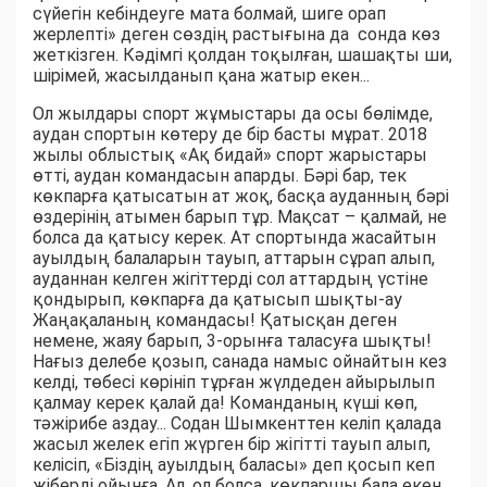
сүйегін кебіндеуге мата болмай, шиге орап
жерлепті» деген сөздің растығына да сонда көз
жеткізген. Кәдімгі қолдан тоқылған, шашақты ши,
шірімей, жасылданып қана жатыр екен...
Ол жылдары спорт жұмыстары да осы бөлімде,
аудан спортын көтеру де бір басты мұрат. 2018
жылы облыстық «Ақ бидай» спорт жарыстары
өтті, аудан командасын апарды. Бәрі бар, тек
көкпарға қатысатын ат жоқ, басқа ауданның бәрі
өздерінің атымен барып тұр. Мақсат – қалмай, не
болса да қатысу керек. Ат спортында жасайтын
ауылдың балаларын тауып, аттарын сұрап алып,
ауданнан келген жігіттерді сол аттардың үстіне
қондырып, көкпарға да қатысып шықты-ау
Жаңақаланың командасы! Қатысқан деген
немене, жаяу барып, 3-орынға таласуға шықты!
Нағыз делебе қозып, санада намыс ойнайтын кез
келді, төбесі көрініп тұрған жүлдеден айырылып
қалмау керек қалай да! Команданың күші көп,
тәжірибе аздау... Содан Шымкенттен келіп қалада
жасыл желек егіп жүрген бір жігітті тауып алып,
келісіп, «Біздің ауылдың баласы» деп қосып кеп
жіберді ойынға. Ал, ол болса, көкпаршы бала екен,