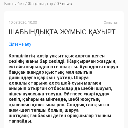
Басты бет
/
Жаңалықтар
/
07 news
10.08.2026, 10:00
Оқылды:
ШАБЫНДЫҚТА ЖҰМЫС ҚАУЫРТ
Сілтеме алу
Көпшіліктің қазір уақыт қысқарған деген
сөзінің жаны бар секілді. Жарқыраған жаздың
екі айы зырылдап өте шықты. Ауылдағы шаруа
баққан жандар қыстық мал азығын
дайындауға қарқын үстеді. Шаруа
қожалықтарына қоса шай-суын малмен
айырып отырған отбасылар да шөбін шауып,
пішен ауласына тасуда. Әйтпесе «кәрі құда»
келіп, қаһарына мінгенде, шөбі жоқтың
қысылып қалатыны рас. Сондықтан қыста
жем-шөп тапшы болып, шаруа
шатқаяқтанбасын деген орақшылар тыным
таппайды.