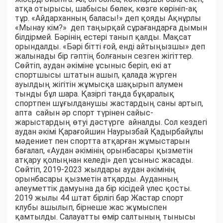
атқа отырысы, шабысы бөлек, көзге көрініп-ақ
тұр. «Айдарханның баласы!» деп қояды Ақнұрлы
«Мынау кім?» деп таңырқай сұрағандарға дымын
білдірмей. Бәрінің естері танып қалды. Мақсат
орындалды. «Бәрі бітті ғой, енді айтыңызшы» деп
жалынады бір гәптің болғанын сезген жігіттер.
Сөйтіп, аудан әкіміне ұсыныс беріп, екі ат
спортшысы штатын ашып, қалада жүрген
ауылдың жігітін жұмысқа шақырып алумен
тынды бұл шара. Қазіргі таңда бұқаралық
спортпен шұғылданушы жастардың саны артып,
апта сайын әр спорт түрінен сайыс-
жарыстардың өтуі дәстүрге айналды. Сол кездегі
аудан әкімі Қарағойшин Наурызбай Қадырбайұлы
мәдениет пен спортта атқарған жұмыстарын
бағалап, «Аудан әкімінің орынбасары қызметін
атқару қолыңнан келеді» деп ұсыныс жасады.
Сөйтіп, 2019-2023 жылдары аудан әкімінің
орынбасары қызметін атқарды. Ауданның
әлеуметтік дамуына да бір кісідей үлес қосты.
2019 жылы 44 штат бірлігі бар Жастар спорт
клубы ашылып, бірнеше жас жұмыспен
қамтылды. Салауатты өмір салтының тынысы