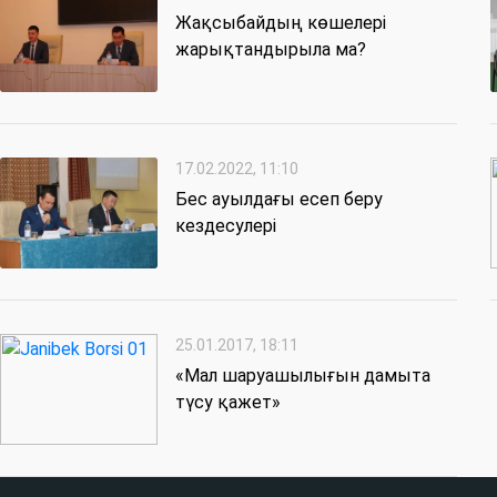
Жақсыбайдың көшелері
жарықтандырыла ма?
17.02.2022, 11:10
Бес ауылдағы есеп беру
кездесулері
25.01.2017, 18:11
«Мал шаруашылығын дамыта
түсу қажет»