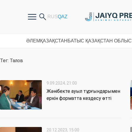
ӘЛЕМ
ҚАЗАҚСТАН
БАТЫС ҚАЗАҚСТАН ОБЛЫ
Тег: Талов
9.09.2024, 21:00
Жәнібекте ауыл тұрғындарымен
еркін форматта кездесу өтті
20.12.2023, 15:00