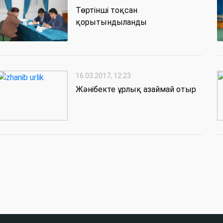
Төртінші тоқсан
қорытындыланды
16.03.2017, 12:23
Жәнібекте ұрлық азаймай отыр