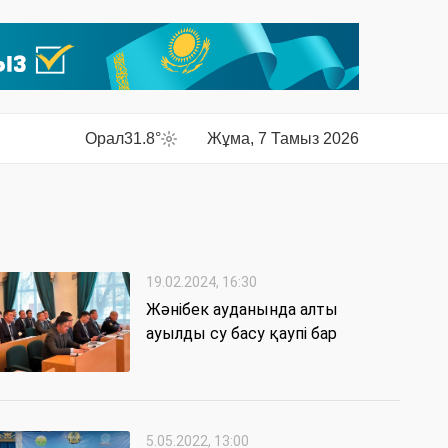
Орал
31.8°
Жұма, 7 Тамыз 2026
19.02.2024, 16:30
Жәнібек ауданында алты
ауылды су басу қаупі бар
5.05.2022, 13:00