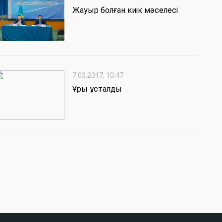
Жауыр болған киік мәселесі
7.03.2017, 10:47
Ұры ұсталды