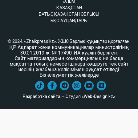
ӘЛЕМ
ҚАЗАҚСТАН
БАТЫС ҚАЗАҚСТАН ОБЛЫСЫ
БҚО АУДАНДАРЫ
© 2024. «Zhaikpress.kz». ЖШС Барлық құқықтар қорғалған.
ҚР Ақпарат және коммуникациялар министрлігінің
30.01.2019 ж. № 17490-ИА куәлігі берілген.
Сайт материалдарын коммерциялық не басқа
мақсатта толық немесе ішінара көшіруге тек сайт
иесінің жазбаша келісімімен рұқсат етіледі.
Біз әлеуметтік желілерде
Разработка сайта — Студия «Web-Design.kz»