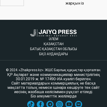
жарқын із
ӘЛЕМ
ҚАЗАҚСТАН
БАТЫС ҚАЗАҚСТАН ОБЛЫСЫ
БҚО АУДАНДАРЫ
© 2024. «Zhaikpress.kz». ЖШС Барлық құқықтар қорғалған.
ҚР Ақпарат және коммуникациялар министрлігінің
30.01.2019 ж. № 17490-ИА куәлігі берілген.
Сайт материалдарын коммерциялық не басқа
мақсатта толық немесе ішінара көшіруге тек сайт
иесінің жазбаша келісімімен рұқсат етіледі.
Біз әлеуметтік желілерде