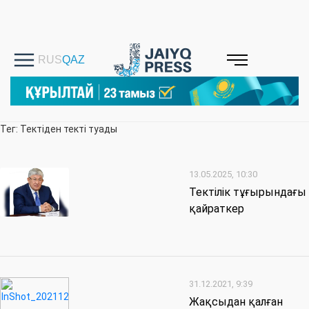
Тег: Тектіден текті туады
13.05.2025, 10:30
Тектілік тұғырындағы
қайраткер
31.12.2021, 9:39
Жақсыдан қалған