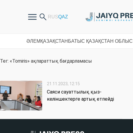
ӘЛЕМ
ҚАЗАҚСТАН
БАТЫС ҚАЗАҚСТАН ОБЛЫ
Тег: «Tomiris» ақпараттық бағдарламасы
21.11.2023, 12:15
Саяси сауаттылық қыз-
келіншектерге артық етпейді