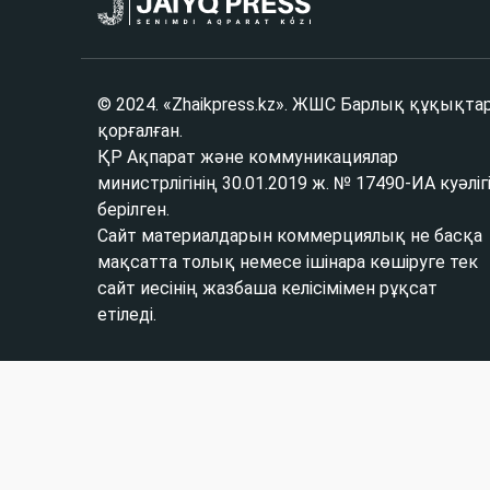
© 2024. «Zhaikpress.kz». ЖШС Барлық құқықта
қорғалған.
ҚР Ақпарат және коммуникациялар
министрлігінің 30.01.2019 ж. № 17490-ИА куәліг
берілген.
Сайт материалдарын коммерциялық не басқа
мақсатта толық немесе ішінара көшіруге тек
сайт иесінің жазбаша келісімімен рұқсат
етіледі.