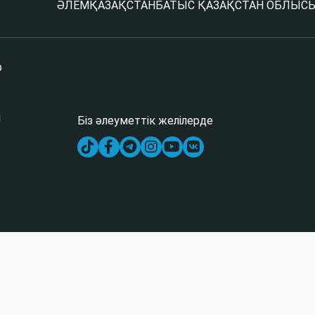
ӘЛЕМ
ҚАЗАҚСТАН
БАТЫС ҚАЗАҚСТАН ОБЛЫС
р
і
Біз әлеуметтік желілерде