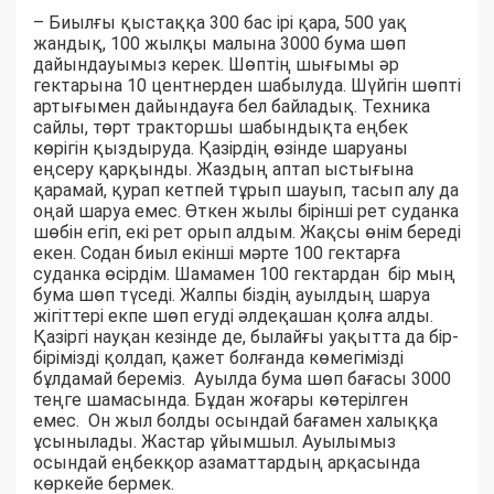
– Биылғы қыстаққа 300 бас ірі қара, 500 уақ
жандық, 100 жылқы малына 3000 бума шөп
дайындауымыз керек. Шөптің шығымы әр
гектарына 10 центнерден шабылуда. Шүйгін шөпті
артығымен дайындауға бел байладық. Техника
сайлы, төрт тракторшы шабындықта еңбек
көрігін қыздыруда. Қазірдің өзінде шаруаны
еңсеру қарқынды. Жаздың аптап ыстығына
қарамай, қурап кетпей тұрып шауып, тасып алу да
оңай шаруа емес. Өткен жылы бірінші рет суданка
шөбін егіп, екі рет орып алдым. Жақсы өнім береді
екен. Содан биыл екінші мәрте 100 гектарға
суданка өсірдім. Шамамен 100 гектардан бір мың
бума шөп түседі. Жалпы біздің ауылдың шаруа
жігіттері екпе шөп егуді әлдеқашан қолға алды.
Қазіргі науқан кезінде де, былайғы уақытта да бір-
бірімізді қолдап, қажет болғанда көмегімізді
бұлдамай береміз. Ауылда бума шөп бағасы 3000
теңге шамасында. Бұдан жоғары көтерілген
емес. Он жыл болды осындай бағамен халыққа
ұсынылады. Жастар ұйымшыл. Ауылымыз
осындай еңбекқор азаматтардың арқасында
көркейе бермек.