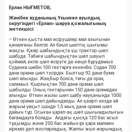
Ерлан НЫҒМЕТОВ,
Жәнібек ауданының Ұзынкөл ауылдық
округіндегі «Ерлан» шаруа қожалығының
жетекшісі:
– Өткен қыста мал өсірушілер мал азығынан
қиналғаны белгілі. Ал биыл шөптің шығымы
жақсы. Қазір шабындықта үш трактор шөп
шабуда. Табиғи шабындықтан шөп шауып
қоймай, екпе шөп өсіруге де көңіл бұрудамыз.
Суданка шөбін 100 гектарға еккенбіз. Содан 700
дана орама шөп түсірдік. Былтыр 92 дана бума
шөп алынды. Жаңбыр болса, тағы да орақ
саламыз. Қырлықтан 700 дана орама шөп
шабылды. Оның гектарынан 150 дана орамадан
алынды. Өткен жылы шөп шабу науқанында 1000
дана орама шөп дайындалды. Ал қазіргі кезде ай
жарым уақыт ішінде 1,5 мың дана орама шөп
дайын тұр. Осыған қарап-ақ шөп шығымдылығын
бағамдауға болады. Алдағы қысқа 120 бас асыл
тұқымды және 200 бас жайын ірі қара малмен
кіреміз деп жоспарладық. Жалпы жыл жарымдық