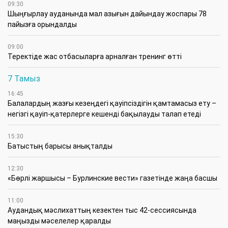
09:30
​Шыңғырлау ауданында мал азығын дайындау жоспары 78
пайызға орындалды
09:00
​Теректіде жас отбасыларға арналған тренинг өтті
7 Тамыз
16:45
Балалардың жазғы кезеңдегі қауіпсіздігін қамтамасыз ету –
негізгі қауіп-қатерлерге кешенді бақылауды талап етеді
15:30
Батыстың барысы анықталды
12:30
«Бөрлі жаршысы – Бурлинские вести» газетінде жаңа басшы
11:00
Аудандық мәслихаттың кезектен тыс 42-сессиясында
маңызды мәселелер қаралды