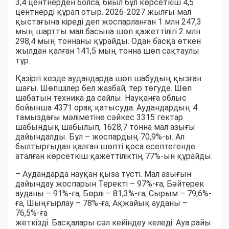
3,4 центнерден болса, биыл бұл көрсеткіш 4,5
центнерді құрап отыр. 2026-2027 жылғы мал
қыстағына кіреді деп жоспарланған 1 млн 247,3
мың шартты мал басына шөп қажеттілігі 2 млн
298,4 мың тоннаны құрайды. Одан басқа өткен
жылдан қалған 141,5 мың тонна шөп сақтаулы
тұр.
Қазіргі кезде аудандарда шөп шабудың қызған
шағы. Шөпшілер бел жазбай, тер төгуде. Шөп
шабатын техника да сайлы. Науқанға облыс
бойынша 4371 орақ қатысуда. Аудандардың 4
тамыздағы мәліметіне сәйкес 3315 гектар
шабындық шабылып, 1628,7 тонна мал азығы
дайындалды. Бұл – жоспардың 70,9%-ы. Ал
былтырғыдан қалған шөпті қоса есептегенде
аталған көрсеткіш қажеттіліктің 77%-ын құрайды.
– Аудандарда науқан қыза түсті. Мал азығын
дайындау жоспарын Теректі – 97%-ға, Бәйтерек
ауданы – 91%-ға, Бөрлі – 81,3%-ға, Сырым – 79,6%-
ға, Шыңғырлау – 78%-ға, Ақжайық ауданы –
76,5%-ға
жеткізді. Басқалары сәл кейіндеу келеді. Ауа райы