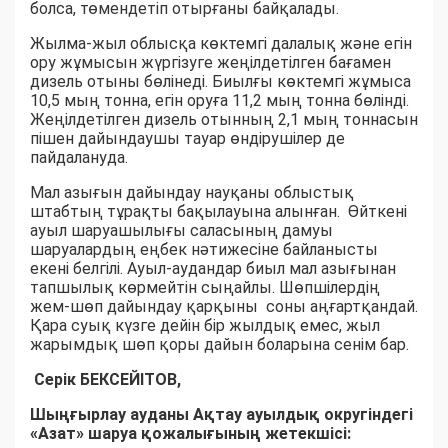
болса, төмендетіп отырғаны байқалады.
Жылма-жыл облысқа көктемгі далалық және егін
ору жұмысын жүргізуге жеңілдетілген бағамен
дизель отыны бөлінеді. Биылғы көктемгі жұмыса
10,5 мың тонна, егін оруға 11,2 мың тонна бөлінді.
Жеңілдетілген дизель отынның 2,1 мың тоннасын
пішен дайындаушы тауар өндірушілер де
пайдалануда.
Мал азығын дайындау науқаны облыстық
штабтың тұрақты бақылауына алынған. Өйткені
ауыл шаруашылығы саласының дамуы
шаруалардың еңбек нәтижесіне байланысты
екені белгілі. Ауыл-аудандар биыл мал азығынан
тапшылық көрмейтін сыңайлы. Шөпшілердің
жем-шөп дайындау қарқыны соны аңғартқандай.
Қара суық күзге дейін бір жылдық емес, жыл
жарымдық шөп қоры дайын боларына сенім бар.
Серік БЕКСЕЙІТОВ,
Шыңғырлау ауданы Ақтау ауылдық округіндегі
«Азат» шаруа қожалығының жетекшісі: