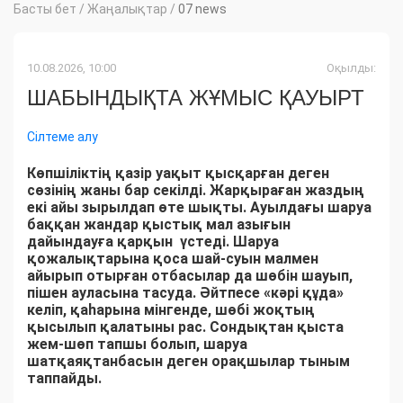
Басты бет
/
Жаңалықтар
/
07 news
10.08.2026, 10:00
Оқылды:
ШАБЫНДЫҚТА ЖҰМЫС ҚАУЫРТ
Сілтеме алу
Көпшіліктің қазір уақыт қысқарған деген
сөзінің жаны бар секілді. Жарқыраған жаздың
екі айы зырылдап өте шықты. Ауылдағы шаруа
баққан жандар қыстық мал азығын
дайындауға қарқын үстеді. Шаруа
қожалықтарына қоса шай-суын малмен
айырып отырған отбасылар да шөбін шауып,
пішен ауласына тасуда. Әйтпесе «кәрі құда»
келіп, қаһарына мінгенде, шөбі жоқтың
қысылып қалатыны рас. Сондықтан қыста
жем-шөп тапшы болып, шаруа
шатқаяқтанбасын деген орақшылар тыным
таппайды.