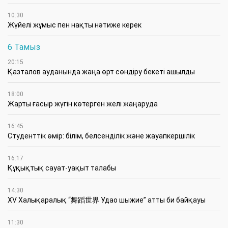
10:30
Жүйелі жұмыс пен нақты нәтиже керек
6 Тамыз
20:15
Қазталов ауданында жаңа өрт сөндіру бекеті ашылды
18:00
Жарты ғасыр жүгін көтерген желі жаңаруда
16:45
Студенттік өмір: білім, белсенділік және жауапкершілік
16:17
Құқықтық сауат-уақыт талабы
14:30
XV Халықаралық “舞蹈世界 Удао шыжие” атты би байқауы
11:30