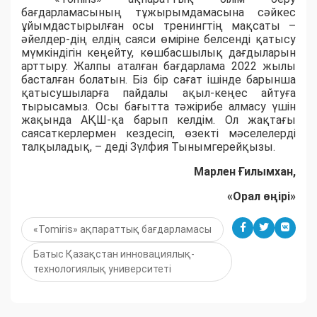
бағдарламасының тұжырымдамасына сәйкес
ұйымдастырылған осы тренингтің мақсаты –
әйелдер-дің елдің саяси өміріне белсенді қатысу
мүмкіндігін кеңейту, көшбасшылық дағдыларын
арттыру. Жалпы аталған бағдарлама 2022 жылы
басталған болатын. Біз бір сағат ішінде барынша
қатысушыларға пайдалы ақыл-кеңес айтуға
тырысамыз. Осы бағытта тәжірибе алмасу үшін
жақында АҚШ-қа барып келдім. Ол жақтағы
саясаткерлермен кездесіп, өзекті мәселелерді
талқыладық, – деді Зүлфия Тынымгерейқызы.
Марлен Ғилымхан,
«Орал өңірі»
«Tomiris» ақпараттық бағдарламасы
Батыс Қазақстан инновациялық-
технологиялық университеті