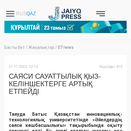
Басты бет
/
Жаңалықтар
/
07 news
21.11.2023, 12:15
Оқылды: 415
САЯСИ САУАТТЫЛЫҚ ҚЫЗ-
КЕЛІНШЕКТЕРГЕ АРТЫҚ
ЕТПЕЙДІ
Таяуда Батыс Қазақстан инновациялық-
технологиялық университетінде «Әйелдердің
саяси көшбасшылығы» тақырыбында оқыту
тренингі өтті. Ең әуелі аталған жоғары оқу