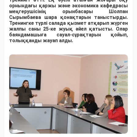
орнындағы қаржы және экономика кафедрасы
меңгерушісінің орынбасары Шолпан
Сырымбаева шара қонақтарын таныстырды.
Тренингке түрлі салада қызмет атқарып жүрген
жалпы саны 25-ке жуық әйел қатысты. Олар
баяндамашыға сауал-сұрақтарын қойып,
толыққанды жауап алды.