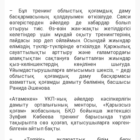
– Бұл тренинг облыстық қоғамдық даму
басқармасының қолдауымен өткізілуде. Саяси
өзгерістерден әйелдер де хабардар болып
отыруы тиіс. Өз-өзін жан-жақты жетілдіргісі
келетіндер үшін мұндай оқыту тренингтерінің
пайдасы зор деп ойлаймын. Осындай жиындар
еліміздің түкпір-түкпірінде өткізілуде. Қаржылық
сауаттылықты арттыру және ғаламтордағы
алаяқтықтан сақтануға бағытталған жиындар
қыз-келіншектердің көңілінен шығуда.
Ұйымдастырушыларға алғысымыз шексіз, – деді
облыстық қоғамдық даму басқармасы
азаматтық қоғамды дамыту бөлімінің басшысы
Ранида Әшенова.
«Атамекен» ҰКП-ның әйелдер кәсіпкерлігін
дамыту орталығының менторы, «Қарызсыз
қоғам» жобасының БҚО бойынша жетекшісі
Зүлфия Көбеева тренинг барысында түрлі
тақырыпта сөз қозғап, қатысушыларға көрген-
білгенін айтып бақты.
– «Tomiris» ақпараттық білім беру