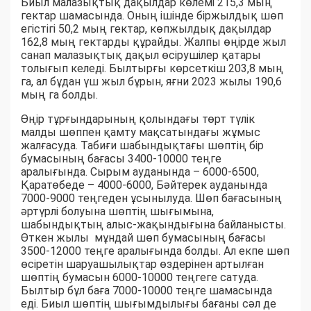
Биыл малазықтық дақылдар көлемі 215,3 мың
гектар шамасында. Оның ішінде біржылдық шөп
егістігі 50,2 мың гектар, көпжылдық дақылдар
162,8 мың гектарды құрайды. Жалпы өңірде жыл
санап малазықтық дақыл өсірушілер қатары
толығып келеді. Былтырғы көрсеткіш 203,8 мың
га, ал бұдан үш жыл бұрын, яғни 2023 жылы 190,6
мың га болды.
Өңір тұрғындарының қолындағы төрт түлік
малды шөппен қамту мақсатындағы жұмыс
жалғасуда. Табиғи шабындықтағы шөптің бір
бумасының бағасы 3400-10000 теңге
аралығында. Сырым ауданында – 6000-6500,
Қаратөбеде – 4000-6000, Бәйтерек ауданында
7000-9000 теңгеден ұсынылуда. Шөп бағасының
әртүрлі болуына шөптің шығымына,
шабындықтың алыс-жақындығына байланысты.
Өткен жылы мұндай шөп бумасының бағасы
3500-12000 теңге аралығында болды. Ал екпе шөп
өсіретін шаруашылықтар өздерінен артылған
шөптің бумасын 6000-10000 теңгеге сатуда.
Былтыр бұл баға 7000-10000 теңге шамасында
еді. Биыл шөптің шығымдылығы бағаны сәл де