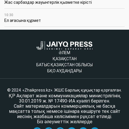
Жас сарбаздар жауынгерлік қызметке кірісті
10:30
Ел ағасына құрмет
ӘЛЕМ
ҚАЗАҚСТАН
БАТЫС ҚАЗАҚСТАН ОБЛЫСЫ
БҚО АУДАНДАРЫ
© 2024. «Zhaikpress.kz». ЖШС Барлық құқықтар қорғалған.
ҚР Ақпарат және коммуникациялар министрлігінің
30.01.2019 ж. № 17490-ИА куәлігі берілген.
Сайт материалдарын коммерциялық не басқа
мақсатта толық немесе ішінара көшіруге тек сайт
иесінің жазбаша келісімімен рұқсат етіледі.
Біз әлеуметтік желілерде