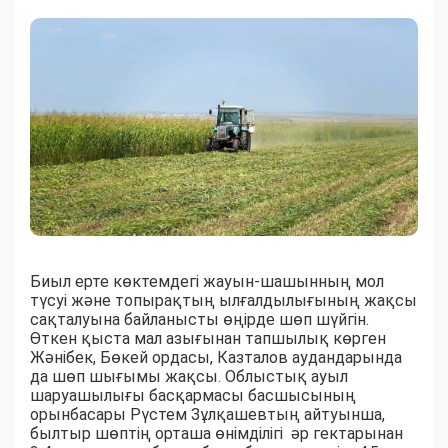
Биыл ерте көктемдегі жауын-шашынның мол
түсуі және топырақтың ылғалдылығының жақсы
сақталуына байланысты өңірде шөп шүйгін.
Өткен қыста мал азығынан тапшылық көрген
Жәнібек, Бөкей ордасы, Казталов аудандарында
да шөп шығымы жақсы. Облыстық ауыл
шаруашылығы басқармасы басшысының
орынбасары Рүстем Зұлқашевтың айтуынша,
былтыр шөптің орташа өнімділігі әр гектарынан