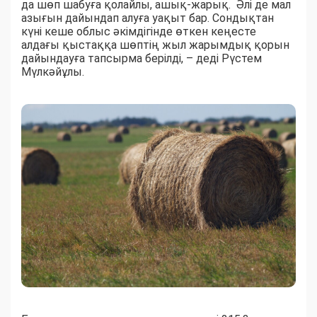
да шөп шабуға қолайлы, ашық-жарық. Әлі де мал
азығын дайындап алуға уақыт бар. Сондықтан
күні кеше облыс әкімдігінде өткен кеңесте
алдағы қыстаққа шөптің жыл жарымдық қорын
дайындауға тапсырма берілді, – деді Рүстем
Мүлкәйұлы.