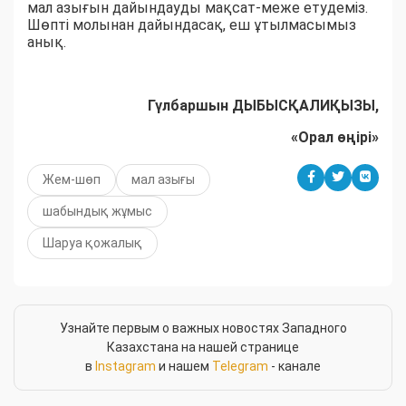
мал азығын дайындауды мақсат-меже етудеміз.
Шөпті молынан дайындасақ, еш ұтылмасымыз
анық.
Гүлбаршын ДЫБЫСҚАЛИҚЫЗЫ,
«Орал өңірі»
Жем-шөп
мал азығы
шабындық жұмыс
Шаруа қожалық
Узнайте первым о важных новостях Западного
Казахстана на нашей странице
в
Instagram
и нашем
Telegram
- канале