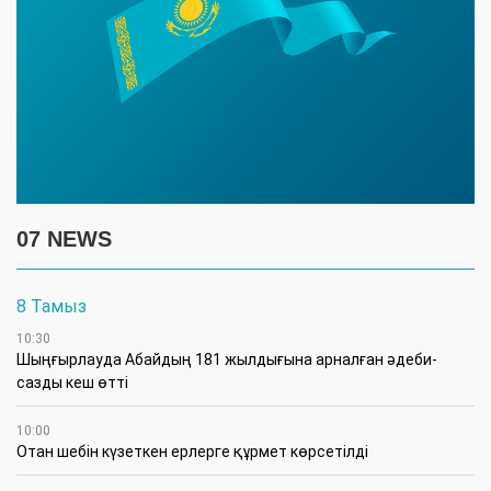
07 NEWS
8 Тамыз
10:30
Шыңғырлауда Абайдың 181 жылдығына арналған әдеби-
сазды кеш өтті
10:00
Отан шебін күзеткен ерлерге құрмет көрсетілді