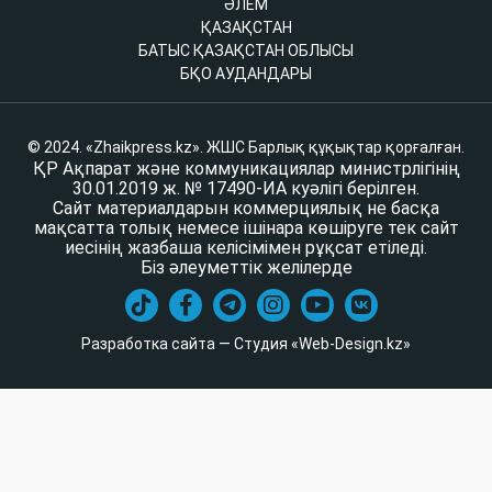
ӘЛЕМ
ҚАЗАҚСТАН
БАТЫС ҚАЗАҚСТАН ОБЛЫСЫ
БҚО АУДАНДАРЫ
© 2024. «Zhaikpress.kz». ЖШС Барлық құқықтар қорғалған.
ҚР Ақпарат және коммуникациялар министрлігінің
30.01.2019 ж. № 17490-ИА куәлігі берілген.
Сайт материалдарын коммерциялық не басқа
мақсатта толық немесе ішінара көшіруге тек сайт
иесінің жазбаша келісімімен рұқсат етіледі.
Біз әлеуметтік желілерде
Разработка сайта — Студия «Web-Design.kz»