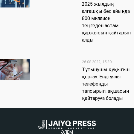
2025 жылдың
алғашқы бес айында
800 миллион
теңгеден астам
қаржысын қайтарып
алды
26.08.2022, 15:30
Тұтынушы құқығын
қорғау: Енді ұялы
телефонды
тапсырып, ақшасын
қайтаруға болады
ӘЛЕМ