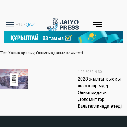
Тег: Халықаралық Олимпиадалық комитеті
1.02.2025, 9:30
2028 жылғы қысқы
жасөспірімдер
Олимпиадасы
Доломиттер
Вальтеллинада өтеді