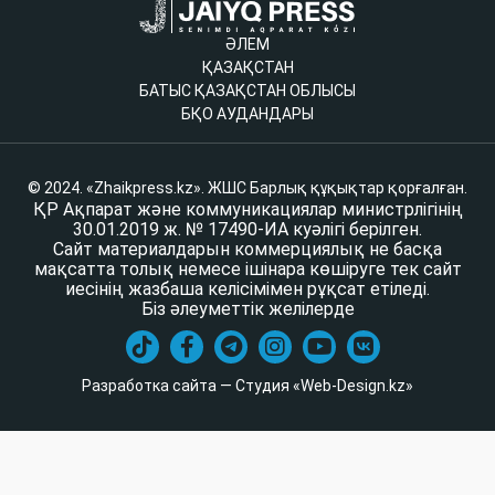
ӘЛЕМ
ҚАЗАҚСТАН
БАТЫС ҚАЗАҚСТАН ОБЛЫСЫ
БҚО АУДАНДАРЫ
© 2024. «Zhaikpress.kz». ЖШС Барлық құқықтар қорғалған.
ҚР Ақпарат және коммуникациялар министрлігінің
30.01.2019 ж. № 17490-ИА куәлігі берілген.
Сайт материалдарын коммерциялық не басқа
мақсатта толық немесе ішінара көшіруге тек сайт
иесінің жазбаша келісімімен рұқсат етіледі.
Біз әлеуметтік желілерде
Разработка сайта — Студия «Web-Design.kz»