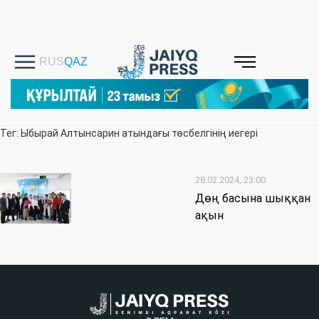
Тег: Ыбырай Алтынсарин атындағы төсбелгінің иегері
28.02.2024, 23:00
Дөң басына шыққан
ақын