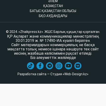
ӘЛЕМ
ҚАЗАҚСТАН
БАТЫС ҚАЗАҚСТАН ОБЛЫСЫ
БҚО АУДАНДАРЫ
© 2024. «Zhaikpress.kz». ЖШС Барлық құқықтар қорғалған.
ҚР Ақпарат және коммуникациялар министрлігінің
30.01.2019 ж. № 17490-ИА куәлігі берілген.
Сайт материалдарын коммерциялық не басқа
мақсатта толық немесе ішінара көшіруге тек сайт
иесінің жазбаша келісімімен рұқсат етіледі.
Біз әлеуметтік желілерде
Разработка сайта — Студия «Web-Design.kz»