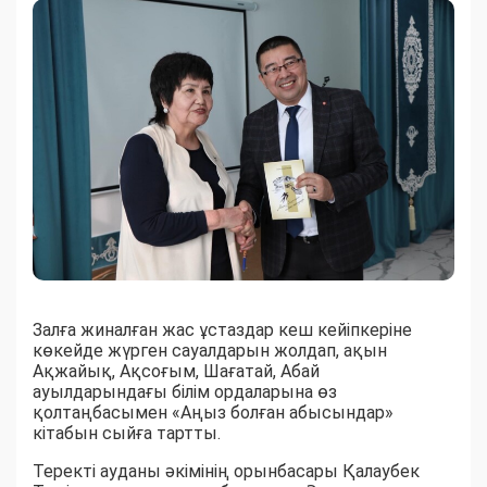
Залға жиналған жас ұстаздар кеш кейіпкеріне
көкейде жүрген сауалдарын жолдап, ақын
Ақжайық, Ақсоғым, Шағатай, Абай
ауылдарындағы білім ордаларына өз
қолтаңбасымен «Аңыз болған абысындар»
кітабын сыйға тартты.
Теректі ауданы әкімінің орынбасары Қалаубек