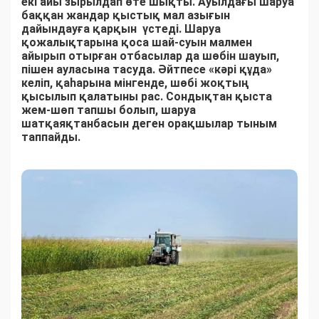
екі айы зырылдап өте шықты. Ауылдағы шаруа
баққан жандар қыстық мал азығын
дайындауға қарқын үстеді. Шаруа
қожалықтарына қоса шай-суын малмен
айырып отырған отбасылар да шөбін шауып,
пішен ауласына тасуда. Әйтпесе «кәрі құда»
келіп, қаһарына мінгенде, шөбі жоқтың
қысылып қалатыны рас. Сондықтан қыста
жем-шөп тапшы болып, шаруа
шатқаяқтанбасын деген орақшылар тыным
таппайды.