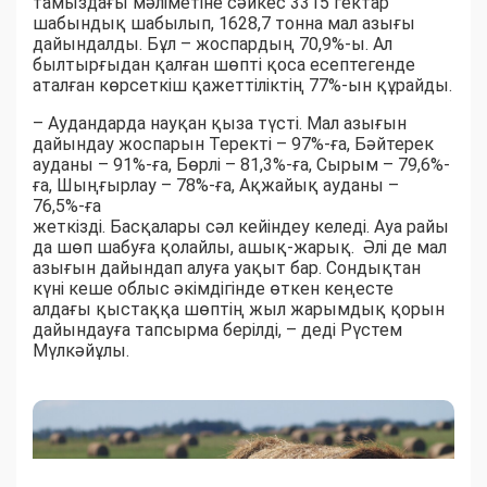
тамыздағы мәліметіне сәйкес 3315 гектар
шабындық шабылып, 1628,7 тонна мал азығы
дайындалды. Бұл – жоспардың 70,9%-ы. Ал
былтырғыдан қалған шөпті қоса есептегенде
аталған көрсеткіш қажеттіліктің 77%-ын құрайды.
– Аудандарда науқан қыза түсті. Мал азығын
дайындау жоспарын Теректі – 97%-ға, Бәйтерек
ауданы – 91%-ға, Бөрлі – 81,3%-ға, Сырым – 79,6%-
ға, Шыңғырлау – 78%-ға, Ақжайық ауданы –
76,5%-ға
жеткізді. Басқалары сәл кейіндеу келеді. Ауа райы
да шөп шабуға қолайлы, ашық-жарық. Әлі де мал
азығын дайындап алуға уақыт бар. Сондықтан
күні кеше облыс әкімдігінде өткен кеңесте
алдағы қыстаққа шөптің жыл жарымдық қорын
дайындауға тапсырма берілді, – деді Рүстем
Мүлкәйұлы.