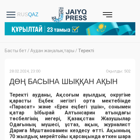
Басты бет
/
Аудан жаңалықтары
/
Теректі
28.02.2024, 23:00
Оқылды: 502
ДӨҢ БАСЫНА ШЫҚҚАН АҚЫН
Теректі ауданы, Ақсоғым ауылдық округіне
қарасты Еңбек негізгі орта мектебінде
«Парасат» және «Ерен еңбегі үшін», сонымен
қатар Ыбырай Алтынсарин атындағы
төсбелгінің иегері, Қазақстан Жазушылар
Одағының мүшесі, ұстаз, ақын, журналист
Дариға Мұштановамен кездесу өтті. Ақынның
70 жылдық мерейтойы қарсаңында өткен шара