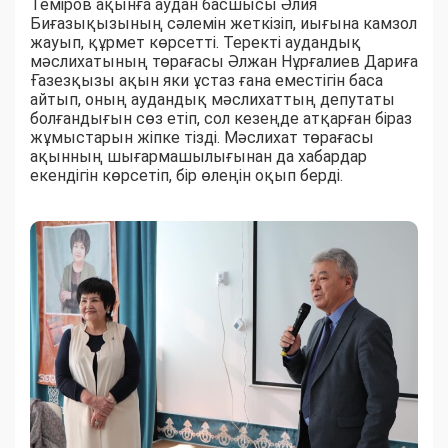
Теміров ақынға аудан басшысы Әлия
Биғазықызының сәлемін жеткізіп, иығына камзол
жауып, құрмет көрсетті. Теректі аудандық
мәслихатының төрағасы Әлжан Нұрғалиев Дариға
Ғазезқызы ақын яки ұстаз ғана еместігін баса
айтып, оның аудандық мәслихаттың депутаты
болғандығын сөз етіп, сол кезеңде атқарған біраз
жұмыстарын жіпке тізді. Мәслихат төрағасы
ақынның шығармашылығынан да хабардар
екендігін көрсетіп, бір өлеңін оқып берді.