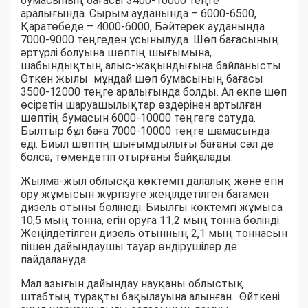
бумасының бағасы 3400-10000 теңге
аралығында. Сырым ауданында – 6000-6500,
Қаратөбеде – 4000-6000, Бәйтерек ауданында
7000-9000 теңгеден ұсынылуда. Шөп бағасының
әртүрлі болуына шөптің шығымына,
шабындықтың алыс-жақындығына байланысты.
Өткен жылы мұндай шөп бумасының бағасы
3500-12000 теңге аралығында болды. Ал екпе шөп
өсіретін шаруашылықтар өздерінен артылған
шөптің бумасын 6000-10000 теңгеге сатуда.
Былтыр бұл баға 7000-10000 теңге шамасында
еді. Биыл шөптің шығымдылығы бағаны сәл де
болса, төмендетіп отырғаны байқалады.
Жылма-жыл облысқа көктемгі далалық және егін
ору жұмысын жүргізуге жеңілдетілген бағамен
дизель отыны бөлінеді. Биылғы көктемгі жұмыса
10,5 мың тонна, егін оруға 11,2 мың тонна бөлінді.
Жеңілдетілген дизель отынның 2,1 мың тоннасын
пішен дайындаушы тауар өндірушілер де
пайдалануда.
Мал азығын дайындау науқаны облыстық
штабтың тұрақты бақылауына алынған. Өйткені