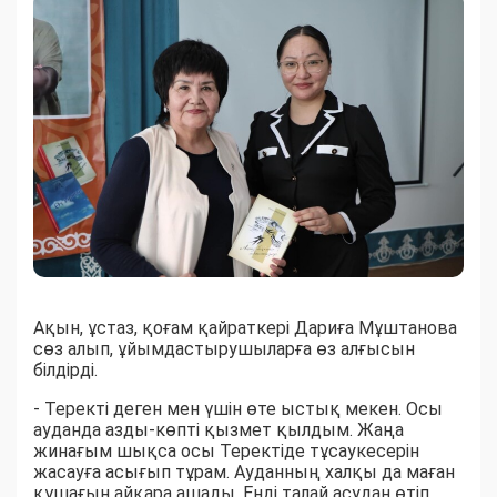
Ақын, ұстаз, қоғам қайраткері Дариға Мұштанова
сөз алып, ұйымдастырушыларға өз алғысын
білдірді.
- Теректі деген мен үшін өте ыстық мекен. Осы
ауданда азды-көпті қызмет қылдым. Жаңа
жинағым шықса осы Теректіде тұсаукесерін
жасауға асығып тұрам. Ауданның халқы да маған
құшағын айқара ашады. Енді талай асудан өтіп,