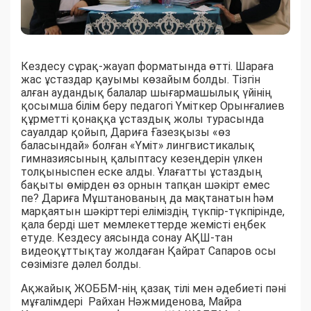
Кездесу сұрақ-жауап форматында өтті. Шараға
жас ұстаздар қауымы көзайым болды. Тізгін
алған аудандық балалар шығармашылық үйінің
қосымша білім беру педагогі Үміткер Орынғалиев
құрметті қонаққа ұстаздық жолы турасында
сауалдар қойып, Дариға Ғазезқызы «өз
баласындай» болған «Үміт» лингвистикалық
гимназиясының қалыптасу кезеңдерін үлкен
толқыныспен еске алды. Ұлағатты ұстаздың
бақыты өмірден өз орнын тапқан шәкірт емес
пе? Дариға Мұштанованың да мақтанатын һәм
марқаятын шәкірттері еліміздің түкпір-түкпірінде,
қала берді шет мемлекеттерде жемісті еңбек
етуде. Кездесу аясында сонау АҚШ-тан
видеоқұттықтау жолдаған Қайрат Сапаров осы
сөзімізге дәлел болды.
Ақжайық ЖОББМ-нің қазақ тілі мен әдебиеті пәні
мұғалімдері Райхан Нәжмиденова, Майра