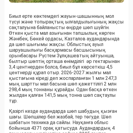
Биыл ерте көктемдегі жауын-шашынның мол
түсуі және топырақтың ылғалдылығының жақсы
сақталуына байланысты өңірде шөп шүйгін.
Өткен қыста мал азығынан тапшылық көрген
Жәнібек, Бөкей ордасы, Казталов аудандарында
да шөп шығымы жақсы. Облыстық ауыл
шаруашылығы басқармасы басшысының
орынбасары Рүстем Зұлқашевтың айтуынша,
былтыр шөптің орташа өнімділігі әр гектарынан
3,4 центнерден болса, биыл бұл көрсеткіш 4,5
центнерді құрап отыр. 2026-2027 жылғы мал
қыстағына кіреді деп жоспарланған 1 млн 247,3
мың шартты мал басына шөп қажеттілігі 2 млн
298,4 мың тоннаны құрайды. Одан басқа өткен
жылдан қалған 141,5 мың тонна шөп сақтаулы
тұр.
Қазіргі кезде аудандарда шөп шабудың қызған
шағы. Шөпшілер бел жазбай, тер төгуде. Шөп
шабатын техника да сайлы. Науқанға облыс
бойынша 4371 орақ қатысуда. Аудандардың 4