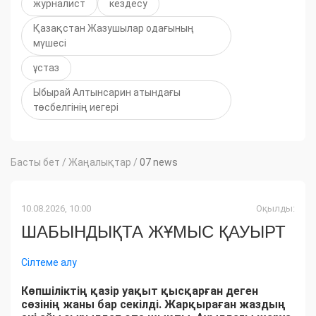
журналист
кездесу
Қазақстан Жазушылар одағының
мүшесі
ұстаз
Ыбырай Алтынсарин атындағы
төсбелгінің иегері
Басты бет
/
Жаңалықтар
/
07 news
10.08.2026, 10:00
Оқылды:
ШАБЫНДЫҚТА ЖҰМЫС ҚАУЫРТ
Сілтеме алу
Көпшіліктің қазір уақыт қысқарған деген
сөзінің жаны бар секілді. Жарқыраған жаздың