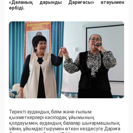
«Даланың дарынды Дариғасы» атауымен
өрбіді.
Теректі аудандық білім және ғылым
қызметкерлері кәсіподақ ұйымының
қолдауымен, аудандық балалар шығармашылық
үйінің ұйымдастырумен өткен кездесуге Дариға