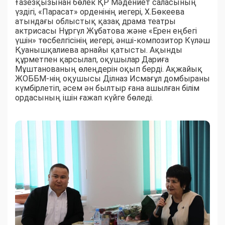
Ғазезқызынан бөлек ҚР Мәдениет саласының
үздігі, «Парасат» орденінің иегері, Х.Бөкеева
атындағы облыстық қазақ драма театры
актрисасы Нұргүл Жұбатова және «Ерен еңбегі
үшін» төсбелгісінің иегері, әнші-композитор Күләш
Қуанышқалиева арнайы қатысты. Ақынды
құрметпен қарсылап, оқушылар Дариға
Мұштанованың өлеңдерін оқып берді. Ақжайық
ЖОББМ-нің оқушысы Ділназ Исмағұл домбыраны
күмбірлетіп, әсем ән былтыр ғана ашылған білім
ордасының ішін ғажап күйге бөледі.