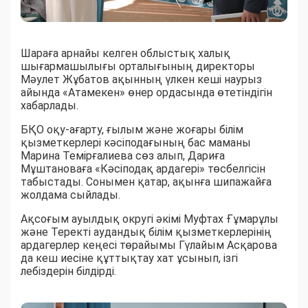
Шараға арнайы келген облыстық халық
шығармашылығы орталығының директоры
Мәулет Жұбатов ақынның үлкен кеші наурыз
айында «Атамекен» өнер ордасында өтетіндігін
хабарлады.
БҚО оқу-ағарту, ғылым және жоғары білім
қызметкерлері кәсіподағының бас маманы
Марина Темірғалиева сөз алып, Дариға
Мұштановаға «Кәсіподақ ардагері» төсбелгісін
табыстады. Сонымен қатар, ақынға шипажайға
жолдама сыйлады.
Ақсоғым ауылдық округі әкімі Муфтах Ғұмарұлы
және Теректі аудандық білім қызметкерлерінің
ардагерлер кеңесі төрайымы Гүлайым Асқарова
да кеш иесіне құттықтау хат ұсынып, ізгі
лебіздерін білдірді.