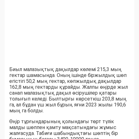
Биыл малазықтық дақылдар көлемі 215,3 мың
гектар шамасында. Оның ішінде біржылдық шөп
егістігі 50,2 мың гектар, көпжылдық дақылдар
162,8 мың гектарды құрайды. Жалпы өңірде жыл
санап малазықтық дақыл өсірушілер қатары
толығып келеді. Былтырғы көрсеткіш 203,8 мың
га, ал бұдан үш жыл бұрын, яғни 2023 жылы 190,6
мың га болды.
Өңір тұрғындарының қолындағы төрт түлік
малды шөппен қамту мақсатындағы жұмыс
жалғасуда. Табиғи шабындықтағы шөптің бір