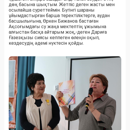
дөң басына шықтым. Жетпіс деген жасты мен
осылайша суреттеймін. Бүгінгі шараны
ұйымдастырған барша теректіліктерге, аудан
басшылығына, Өркен Бижанов бастаған
Ақсоғымдағы су жаңа мектептің ұжымына
алғыстан басқа айтарым жоқ,-деген Дариға
Ғазезқызы сиясы кеппеген өлеңін оқып,
кездесудің әдемі нүктесін қойды.