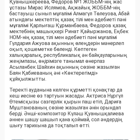
Қуанышкереева, Федоров №1 ЖОББМ-нің жас
ұстазы Мирас Ислямов, Ақжайық ЖОББМ-нің
бастауыш сынып мұғалімі Алмагүл Төлеуова, Абай
атындағы мектептің қазақ тілі мен әдебиеті пәні
мұғалімі Қарлығаш Құрманбаева, Федоров қазақ
мектебінің машықкері Ринат Қайыржанов, Еңбек
НОМ-нің қазақ тілі мен әдебиеті пәні мұғалімі
Гүлдария Ажуова ақынның өлеңдерін мәнерлеп
оқып, қошеметке бөленді. Көптеген
халықаралық, республикалық ән байқауларының
жеңімпазы, өңірімізге танымал өнерпаз
Асыланбек Шайхин ақынның сөзіне жазылған
Баян Қабиеваның әні «Көктерегімді»
құйқылжытты.
Теректі ауданына келген құрметті қонақтар да
кеш иесіне өз тартуын жасады. Актриса Нұргүл
Өтемісқызы сазгерлік қырын паш етіп, Дариға
Мұштанованың сөзіне жазылған әнін орындап
берді. Әнші-композитор Күләш Қуанышқалиева
әннен шашу шашып қана қоймай, сол әндердің
шығу тарихына да тоқталып өтті.