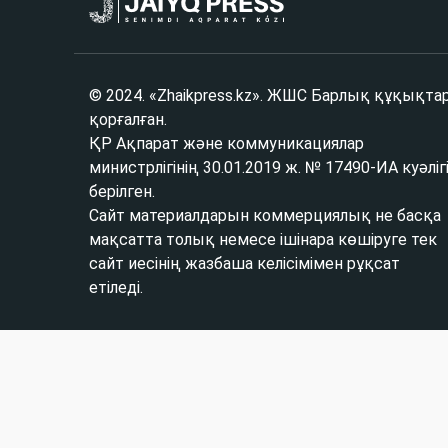
© 2024. «Zhaikpress.kz». ЖШС Барлық құқықта
қорғалған.
ҚР Ақпарат және коммуникациялар
министрлігінің 30.01.2019 ж. № 17490-ИА куәліг
берілген.
Сайт материалдарын коммерциялық не басқа
мақсатта толық немесе ішінара көшіруге тек
сайт иесінің жазбаша келісімімен рұқсат
етіледі.