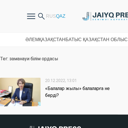
ӘЛЕМ
ҚАЗАҚСТАН
БАТЫС ҚАЗАҚСТАН ОБЛЫ
Тег: заманауи білім ордасы
20.12.2022, 13:01
«Балалар жылы» балаларға не
берді?