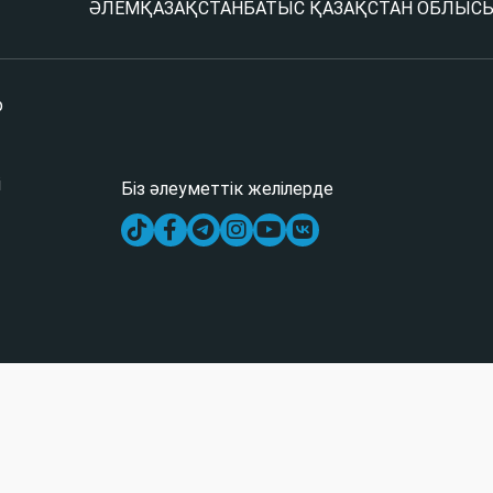
ӘЛЕМ
ҚАЗАҚСТАН
БАТЫС ҚАЗАҚСТАН ОБЛЫС
р
і
Біз әлеуметтік желілерде