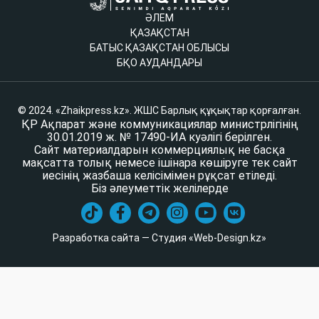
ӘЛЕМ
ҚАЗАҚСТАН
БАТЫС ҚАЗАҚСТАН ОБЛЫСЫ
БҚО АУДАНДАРЫ
© 2024. «Zhaikpress.kz». ЖШС Барлық құқықтар қорғалған.
ҚР Ақпарат және коммуникациялар министрлігінің
30.01.2019 ж. № 17490-ИА куәлігі берілген.
Сайт материалдарын коммерциялық не басқа
мақсатта толық немесе ішінара көшіруге тек сайт
иесінің жазбаша келісімімен рұқсат етіледі.
Біз әлеуметтік желілерде
Разработка сайта — Студия «Web-Design.kz»