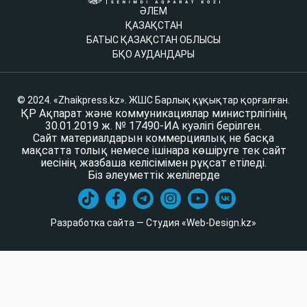
ӘЛЕМ
ҚАЗАҚСТАН
БАТЫС ҚАЗАҚСТАН ОБЛЫСЫ
БҚО АУДАНДАРЫ
© 2024. «Zhaikpress.kz». ЖШС Барлық құқықтар қорғалған.
ҚР Ақпарат және коммуникациялар министрлігінің
30.01.2019 ж. № 17490-ИА куәлігі берілген.
Сайт материалдарын коммерциялық не басқа
мақсатта толық немесе ішінара көшіруге тек сайт
иесінің жазбаша келісімімен рұқсат етіледі.
Біз әлеуметтік желілерде
Разработка сайта — Студия «Web-Design.kz»