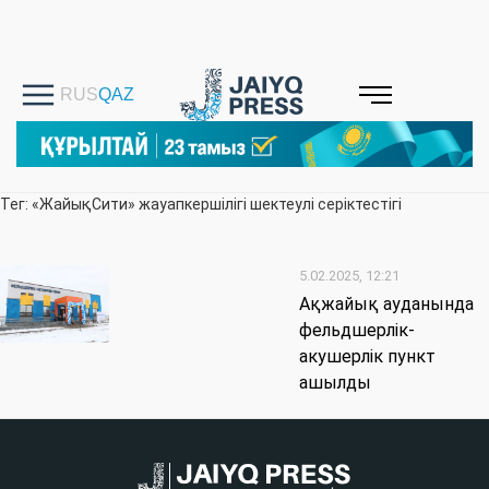
Тег: «ЖайықСити» жауапкершілігі шектеулі серіктестігі
5.02.2025, 12:21
Ақжайық ауданында
фельдшерлік-
акушерлік пункт
ашылды