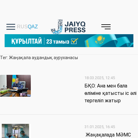
Тег: Жаңақала аудандық ауруханасы
18.03.2025, 12:45
БҚО: Ана мен бала
өліміне қатысты іс әлі
тергеліп жатыр
31.01.2025, 16:45
Жаңақалада МӘМС