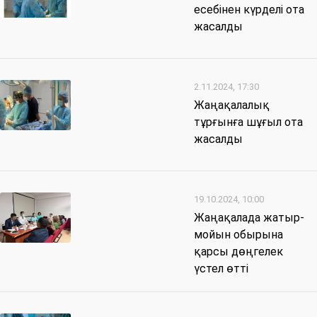
есебінен күрделі ота
жасалды
2.11.2024, 17:30
Жаңақалалық
тұрғынға шұғыл ота
жасалды
19.10.2024, 10:00
Жаңақалада жатыр-
мойын обырына
қарсы дөңгелек
үстел өтті