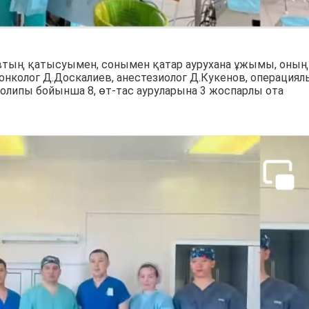
ловтың қатысуымен, сонымен қатар аурухана ұжымы, оның
г-онколог Д.Доскалиев, анестезиолог Д.Кукенов, операция
олипы бойынша 8, өт-тас ауруларына 3 жоспарлы ота