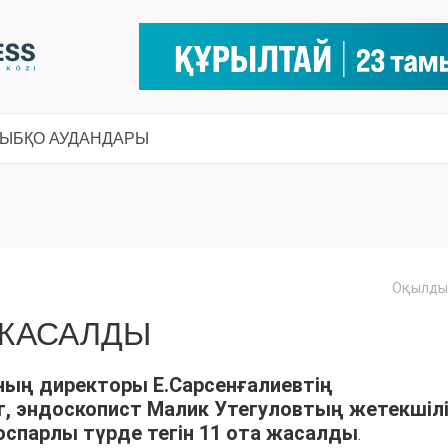
СЫ
БҚО АУДАНДАРЫ
Оқылды:
 ЖАСАЛДЫ
ың директоры Е.Сарсенғалиевтің
, эндоскопист Малик Утегуловтың жетекшіл
оспарлы түрде тегін 11 ота жасалды
.