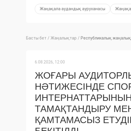
Жаңақала аудандық ауруханасы
Жаңақа
Басты бет
/
Жаңалықтар
/
Республикалық жаңалық
6.08.2026, 12:00
ЖОҒАРЫ АУДИТОРЛЫ
НӘТИЖЕСІНДЕ СПОР
ИНТЕРНАТТАРЫНЫҢ
ТАМАҚТАНДЫРУ МЕ
ҚАМТАМАСЫЗ ЕТУДІ