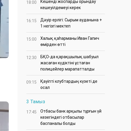
Кешенді жоспарды орындау
18:00
кешеуілдемеуі керек
Дәуір ерлігі: Сырым ауданына +
16:15
1 негізгі мектеп
Халық қаһарманы Иван Гапич
15:00
өмірден өтті
БҚО-да қарақшылық шабуыл
12:30
жасаған күдіктіні ұстаған
полицейлер марапатталды
Қауіпті клубтардың күзеті де
09:15
осал
3 Тамыз
Отбасы банк арқылы тұрғын үй
17:45
кезегіндегі отбасылар
баспаналы болды