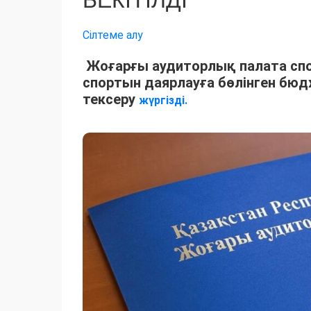
БЕКІТІЛДІ
Сілтеме алу
Жоғарғы аудиторлық палата спо
спортын даярлауға бөлінген бюд
тексеру
жүргізді.