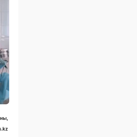
аны,
s.kz