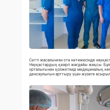
Сәтті жасалынған ота нәтижесінде науқас
Науқастардың қазіргі жағдайы жақсы. Бұ
орталығынан қолжетімді медициналық кө
денсаулығын арттыру үшін жүзеге асыры