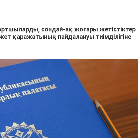
ртшыларды, сондай-ақ жоғары жетістіктер
жет қаражатының пайдалануы тиімділігіне