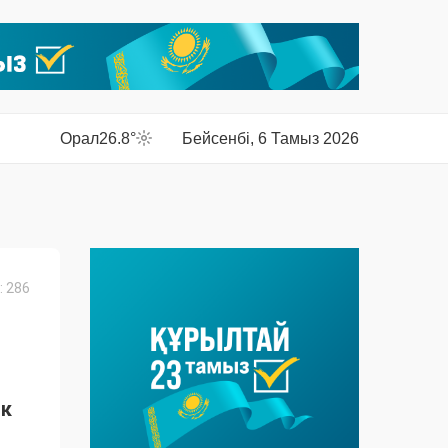
Орал
26.8°
Бейсенбі, 6 Тамыз 2026
 286
ік