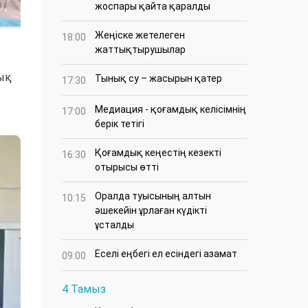
жоспары қайта қаралды
Жеңіске жетелеген
18:00
жаттықтырушылар
лық
Тынық су – жасырын қатер
17:30
Медиация - қоғамдық келісімнің
17:00
берік тетігі
Қоғамдық кеңестің кезекті
16:30
отырысы өтті
Оралда туысының алтын
10:15
әшекейін ұрлаған күдікті
ұсталды
Еселі еңбегі ел есіндегі азамат
09:00
4 Тамыз