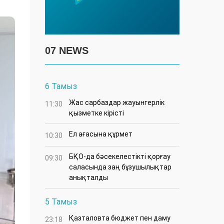
07 NEWS
6 Тамыз
Жас сарбаздар жауынгерлік
11:30
қызметке кірісті
Ел ағасына құрмет
10:30
БҚО-да бәсекелестікті қорғау
09:30
саласында заң бұзушылықтар
анықталды
5 Тамыз
Қазталовта бюджет пен даму
23:18