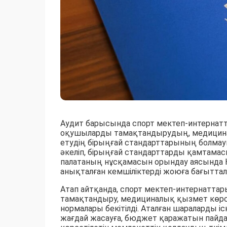
Аудит барысында спорт мектеп-интернатт
оқушыларды тамақтандырудың, медицина
етудің бірыңғай стандарттарының болма
әкеліп, бірыңғай стандарттарды қамтама
палатаның нұсқамасын орындау аясында Қ
анықталған кемшіліктерді жоюға бағытта
Атап айтқанда, спорт мектеп-интернатта
тамақтандыру, медициналық қызмет көрс
нормалары бекітілді. Аталған шараларды 
жағдай жасауға, бюджет қаражатын пайд