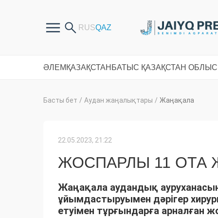
ӘЛЕМ
ҚАЗАҚСТАН
БАТЫС ҚАЗАҚСТАН ОБЛЫ
Басты бет
/
Аудан жаңалықтары
/
Жаңақала
22.05.2023, 21:22
ЖОСПАРЛЫ 11 ОТА
Жаңақала аудандық ауруханасын
ұйымдастыруымен дәрігер хирург
етуімен тұрғындарға арналған ж