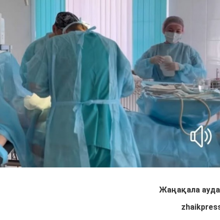
Жаңақала ауд
zhaikpres