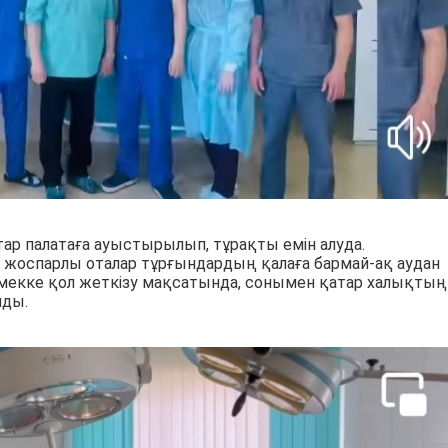
тар палатаға ауыстырылып, тұрақты емін алуда.
л жоспарлы оталар тұрғындардың қалаға бармай-ақ аудан
мекке қол жеткізу мақсатында, сонымен қатар халықтың
лды.