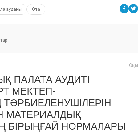
ла ауданы
Ота
тар
Оқы
Қ ПАЛАТА АУДИТІ
Т МЕКТЕП-
 ТӘРБИЕЛЕНУШІЛЕРІН
Н МАТЕРИАЛДЫҚ
Ң БІРЫҢҒАЙ НОРМАЛАРЫ