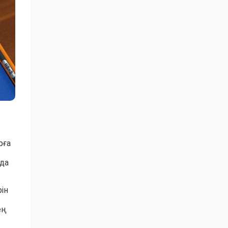
рға
да
ін
ең