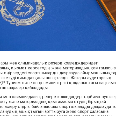
ары мен олимпиадалық резерв колледждеріндегі
лық қызмет көрсетудің және материалдық қамтамасыз
уы өңірлердегі спортшыларды даярлауда айырмашылықта
сыз етуді қиындатқаны анықталды. Жоғары аудиторлық
Р Туризм және спорт министрлігі қолданыстағы заңнама
лған шаралар қабылдады.
ры мен олимпиадалық резерв колледждері тәрбиеленушілер
ету және материалдық қамтамасыз етудің бірыңғай
іске асыру өңірге байланыссыз спортшыларды даярлауда т
аланудың ашықтығын арттыруға және спорт саласына