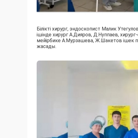
Білікті хирург, эндоскопист Малик Утегу
ішінде хирург А.Дияров, Д.Нуппаев, хирур
мейірбике А.Мурзашева, Ж.Шакетов ішек п
жасады.