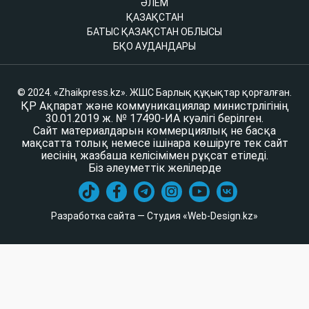
ӘЛЕМ
ҚАЗАҚСТАН
БАТЫС ҚАЗАҚСТАН ОБЛЫСЫ
БҚО АУДАНДАРЫ
© 2024. «Zhaikpress.kz». ЖШС Барлық құқықтар қорғалған.
ҚР Ақпарат және коммуникациялар министрлігінің
30.01.2019 ж. № 17490-ИА куәлігі берілген.
Сайт материалдарын коммерциялық не басқа
мақсатта толық немесе ішінара көшіруге тек сайт
иесінің жазбаша келісімімен рұқсат етіледі.
Біз әлеуметтік желілерде
Разработка сайта — Студия «Web-Design.kz»