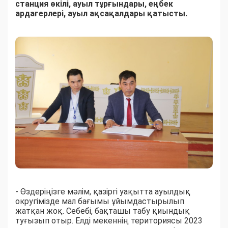
станция өкілі, ауыл тұрғындары, еңбек
ардагерлері, ауыл ақсақалдары қатысты.
- Өздеріңізге мәлім, қазіргі уақытта ауылдық
округімізде мал бағымы ұйымдастырылып
жатқан жоқ. Себебі, бақташы табу қиындық
туғызып отыр. Елді мекеннің териториясы 2023