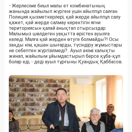
- Жерлесіме биыл малы ет комбинатының
жанында жайылып жүргені үшін айыппұл салған.
Полиция қызметкерлері, қай жерде айыппұл салу
қажет, қай жерде салмау керектігін яғни
териториясын қалай анықтап отырсыздар.
Малымыз шөлдеген уақытта өрістен ауылға
келеді. Малға қай жерден өтуге болмайды?! Осы
заңды кім, қашан шығарды, түсіндіру жұмыстары
не себептен жүргізілмеді?.. Ауыл әкімі халықты
жинап, жайылым ұйымдастырып берсе құба-құп
болар еді, - деді ауыл тұрғыны Қуандық Қаббасов.