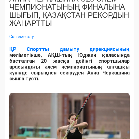
ЧЕМПИОНАТЫНЫҢ ФИНАЛЫНА
ШЫҒЫП, ҚАЗАҚСТАН РЕКОРДЫН
ЖАҢАРТТЫ
Сілтеме алу
ҚР Спортты дамыту дирекциясының
мәліметінше, АҚШ-тың Юджин қаласында
басталған 20 жасқа дейінгі спортшылар
арасындағы әлем чемпионатының алғашқы
күнінде сырықпен секіруден Анна Черкашина
сынға түсті.