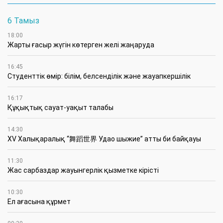
6 Тамыз
18:00
Жарты ғасыр жүгін көтерген желі жаңаруда
16:45
Студенттік өмір: білім, белсенділік және жауапкершілік
16:17
Құқықтық сауат-уақыт талабы
14:30
XV Халықаралық “舞蹈世界 Удао шыжие” атты би байқауы
11:30
Жас сарбаздар жауынгерлік қызметке кірісті
10:30
Ел ағасына құрмет