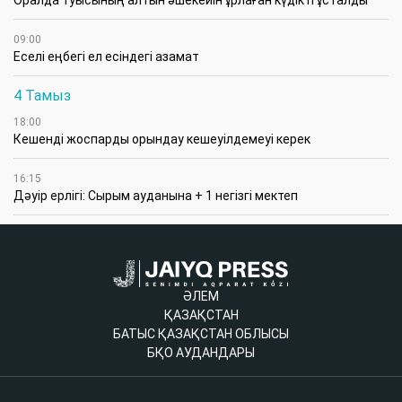
Оралда туысының алтын әшекейін ұрлаған күдікті ұсталды
09:00
Еселі еңбегі ел есіндегі азамат
4 Тамыз
18:00
Кешенді жоспарды орындау кешеуілдемеуі керек
16:15
Дәуір ерлігі: Сырым ауданына + 1 негізгі мектеп
ӘЛЕМ
ҚАЗАҚСТАН
БАТЫС ҚАЗАҚСТАН ОБЛЫСЫ
БҚО АУДАНДАРЫ