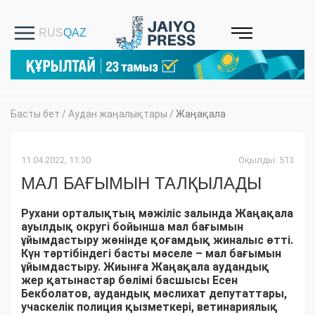
Басты бет
/
Аудан жаңалықтары
/
Жаңақала
11.04.2022, 11:30
Оқылды: 513
МАЛ БАҒЫМЫН ТАЛҚЫЛАДЫ
Рухани орталықтың мәжіліс залында Жаңақала
ауылдық округі бойынша мал бағымын
ұйымдастыру жөнінде қоғамдық жиналыс өтті.
Күн тәртібіндегі басты мәселе – мал бағымын
ұйымдастыру. Жиынға Жаңақала аудандық
жер қатынастар бөлімі басшысы Есен
Бекболатов, аудандық мәслихат депутаттары,
учаскелік полиция қызметкері, ветинариялық