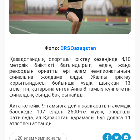
Фото:
DRSQazaqstan
Қазақстандық спортшы іріктеу кезеңінде 4,10
метрлік биіктікті бағындырып, елдің жаңа
рекордын орнатты әрі әлем чемпионатының
финалына жолдама алды. Жалпы іріктеу
қорытындысы бойынша үздік шыққан 13
атлеттің қатарына енген Анна 8 тамыз күні өтетін
финалдық сында бақ сынайды.
Айта кетейік, 9 тамызға дейін жалғасатын әлемдік
бәсекеде 197 елден 2500-ге жуық спортшы
қатысуда, ал Қазақстан құрамасы бұл додаға 11
атлетпен аттанды.
U20 әлем чемпионаты