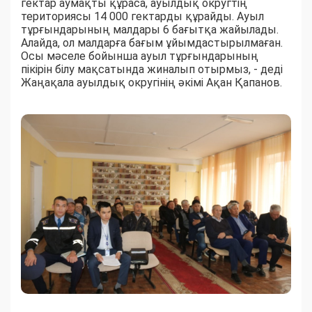
гектар аумақты құраса, ауылдық округтің
териториясы 14 000 гектарды құрайды. Ауыл
тұрғындарының малдары 6 бағытқа жайылады.
Алайда, ол малдарға бағым ұйымдастырылмаған.
Осы мәселе бойынша ауыл тұрғындарының
пікірін білу мақсатында жиналып отырмыз, - деді
Жаңақала ауылдық округінің әкімі Ақан Қапанов.