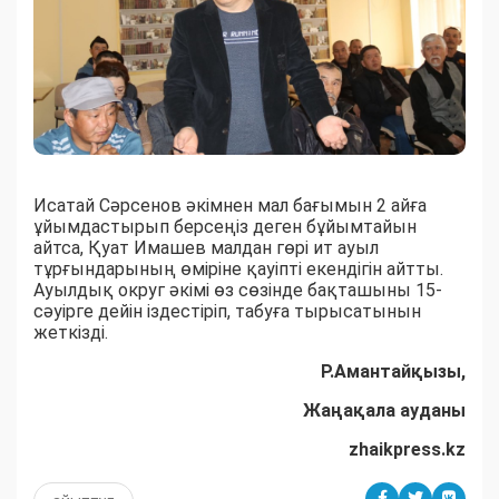
Исатай Сәрсенов әкімнен мал бағымын 2 айға
ұйымдастырып берсеңіз деген бұйымтайын
айтса, Қуат Имашев малдан гөрі ит ауыл
тұрғындарының өміріне қауіпті екендігін айтты.
Ауылдық округ әкімі өз сөзінде бақташыны 15-
сәуірге дейін іздестіріп, табуға тырысатынын
жеткізді.
Р.Амантайқызы,
Жаңақала ауданы
zhaikpress.kz