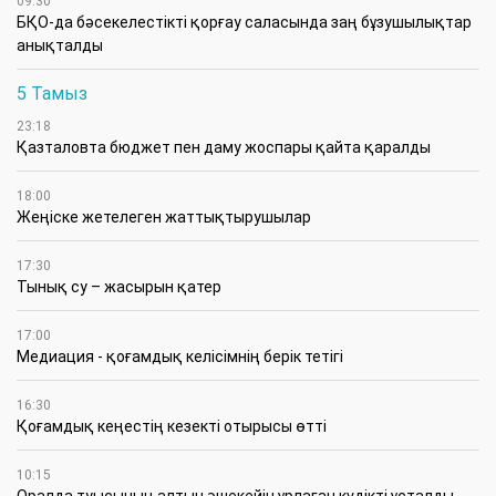
09:30
БҚО-да бәсекелестікті қорғау саласында заң бұзушылықтар
анықталды
5 Тамыз
23:18
Қазталовта бюджет пен даму жоспары қайта қаралды
18:00
Жеңіске жетелеген жаттықтырушылар
17:30
Тынық су – жасырын қатер
17:00
Медиация - қоғамдық келісімнің берік тетігі
16:30
Қоғамдық кеңестің кезекті отырысы өтті
10:15