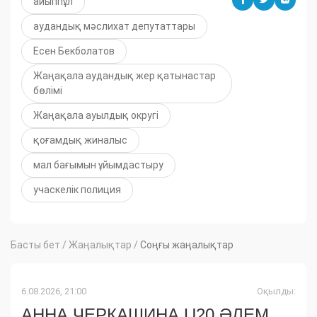
айыппұл
аудандық мәслихат депутаттары
Есен Бекболатов
Жаңақала аудандық жер қатынастар
бөлімі
Жаңақала ауылдық округі
қоғамдық жиналыс
мал бағымын ұйымдастыру
учаскелік полиция
Басты бет
/
Жаңалықтар
/
Соңғы жаңалықтар
6.08.2026, 21:00
Оқылды:
АННА ЧЕРКАШИНА U20 ӘЛЕМ