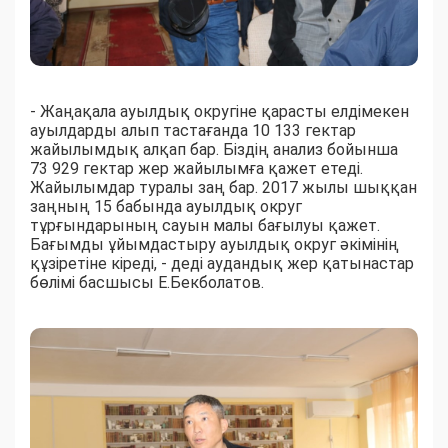
- Жаңақала ауылдық округіне қарасты елдімекен
ауылдарды алып тастағанда 10 133 гектар
жайылымдық алқап бар. Біздің анализ бойынша
73 929 гектар жер жайылымға қажет етеді.
Жайылымдар туралы заң бар. 2017 жылы шыққан
заңның 15 бабында ауылдық округ
тұрғындарының сауын малы бағылуы қажет.
Бағымды ұйымдастыру ауылдық округ әкімінің
құзіретіне кіреді, - деді аудандық жер қатынастар
бөлімі басшысы Е.Бекболатов.