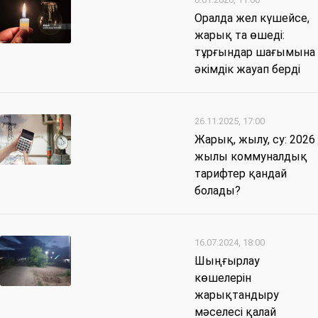
Оралда жел күшейсе,
жарық та өшеді:
тұрғындар шағымына
әкімдік жауап берді
26.11.2025, 17:00
Жарық, жылу, су: 2026
жылы коммуналдық
тарифтер қандай
болады?
16.07.2024, 18:00
Шыңғырлау
көшелерін
жарықтандыру
мәселесі қалай