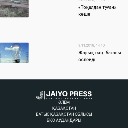
«Тоқалдан туған»
көше
3.11.2018, 14:10
Жарықтың бағасы
өспейді
ӘЛЕМ
ҚАЗАҚСТАН
БАТЫС ҚАЗАҚСТАН ОБЛЫСЫ
БҚО АУДАНДАРЫ