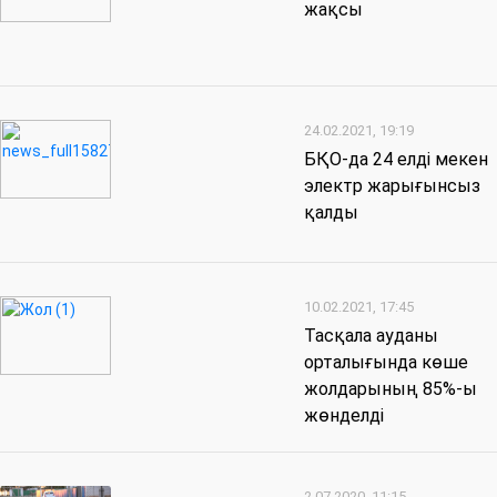
жақсы
24.02.2021, 19:19
БҚО-да 24 елді мекен
электр жарығынсыз
қалды
10.02.2021, 17:45
Тасқала ауданы
орталығында көше
жолдарының 85%-ы
жөнделді
2.07.2020, 11:15