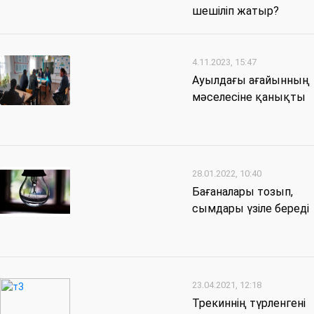
шешіліп жатыр?
4.11.2023, 15:47
Ауылдағы ағайынның
мәселесіне қанықты
28.01.2022, 10:40
Бағаналары тозып,
сымдары үзіле береді
23.04.2021, 12:18
Трекиннің түрленгені