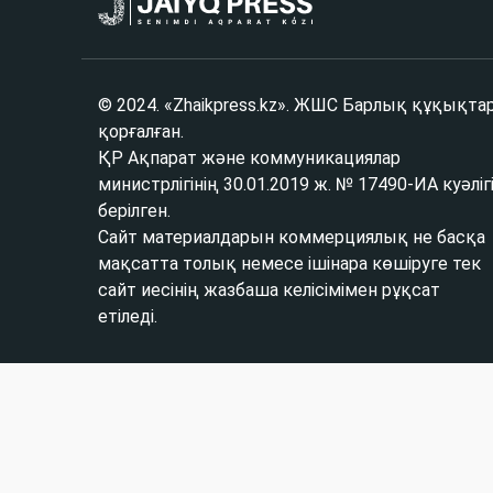
© 2024. «Zhaikpress.kz». ЖШС Барлық құқықта
қорғалған.
ҚР Ақпарат және коммуникациялар
министрлігінің 30.01.2019 ж. № 17490-ИА куәліг
берілген.
Сайт материалдарын коммерциялық не басқа
мақсатта толық немесе ішінара көшіруге тек
сайт иесінің жазбаша келісімімен рұқсат
етіледі.