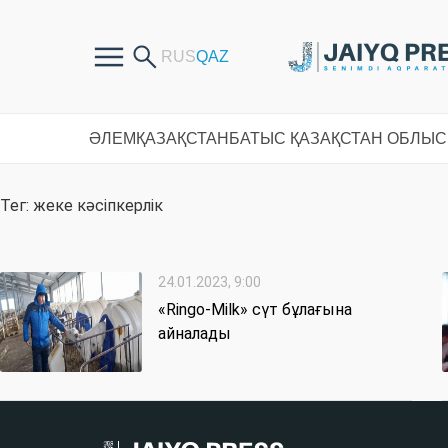
ӘЛЕМ
ҚАЗАҚСТАН
БАТЫС ҚАЗАҚСТАН ОБЛЫ
Тег: жеке кәсіпкерлік
24.01.2023, 9:00
«Ringo-Milk» сүт бұлағына
айналады