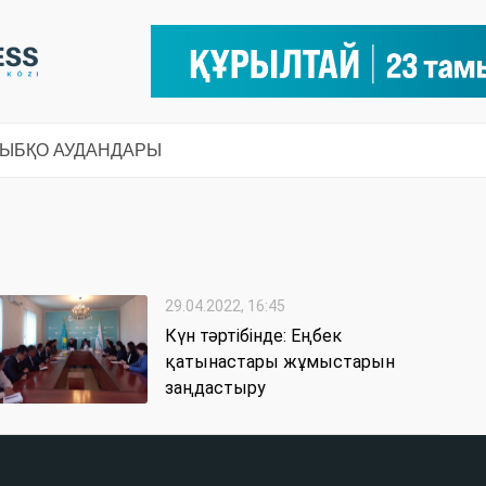
СЫ
БҚО АУДАНДАРЫ
29.04.2022, 16:45
Күн тәртібінде: Еңбек
қатынастары жұмыстарын
заңдастыру