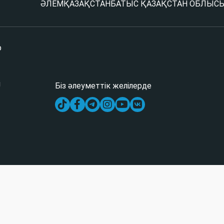
ӘЛЕМ
ҚАЗАҚСТАН
БАТЫС ҚАЗАҚСТАН ОБЛЫС
р
і
Біз әлеуметтік желілерде