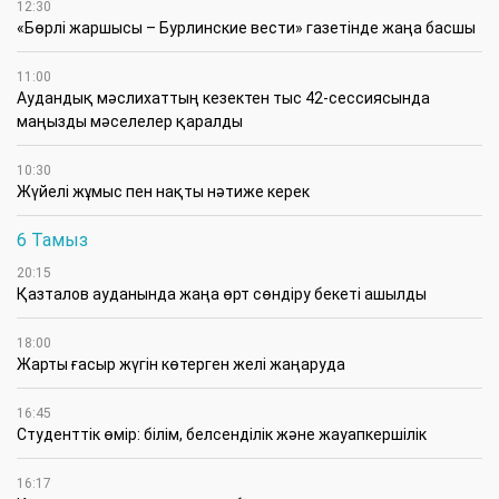
12:30
«Бөрлі жаршысы – Бурлинские вести» газетінде жаңа басшы
11:00
Аудандық мәслихаттың кезектен тыс 42-сессиясында
маңызды мәселелер қаралды
10:30
Жүйелі жұмыс пен нақты нәтиже керек
6 Тамыз
20:15
Қазталов ауданында жаңа өрт сөндіру бекеті ашылды
18:00
Жарты ғасыр жүгін көтерген желі жаңаруда
16:45
Студенттік өмір: білім, белсенділік және жауапкершілік
16:17