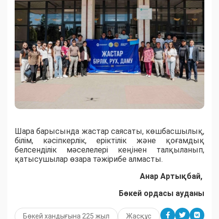
Шара барысында жастар саясаты, көшбасшылық,
білім, кәсіпкерлік, еріктілік және қоғамдық
белсенділік мәселелері кеңінен талқыланып,
қатысушылар өзара тәжірибе алмасты.
Анар Артықбай,
Бөкей ордасы ауданы
Бөкей хандығына 225 жыл
Жасқұс