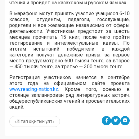
чтения и пройдет на казахском и русском языках.
В марафоне могут принять участие учащиеся 6-10
классов, студенты, педагоги, госслужащие,
родители и все желающие независимо от сферы
деятельности. Участникам предстоит за шесть
месяцев прочитать 15 книг, после чего пройти
тестирование и интеллектуальные квизы. По
итогам испытаний победители в каждой
категории получат денежные призы: за первое
место предусмотрено 600 тысяч тенге, за второе
— 450 тысяч тенге, за третье — 300 тысяч тенге.
Регистрация участников начнется в сентябре
этого года на официальном сайте проекта
www.reading-nation.kz
. Кроме того, осенью в
столице запланирован ряд литературных встреч,
общереспубликанских чтений и просветительских
акций.
«Кітап оқитын ұлт»