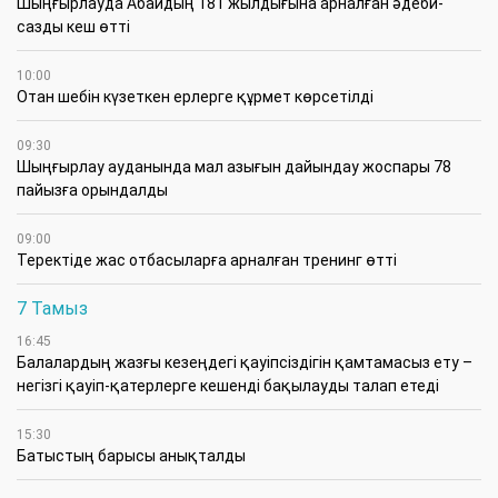
Шыңғырлауда Абайдың 181 жылдығына арналған әдеби-
сазды кеш өтті
10:00
Отан шебін күзеткен ерлерге құрмет көрсетілді
09:30
​Шыңғырлау ауданында мал азығын дайындау жоспары 78
пайызға орындалды
09:00
​Теректіде жас отбасыларға арналған тренинг өтті
7 Тамыз
16:45
Балалардың жазғы кезеңдегі қауіпсіздігін қамтамасыз ету –
негізгі қауіп-қатерлерге кешенді бақылауды талап етеді
15:30
Батыстың барысы анықталды