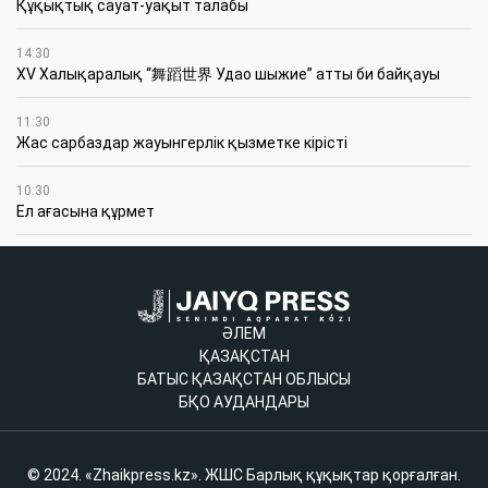
Құқықтық сауат-уақыт талабы
14:30
XV Халықаралық “舞蹈世界 Удао шыжие” атты би байқауы
11:30
Жас сарбаздар жауынгерлік қызметке кірісті
10:30
Ел ағасына құрмет
ӘЛЕМ
ҚАЗАҚСТАН
БАТЫС ҚАЗАҚСТАН ОБЛЫСЫ
БҚО АУДАНДАРЫ
© 2024. «Zhaikpress.kz». ЖШС Барлық құқықтар қорғалған.