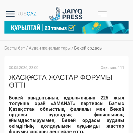
Басты бет
/
Аудан жаңалықтары
/
Бөкей ордасы
30.05.2026, 22:00
Оқылды: 111
ЖАСҚҰСТА ЖАСТАР ФОРУМЫ
ӨТТІ
Бөкей хандығының құрылғанына 225 жыл
толуына орай «AMANAT» партиясы Батыс
Қазақстан облыстық филиалы мен Бөкей
ордасы аудандық филиалының
ұйымдастыруымен, Бөкей ордасы ауданы
әкімдігінің қолдауымен ауқымды жастар
форумы жоғары деңгейде өтті.