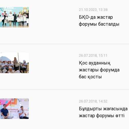
21.10.2023, 13:38
БҚО-да жастар
форумы басталды
26.07.2018, 15:11
Қос ауданның
жастары форумда
бас қосты
26.07.2018, 14:52
Бұлдырты жағасында
жастар форумы өтті