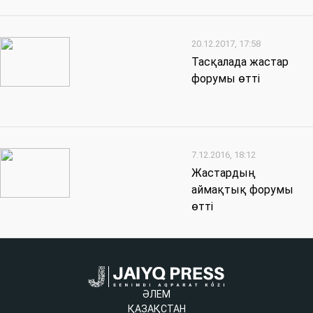
20.12.2017, 17:58
Тасқалада жастар
форумы өтті
7.12.2016, 18:12
Жастардың
аймақтық форумы
өтті
ӘЛЕМ
ҚАЗАҚСТАН