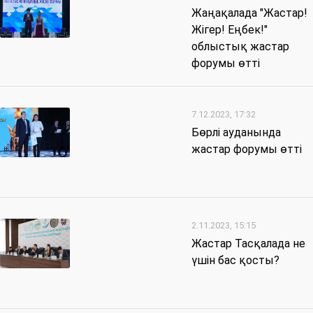
Жаңақалада "Жастар!
Жігер! Еңбек!"
облыстық жастар
форумы өтті
7.12.2023, 17:32
Бөрлі ауданында
жастар форумы өтті
2.11.2023, 15:15
Жастар Тасқалада не
үшін бас қосты?