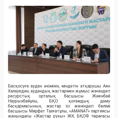
Басқосуға аудан әкімінің міндетін атқарушы Аян
Халауедин, аудандық жастармен жұмыс жөніндегі
ресурстық орталық басшысы Жиенбай
Наурызбайұлы, БҚО қоғамдық даму
басқармасының жастар ісі жөніндегі бөлімі
басшысы Мирфат Талғатұлы, «AMANAT» партиясы
жанындағы «Жастар рухы» ЖҚ БҚОФ төрағасы