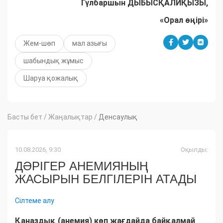
Гүлбаршын ДЫБЫСҚАЛИҚЫЗЫ,
«Орал өңірі»
Жем-шөп
мал азығы
шабындық жұмыс
Шаруа қожалық
Басты бет
/
Жаңалықтар
/
Денсаулық
10.08.2026, 9:30
Оқылды:
ДӘРІГЕР АНЕМИЯНЫҢ
ЖАСЫРЫН БЕЛГІЛЕРІН АТАДЫ
Сілтеме алу
Қаназдық (анемия) көп жағдайда байқалмай