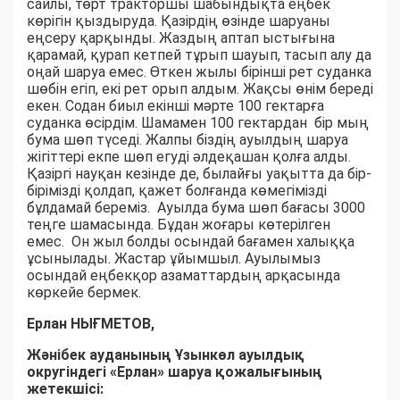
сайлы, төрт тракторшы шабындықта еңбек
көрігін қыздыруда. Қазірдің өзінде шаруаны
еңсеру қарқынды. Жаздың аптап ыстығына
қарамай, қурап кетпей тұрып шауып, тасып алу да
оңай шаруа емес. Өткен жылы бірінші рет суданка
шөбін егіп, екі рет орып алдым. Жақсы өнім береді
екен. Содан биыл екінші мәрте 100 гектарға
суданка өсірдім. Шамамен 100 гектардан бір мың
бума шөп түседі. Жалпы біздің ауылдың шаруа
жігіттері екпе шөп егуді әлдеқашан қолға алды.
Қазіргі науқан кезінде де, былайғы уақытта да бір-
бірімізді қолдап, қажет болғанда көмегімізді
бұлдамай береміз. Ауылда бума шөп бағасы 3000
теңге шамасында. Бұдан жоғары көтерілген
емес. Он жыл болды осындай бағамен халыққа
ұсынылады. Жастар ұйымшыл. Ауылымыз
осындай еңбекқор азаматтардың арқасында
көркейе бермек.
Ерлан НЫҒМЕТОВ,
Жәнібек ауданының Ұзынкөл ауылдық
округіндегі «Ерлан» шаруа қожалығының
жетекшісі: