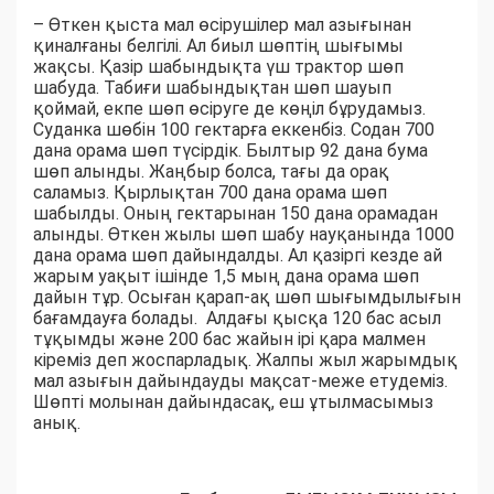
– Өткен қыста мал өсірушілер мал азығынан
қиналғаны белгілі. Ал биыл шөптің шығымы
жақсы. Қазір шабындықта үш трактор шөп
шабуда. Табиғи шабындықтан шөп шауып
қоймай, екпе шөп өсіруге де көңіл бұрудамыз.
Суданка шөбін 100 гектарға еккенбіз. Содан 700
дана орама шөп түсірдік. Былтыр 92 дана бума
шөп алынды. Жаңбыр болса, тағы да орақ
саламыз. Қырлықтан 700 дана орама шөп
шабылды. Оның гектарынан 150 дана орамадан
алынды. Өткен жылы шөп шабу науқанында 1000
дана орама шөп дайындалды. Ал қазіргі кезде ай
жарым уақыт ішінде 1,5 мың дана орама шөп
дайын тұр. Осыған қарап-ақ шөп шығымдылығын
бағамдауға болады. Алдағы қысқа 120 бас асыл
тұқымды және 200 бас жайын ірі қара малмен
кіреміз деп жоспарладық. Жалпы жыл жарымдық
мал азығын дайындауды мақсат-меже етудеміз.
Шөпті молынан дайындасақ, еш ұтылмасымыз
анық.