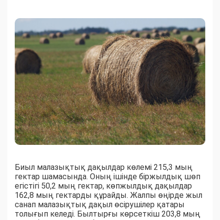
Биыл малазықтық дақылдар көлемі 215,3 мың
гектар шамасында. Оның ішінде біржылдық шөп
егістігі 50,2 мың гектар, көпжылдық дақылдар
162,8 мың гектарды құрайды. Жалпы өңірде жыл
санап малазықтық дақыл өсірушілер қатары
толығып келеді. Былтырғы көрсеткіш 203,8 мың