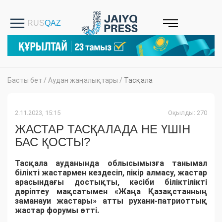
Басты бет
/
Аудан жаңалықтары
/
Тасқала
2.11.2023, 15:15
Оқылды: 270
ЖАСТАР ТАСҚАЛАДА НЕ ҮШІН
БАС ҚОСТЫ?
Тасқала ауданында облысымызға танымал
білікті жастармен кездесіп, пікір алмасу, жастар
арасындағы достықты, кәсіби біліктілікті
дәріптеу мақсатымен «Жаңа Қазақстанның
заманауи жастары» атты рухани-патриоттық
жастар форумы өтті.