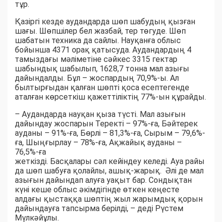
тұр.
Қазіргі кезде аудандарда шөп шабудың қызған
шағы. Шөпшілер бел жазбай, тер төгуде. Шөп
шабатын техника да сайлы. Науқанға облыс
бойынша 4371 орақ қатысуда. Аудандардың 4
тамыздағы мәліметіне сәйкес 3315 гектар
шабындық шабылып, 1628,7 тонна мал азығы
дайындалды. Бұл – жоспардың 70,9%-ы. Ал
былтырғыдан қалған шөпті қоса есептегенде
аталған көрсеткіш қажеттіліктің 77%-ын құрайды.
– Аудандарда науқан қыза түсті. Мал азығын
дайындау жоспарын Теректі – 97%-ға, Бәйтерек
ауданы – 91%-ға, Бөрлі – 81,3%-ға, Сырым – 79,6%-
ға, Шыңғырлау – 78%-ға, Ақжайық ауданы –
76,5%-ға
жеткізді. Басқалары сәл кейіндеу келеді. Ауа райы
да шөп шабуға қолайлы, ашық-жарық. Әлі де мал
азығын дайындап алуға уақыт бар. Сондықтан
күні кеше облыс әкімдігінде өткен кеңесте
алдағы қыстаққа шөптің жыл жарымдық қорын
дайындауға тапсырма берілді, – деді Рүстем
Мүлкәйұлы.