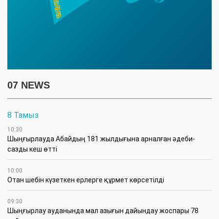
07 NEWS
8 Тамыз
10:30
Шыңғырлауда Абайдың 181 жылдығына арналған әдеби-
сазды кеш өтті
10:00
Отан шебін күзеткен ерлерге құрмет көрсетілді
09:30
​Шыңғырлау ауданында мал азығын дайындау жоспары 78