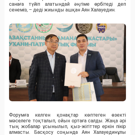
санаға түйіп алатындай әңгіме өрбітеді деп
сенеміз, – деді жиынды ашқан Аян Халауедин.
Форумға келген қонақтар көптеген өзекті
мәселеге тоқталып, ойын ортаға салды. Жаңа әрі
тың жобалар ұсынылып, қыз-жігіттер еркін пікір
алмасты. Басқосу соңында Аян Халауединұлы