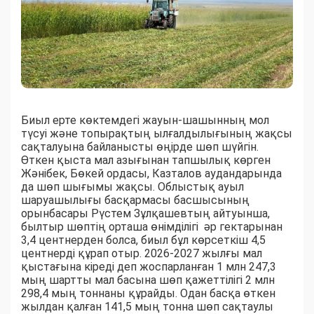
Биыл ерте көктемдегі жауын-шашынның мол
түсуі және топырақтың ылғалдылығының жақсы
сақталуына байланысты өңірде шөп шүйгін.
Өткен қыста мал азығынан тапшылық көрген
Жәнібек, Бөкей ордасы, Казталов аудандарында
да шөп шығымы жақсы. Облыстық ауыл
шаруашылығы басқармасы басшысының
орынбасары Рүстем Зұлқашевтың айтуынша,
былтыр шөптің орташа өнімділігі әр гектарынан
3,4 центнерден болса, биыл бұл көрсеткіш 4,5
центнерді құрап отыр. 2026-2027 жылғы мал
қыстағына кіреді деп жоспарланған 1 млн 247,3
мың шартты мал басына шөп қажеттілігі 2 млн
298,4 мың тоннаны құрайды. Одан басқа өткен
жылдан қалған 141,5 мың тонна шөп сақтаулы