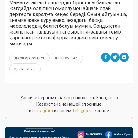
Маман аталған белгілердің бірнешеуі байқалған
жағдайда өздігінен емделумен айналыспай,
дәрігерге қаралуға кеңес береді. Оның айтуынша,
анемия жеке ауру емес, ағзадағы басқа
мәселелердің белгісі болуы мүмкін. Сондықтан
жалпы қан талдауын тапсырып, ағзадағы темір
қорын көрсететін ферритин деңгейін тексеру
маңызды.
дәрігер кеңесі
денсаулық
қаназдық
Узнайте первым о важных новостях Западного
Казахстана на нашей странице
в
Instagram
и нашем
Telegram
- канале