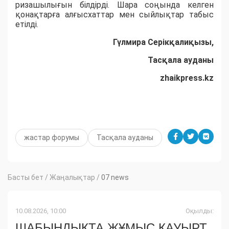
ризашылығын білдірді. Шара соңында келген
қонақтарға алғысхаттар мен сыйлықтар табыс
етілді.
Гүлмира Серікқалиқызы
,
Тасқала ауданы
zhaikpress.kz
жастар форумы
Тасқала ауданы
Басты бет
/
Жаңалықтар
/
07 news
10.08.2026, 10:00
Оқылды:
ШАБЫНДЫҚТА ЖҰМЫС ҚАУЫРТ