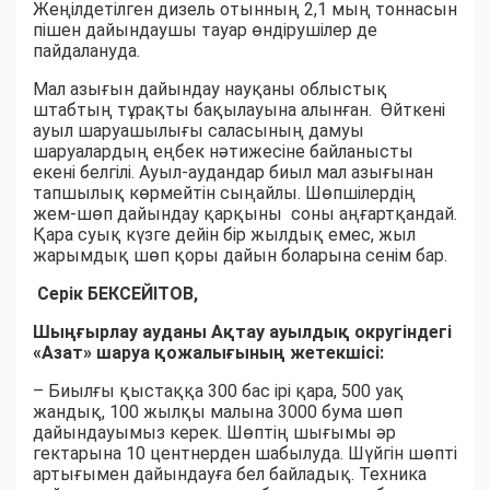
Жеңілдетілген дизель отынның 2,1 мың тоннасын
пішен дайындаушы тауар өндірушілер де
пайдалануда.
Мал азығын дайындау науқаны облыстық
штабтың тұрақты бақылауына алынған. Өйткені
ауыл шаруашылығы саласының дамуы
шаруалардың еңбек нәтижесіне байланысты
екені белгілі. Ауыл-аудандар биыл мал азығынан
тапшылық көрмейтін сыңайлы. Шөпшілердің
жем-шөп дайындау қарқыны соны аңғартқандай.
Қара суық күзге дейін бір жылдық емес, жыл
жарымдық шөп қоры дайын боларына сенім бар.
Серік БЕКСЕЙІТОВ,
Шыңғырлау ауданы Ақтау ауылдық округіндегі
«Азат» шаруа қожалығының жетекшісі:
– Биылғы қыстаққа 300 бас ірі қара, 500 уақ
жандық, 100 жылқы малына 3000 бума шөп
дайындауымыз керек. Шөптің шығымы әр
гектарына 10 центнерден шабылуда. Шүйгін шөпті
артығымен дайындауға бел байладық. Техника