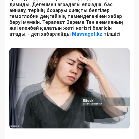
дамиды. Дегенмен ағзадағы әлсіздік, бас
айналу, терінің бозаруы сияқты белгілер
гемоглобин деңгейінің төмендегенінен хабар
беруі мүмкін. Терапевт Зарема Тен анемияның
жиі еленбей қалатын жеті негізгі белгісін
атады
,
- деп хабарлайды
Massaget.kz
тілшісі.