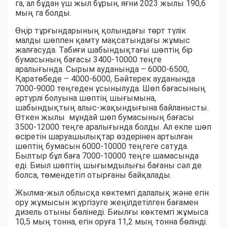
га, ал бұдан үш жыл бұрын, яғни 2023 жылы 190,6
мың га болды.
Өңір тұрғындарының қолындағы төрт түлік
малды шөппен қамту мақсатындағы жұмыс
жалғасуда. Табиғи шабындықтағы шөптің бір
бумасының бағасы 3400-10000 теңге
аралығында. Сырым ауданында – 6000-6500,
Қаратөбеде – 4000-6000, Бәйтерек ауданында
7000-9000 теңгеден ұсынылуда. Шөп бағасының
әртүрлі болуына шөптің шығымына,
шабындықтың алыс-жақындығына байланысты.
Өткен жылы мұндай шөп бумасының бағасы
3500-12000 теңге аралығында болды. Ал екпе шөп
өсіретін шаруашылықтар өздерінен артылған
шөптің бумасын 6000-10000 теңгеге сатуда.
Былтыр бұл баға 7000-10000 теңге шамасында
еді. Биыл шөптің шығымдылығы бағаны сәл де
болса, төмендетіп отырғаны байқалады.
Жылма-жыл облысқа көктемгі далалық және егін
ору жұмысын жүргізуге жеңілдетілген бағамен
дизель отыны бөлінеді. Биылғы көктемгі жұмыса
10,5 мың тонна, егін оруға 11,2 мың тонна бөлінді.