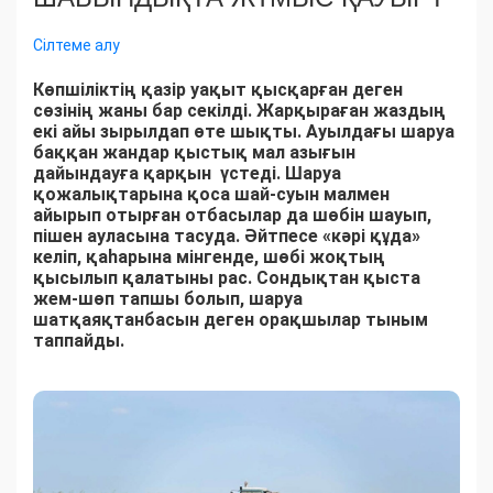
Сілтеме алу
Көпшіліктің қазір уақыт қысқарған деген
сөзінің жаны бар секілді. Жарқыраған жаздың
екі айы зырылдап өте шықты. Ауылдағы шаруа
баққан жандар қыстық мал азығын
дайындауға қарқын үстеді. Шаруа
қожалықтарына қоса шай-суын малмен
айырып отырған отбасылар да шөбін шауып,
пішен ауласына тасуда. Әйтпесе «кәрі құда»
келіп, қаһарына мінгенде, шөбі жоқтың
қысылып қалатыны рас. Сондықтан қыста
жем-шөп тапшы болып, шаруа
шатқаяқтанбасын деген орақшылар тыным
таппайды.