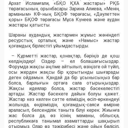
Архат Исламғали, «БҚО ҚХА жастары» РҚБ
төрағасының орынбасары Зарина Алиева, «Менің
арманым» КФ-ның БҚОФ төрағасы, «Дәулеттен
қоры» БҚОФ төрағасы Мұса Күнеев және аудан
жастары қатысты.
Шараны аудандық жастармен жұмыс жөніндегі
ресурстық орталық және «Намыс» жастар
қоғамдық бірлестігі ұйымдастырды.
– Құрметті жастар, қонақтар, бәріңіз де қош
келдіңіздер! Сіздер – ел болашағысыздар.
Форумда жақсы әңгіме айтылып, өзіңізге ой түйіп,
осы жерден жақсы бір қорытынды шығарады
деген ойдамын. Қандай да бір ұсынысыңыз бар
болса, барлығын ортаға сала отырыңыздар.
Жақсы идеялар болса, жастар бәсекелестігі
артады. Жастар бәсекеге дайын болуы қажет.
Жастар кез келген сәтте еліміздің өсіп-өркендеуі
жолында, өңіріміздің қоғамдық-саяси өміріне
араласып, белсенділік таныта білуі керек. Жиынға
жас болса да, өз ісінің маманы, облысқа,
республикаға танымал азаматтарды шақырып
отырмыз. Олар өз тәжірибесі және ойын бөлісіп,