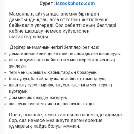
Сурет:
istockphoto.com
Маманның айтуынша, анемия біртіндеп
дамитындықтан, ағза оттегінің жетіспеуіне
бейімделіп үлгереді. Сол себепті оның белгілері
көбіне шаршау немесе күйзеліспен
шатастырылады.
Дәрігер анемияның негізгі белгілері ретінде:
демалғаннан кейін де кетпейтін әлсіздік пен шаршауды;
аз ғана қимылдан кейін ентігу мен жүрек қағысының
жиілеуін;
тері мен шырышты қабықтардың бозаруын;
бас ауруы, бас айналу және зейіннің төмендеуін;
шаштың түсуі, тырнақтың сынғыштығы мен терінің
құрғауын;
дәм мен иіс сезудің өзгеруін;
жиі суық тию мен аяқтың шаншуын атады.
Оның сөзінше, темір тапшылығы кезінде адамда
бор, саз немесе мұз жеуге деген ерекше
құмарлық пайда болуы мүмкін.