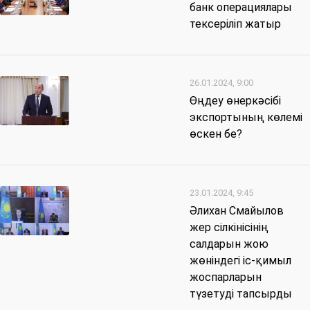
банк операциялары
тексеріліп жатыр
26.01.2024, 9:00
Өңдеу өнеркәсібі
экспортының көлемі
өскен бе?
23.01.2024, 9:45
Әлихан Смайылов
жер сілкінісінің
салдарын жою
жөніндегі іс-қимыл
жоспарларын
түзетуді тапсырды