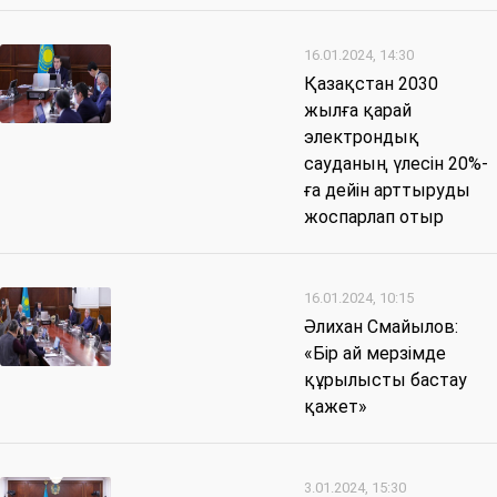
16.01.2024, 14:30
Қазақстан 2030
жылға қарай
электрондық
сауданың үлесін 20%-
ға дейін арттыруды
жоспарлап отыр
16.01.2024, 10:15
Әлихан Смайылов:
«Бір ай мерзімде
құрылысты бастау
қажет»
3.01.2024, 15:30