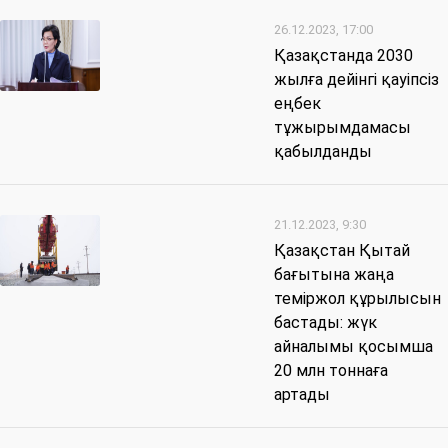
26.12.2023, 17:00
Қазақстанда 2030
жылға дейінгі қауіпсіз
еңбек
тұжырымдамасы
қабылданды
21.12.2023, 9:30
Қазақстан Қытай
бағытына жаңа
теміржол құрылысын
бастады: жүк
айналымы қосымша
20 млн тоннаға
артады