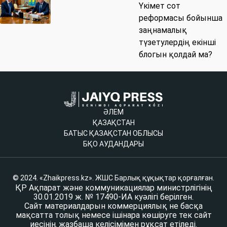
Үкімет сот
реформасы бойынша
заңнамалық
түзетулердің екінші
блогын қолдай ма?
ӘЛЕМ
ҚАЗАҚСТАН
БАТЫС ҚАЗАҚСТАН ОБЛЫСЫ
БҚО АУДАНДАРЫ
© 2024. «Zhaikpress.kz». ЖШС Барлық құқықтар қорғалған.
ҚР Ақпарат және коммуникациялар министрлігінің
30.01.2019 ж. № 17490-ИА куәлігі берілген.
Сайт материалдарын коммерциялық не басқа
мақсатта толық немесе ішінара көшіруге тек сайт
иесінің жазбаша келісімімен рұқсат етіледі.