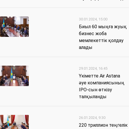
30.01.2024, 15:00
Биыл 60 мыңға жуық
бизнес жоба
мемлекеттік қолдау
алады
29.01.2024, 16:45
Үкіметте Air Astana
әуе компаниясының
IPO-сын өткізу
талқыланды
26.01.2024, 9:30
220 триллион теңгелік