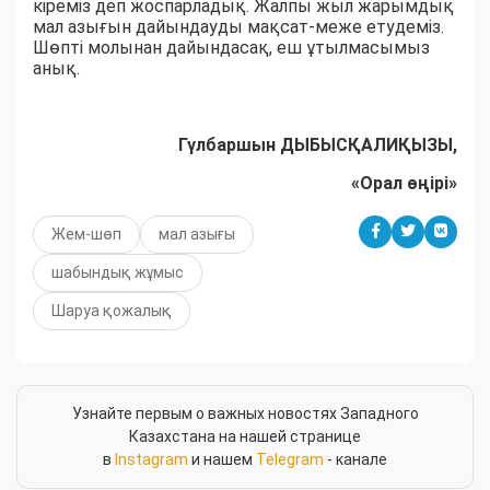
кіреміз деп жоспарладық. Жалпы жыл жарымдық
мал азығын дайындауды мақсат-меже етудеміз.
Шөпті молынан дайындасақ, еш ұтылмасымыз
анық.
Гүлбаршын ДЫБЫСҚАЛИҚЫЗЫ,
«Орал өңірі»
Жем-шөп
мал азығы
шабындық жұмыс
Шаруа қожалық
Узнайте первым о важных новостях Западного
Казахстана на нашей странице
в
Instagram
и нашем
Telegram
- канале