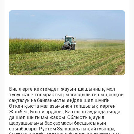
Биыл ерте көктемдегі жауын-шашынның мол
түсуі және топырақтың ылғалдылығының жақсы
сақталуына байланысты өңірде шөп шүйгін.
Өткен қыста мал азығынан тапшылық көрген
Жәнібек, Бөкей ордасы, Казталов аудандарында
да шөп шығымы жақсы. Облыстық ауыл
шаруашылығы басқармасы басшысының
орынбасары Рүстем Зұлқашевтың айтуынша,