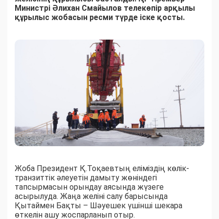
Министрі Әлихан Смайылов телекөпір арқылы
құрылыс жобасын ресми түрде іске қосты.
Жоба Президент Қ.Тоқаевтың еліміздің көлік-
транзиттік әлеуетін дамыту жөніндегі
тапсырмасын орындау аясында жүзеге
асырылуда. Жаңа желіні салу барысында
Қытаймен Бақты – Шәуешек үшінші шекара
өткелін ашу жоспарланып отыр.