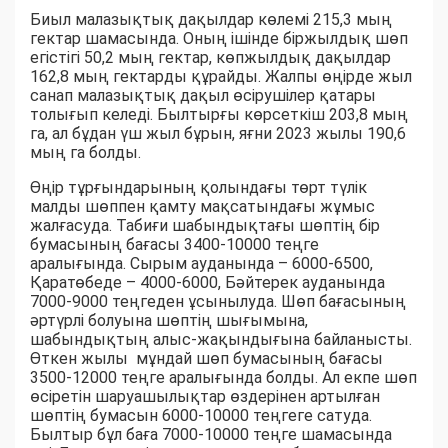
Биыл малазықтық дақылдар көлемі 215,3 мың
гектар шамасында. Оның ішінде біржылдық шөп
егістігі 50,2 мың гектар, көпжылдық дақылдар
162,8 мың гектарды құрайды. Жалпы өңірде жыл
санап малазықтық дақыл өсірушілер қатары
толығып келеді. Былтырғы көрсеткіш 203,8 мың
га, ал бұдан үш жыл бұрын, яғни 2023 жылы 190,6
мың га болды.
Өңір тұрғындарының қолындағы төрт түлік
малды шөппен қамту мақсатындағы жұмыс
жалғасуда. Табиғи шабындықтағы шөптің бір
бумасының бағасы 3400-10000 теңге
аралығында. Сырым ауданында – 6000-6500,
Қаратөбеде – 4000-6000, Бәйтерек ауданында
7000-9000 теңгеден ұсынылуда. Шөп бағасының
әртүрлі болуына шөптің шығымына,
шабындықтың алыс-жақындығына байланысты.
Өткен жылы мұндай шөп бумасының бағасы
3500-12000 теңге аралығында болды. Ал екпе шөп
өсіретін шаруашылықтар өздерінен артылған
шөптің бумасын 6000-10000 теңгеге сатуда.
Былтыр бұл баға 7000-10000 теңге шамасында