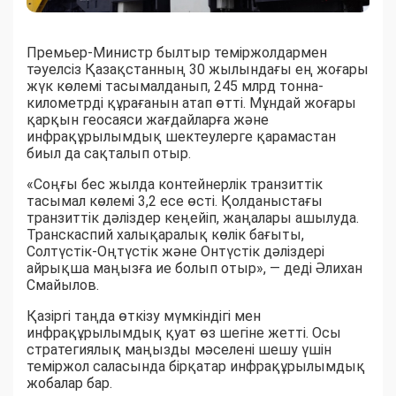
Премьер-Министр былтыр теміржолдармен
тәуелсіз Қазақстанның 30 жылындағы ең жоғары
жүк көлемі тасымалданып, 245 млрд тонна-
километрді құрағанын атап өтті. Мұндай жоғары
қарқын геосаяси жағдайларға және
инфрақұрылымдық шектеулерге қарамастан
биыл да сақталып отыр.
«Соңғы бес жылда контейнерлік транзиттік
тасымал көлемі 3,2 есе өсті. Қолданыстағы
транзиттік дәліздер кеңейіп, жаңалары ашылуда.
Транскаспий халықаралық көлік бағыты,
Солтүстік-Оңтүстік және Онтүстік дәліздері
айрықша маңызға ие болып отыр», — деді Әлихан
Смайылов.
Қазіргі таңда өткізу мүмкіндігі мен
инфрақұрылымдық қуат өз шегіне жетті. Осы
стратегиялық маңызды мәселені шешу үшін
теміржол саласында бірқатар инфрақұрылымдық
жобалар бар.