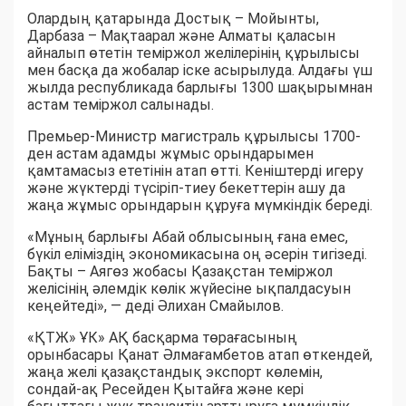
Олардың қатарында Достық – Мойынты,
Дарбаза – Мақтаарал және Алматы қаласын
айналып өтетін теміржол желілерінің құрылысы
мен басқа да жобалар іске асырылуда. Алдағы үш
жылда республикада барлығы 1300 шақырымнан
астам теміржол салынады.
Премьер-Министр магистраль құрылысы 1700-
ден астам адамды жұмыс орындарымен
қамтамасыз ететінін атап өтті. Кеніштерді игеру
және жүктерді түсіріп-тиеу бекеттерін ашу да
жаңа жұмыс орындарын құруға мүмкіндік береді.
«Мұның барлығы Абай облысының ғана емес,
бүкіл еліміздің экономикасына оң әсерін тигізеді.
Бақты – Аягөз жобасы Қазақстан теміржол
желісінің әлемдік көлік жүйесіне ықпалдасуын
кеңейтеді»,
— деді Әлихан Смайылов.
«ҚТЖ» ҰК» АҚ басқарма төрағасының
орынбасары Қанат Әлмағамбетов атап өткендей,
жаңа желі қазақстандық экспорт көлемін,
сондай-ақ Ресейден Қытайға және кері