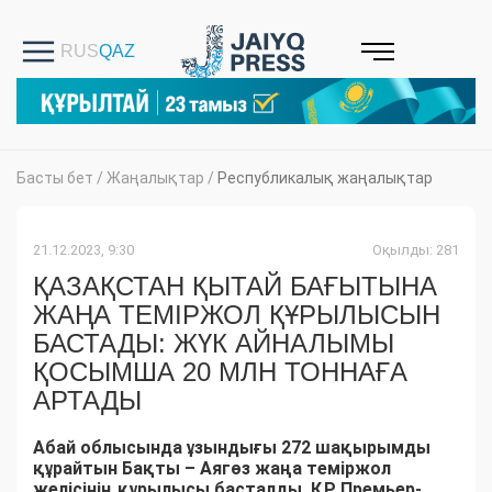
Басты бет
/
Жаңалықтар
/
Республикалық жаңалықтар
21.12.2023, 9:30
Оқылды: 281
ҚАЗАҚСТАН ҚЫТАЙ БАҒЫТЫНА
ЖАҢА ТЕМІРЖОЛ ҚҰРЫЛЫСЫН
БАСТАДЫ: ЖҮК АЙНАЛЫМЫ
ҚОСЫМША 20 МЛН ТОННАҒА
АРТАДЫ
Абай облысында ұзындығы 272 шақырымды
құрайтын Бақты – Аягөз жаңа теміржол
желісінің құрылысы басталды. ҚР Премьер-