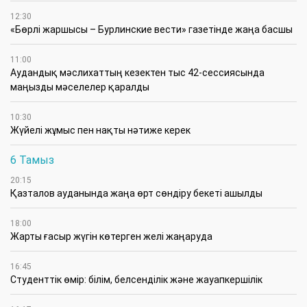
12:30
«Бөрлі жаршысы – Бурлинские вести» газетінде жаңа басшы
11:00
Аудандық мәслихаттың кезектен тыс 42-сессиясында
маңызды мәселелер қаралды
10:30
Жүйелі жұмыс пен нақты нәтиже керек
6 Тамыз
20:15
Қазталов ауданында жаңа өрт сөндіру бекеті ашылды
18:00
Жарты ғасыр жүгін көтерген желі жаңаруда
16:45
Студенттік өмір: білім, белсенділік және жауапкершілік