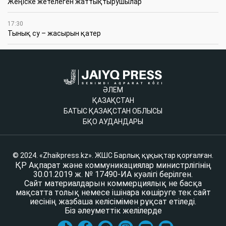
Жеңіске жетелеген жаттықтырушылар
17:30
Тынық су – жасырын қатер
ӘЛЕМ
ҚАЗАҚСТАН
БАТЫС ҚАЗАҚСТАН ОБЛЫСЫ
БҚО АУДАНДАРЫ
© 2024. «Zhaikpress.kz». ЖШС Барлық құқықтар қорғалған.
ҚР Ақпарат және коммуникациялар министрлігінің
30.01.2019 ж. № 17490-ИА куәлігі берілген.
Сайт материалдарын коммерциялық не басқа
мақсатта толық немесе ішінара көшіруге тек сайт
иесінің жазбаша келісімімен рұқсат етіледі.
Біз әлеуметтік желілерде