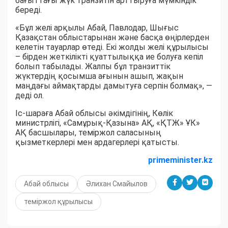
бағыттағы жүк транзитін арттыруға мүмкіндік
береді.
«Бұл желі арқылы Абай, Павлодар, Шығыс
Қазақстан облыстарынан және басқа өңірлерден
келетін тауарлар өтеді. Екі жолды желі құрылысы
– бірден жеткілікті қуаттылыққа ие болуға кепіл
болып табылады. Жалпы бұл транзиттік
жүктердің қосымша ағынын ашып, жақын
маңдағы аймақтарды дамытуға серпін болмақ», —
деді ол.
Іс-шараға Абай облысы әкімдігінің, Көлік
министрлігі, «Самұрық-Қазына» АҚ, «ҚТЖ» ҰК»
АҚ басшылары, теміржол саласының
қызметкерлері мен ардагерлері қатысты.
primeminister.kz
Абай облысы
Әлихан Смайылов
теміржол құрылысы