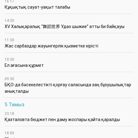
16:17
Құқықтық сауат-уақыт талабы
14:30
XV Халықаралық “舞蹈世界 Удао шыжие” атты би байқауы
11:30
Жас сарбаздар жауынгерлік қызметке кірісті
10:30
Ел ағасына құрмет
09:30
БҚО-да бәсекелестікті қорғау саласында заң бұзушылықтар
анықталды
5 Тамыз
23:18
Қазталовта бюджет пен даму жоспары қайта қаралды
18:00