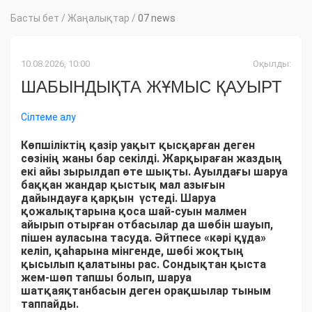
Басты бет
/
Жаңалықтар
/
07 news
10.08.2026, 10:00
Оқылды:
ШАБЫНДЫҚТА ЖҰМЫС ҚАУЫРТ
Сілтеме алу
Көпшіліктің қазір уақыт қысқарған деген
сөзінің жаны бар секілді. Жарқыраған жаздың
екі айы зырылдап өте шықты. Ауылдағы шаруа
баққан жандар қыстық мал азығын
дайындауға қарқын үстеді. Шаруа
қожалықтарына қоса шай-суын малмен
айырып отырған отбасылар да шөбін шауып,
пішен ауласына тасуда. Әйтпесе «кәрі құда»
келіп, қаһарына мінгенде, шөбі жоқтың
қысылып қалатыны рас. Сондықтан қыста
жем-шөп тапшы болып, шаруа
шатқаяқтанбасын деген орақшылар тыным
таппайды.