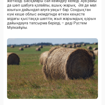
жеткізді. Басқалары сәл кейіндеу келеді. Ауа райы
да шөп шабуға қолайлы, ашық-жарық. Әлі де мал
азығын дайындап алуға уақыт бар. Сондықтан
күні кеше облыс әкімдігінде өткен кеңесте
алдағы қыстаққа шөптің жыл жарымдық қорын
дайындауға тапсырма берілді, – деді Рүстем
Мүлкәйұлы.