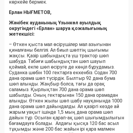
көркейе бермек.
Ерлан НЫҒМЕТОВ,
Жәнібек ауданының Ұзынкөл ауылдық
округіндегі «Ерлан» шаруа қожалығының
жетекшісі:
– Өткен қыста мал өсірушілер мал азығынан
қиналғаны белгілі. Ал биыл шөптің шығымы
жақсы. Қазір шабындықта үш трактор шөп
шабуда. Табиғи шабындықтан шөп шауып
қоймай, екпе шөп өсіруге де көңіл бұрудамыз.
Суданка шөбін 100 гектарға еккенбіз. Содан 700
дана орама шөп түсірдік. Былтыр 92 дана бума
шөп алынды. Жаңбыр болса, тағы да орақ
саламыз. Қырлықтан 700 дана орама шөп
шабылды. Оның гектарынан 150 дана орамадан
алынды. Өткен жылы шөп шабу науқанында 1000
дана орама шөп дайындалды. Ал қазіргі кезде ай
жарым уақыт ішінде 1,5 мың дана орама шөп
дайын тұр. Осыған қарап-ақ шөп шығымдылығын
бағамдауға болады. Алдағы қысқа 120 бас асыл
тұқымды және 200 бас жайын ірі қара малмен