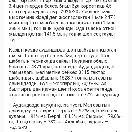
былтыр шөптің орташа өнімділігі әр гектарынан
3,4 центнерден болса, биыл бұл көрсеткіш 4,5
центнерді құрап отыр. 2026-2027 жылғы мал
қыстағына кіреді деп жоспарланған 1 млн 247,3
мың шартты мал басына шөп қажеттілігі 2 млн
298,4 мың тоннаны құрайды. Одан басқа өткен
жылдан қалған 141,5 мың тонна шөп сақтаулы
тұр.
Қазіргі кезде аудандарда шөп шабудың қызған
шағы. Шөпшілер бел жазбай, тер төгуде. Шөп
шабатын техника да сайлы. Науқанға облыс
бойынша 4371 орақ қатысуда. Аудандардың 4
тамыздағы мәліметіне сәйкес 3315 гектар
шабындық шабылып, 1628,7 тонна мал азығы
дайындалды. Бұл – жоспардың 70,9%-ы. Ал
былтырғыдан қалған шөпті қоса есептегенде
аталған көрсеткіш қажеттіліктің 77%-ын құрайды.
– Аудандарда науқан қыза түсті. Мал азығын
дайындау жоспарын Теректі – 97%-ға, Бәйтерек
ауданы – 91%-ға, Бөрлі – 81,3%-ға, Сырым – 79,6%-
ға, Шыңғырлау – 78%-ға, Ақжайық ауданы –
76,5%-ға