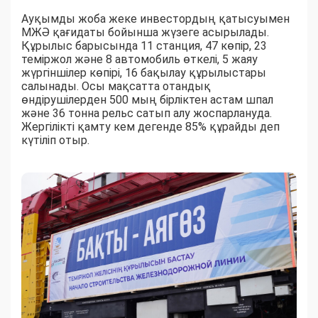
Ауқымды жоба жеке инвестордың қатысуымен
МЖӘ қағидаты бойынша жүзеге асырылады.
Құрылыс барысында 11 станция, 47 көпір, 23
теміржол және 8 автомобиль өткелі, 5 жаяу
жүргіншілер көпірі, 16 бақылау құрылыстары
салынады. Осы мақсатта отандық
өндірушілерден 500 мың бірліктен астам шпал
және 36 тонна рельс сатып алу жоспарлануда.
Жергілікті қамту кем дегенде 85% құрайды деп
күтіліп отыр.