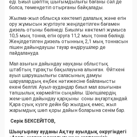
еді. Биыл шөптің шығымдылығы бағаны сәл де
болса, төмендетіп отырғаны байқалады.
Жылма-жыл облысқа көктемгі далалық және егін
ору жұмысын жүргізуге жеңілдетілген бағамен
дизель отыны бөлінеді. Биылғы көктемгі жұмыса
10,5 мың тонна, егін оруға 11,2 мың тонна бөлінді.
Жеңілдетілген дизель отынның 2,1 мың тоннасын
пішен дайындаушы тауар өндірушілер де
пайдалануда.
Мал азығын дайындау науқаны облыстық
штабтың тұрақты бақылауына алынған. Өйткені
ауыл шаруашылығы саласының дамуы
шаруалардың еңбек нәтижесіне байланысты
екені белгілі. Ауыл-аудандар биыл мал азығынан
тапшылық көрмейтін сыңайлы. Шөпшілердің
жем-шөп дайындау қарқыны соны аңғартқандай.
Қара суық күзге дейін бір жылдық емес, жыл
жарымдық шөп қоры дайын боларына сенім бар.
Серік БЕКСЕЙІТОВ,
Шыңғырлау ауданы Ақтау ауылдық округіндегі