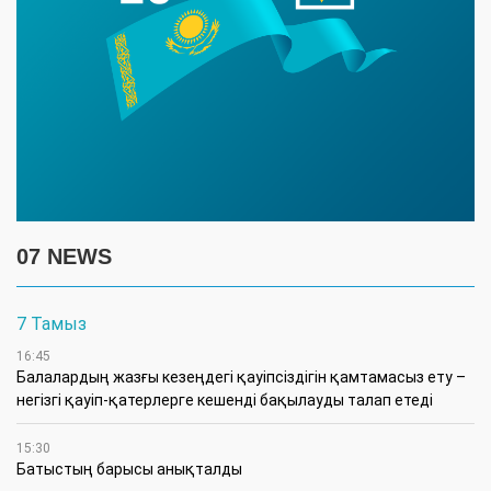
07 NEWS
7 Тамыз
16:45
Балалардың жазғы кезеңдегі қауіпсіздігін қамтамасыз ету –
негізгі қауіп-қатерлерге кешенді бақылауды талап етеді
15:30
Батыстың барысы анықталды