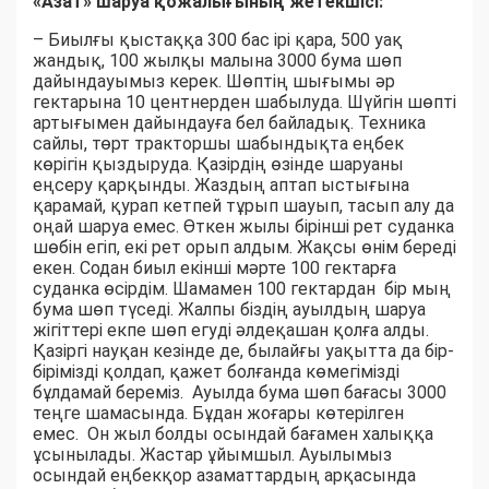
«Азат» шаруа қожалығының жетекшісі:
– Биылғы қыстаққа 300 бас ірі қара, 500 уақ
жандық, 100 жылқы малына 3000 бума шөп
дайындауымыз керек. Шөптің шығымы әр
гектарына 10 центнерден шабылуда. Шүйгін шөпті
артығымен дайындауға бел байладық. Техника
сайлы, төрт тракторшы шабындықта еңбек
көрігін қыздыруда. Қазірдің өзінде шаруаны
еңсеру қарқынды. Жаздың аптап ыстығына
қарамай, қурап кетпей тұрып шауып, тасып алу да
оңай шаруа емес. Өткен жылы бірінші рет суданка
шөбін егіп, екі рет орып алдым. Жақсы өнім береді
екен. Содан биыл екінші мәрте 100 гектарға
суданка өсірдім. Шамамен 100 гектардан бір мың
бума шөп түседі. Жалпы біздің ауылдың шаруа
жігіттері екпе шөп егуді әлдеқашан қолға алды.
Қазіргі науқан кезінде де, былайғы уақытта да бір-
бірімізді қолдап, қажет болғанда көмегімізді
бұлдамай береміз. Ауылда бума шөп бағасы 3000
теңге шамасында. Бұдан жоғары көтерілген
емес. Он жыл болды осындай бағамен халыққа
ұсынылады. Жастар ұйымшыл. Ауылымыз
осындай еңбекқор азаматтардың арқасында