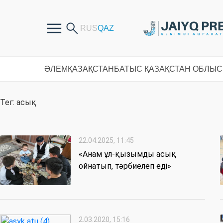
ӘЛЕМ
ҚАЗАҚСТАН
БАТЫС ҚАЗАҚСТАН ОБЛЫ
Тег: асық
22.04.2025, 11:45
«Анам ұл-қызымды асық
ойнатып, тәрбиелеп еді»
2.03.2020, 15:16