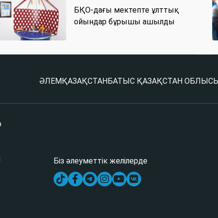
БҚО-дағы мектепте ұлттық
ойындар бұрышы ашылды
ӘЛЕМ
ҚАЗАҚСТАН
БАТЫС ҚАЗАҚСТАН ОБЛЫС
р
і
Біз әлеуметтік желілерде