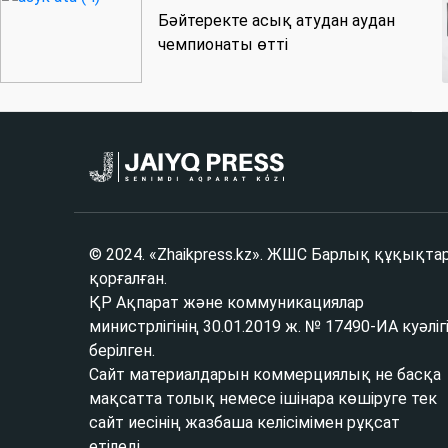
Бәйтеректе асық атудан аудан
чемпионаты өтті
© 2024. «Zhaikpress.kz». ЖШС Барлық құқықта
қорғалған.
ҚР Ақпарат және коммуникациялар
министрлігінің 30.01.2019 ж. № 17490-ИА куәліг
берілген.
Сайт материалдарын коммерциялық не басқа
мақсатта толық немесе ішінара көшіруге тек
сайт иесінің жазбаша келісімімен рұқсат
етіледі.