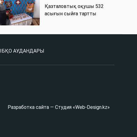
Қазталовтық оқушы 532
асығын сыйға тартты
Ы
БҚО АУДАНДАРЫ
Разработка сайта — Студия «Web-Design.kz»