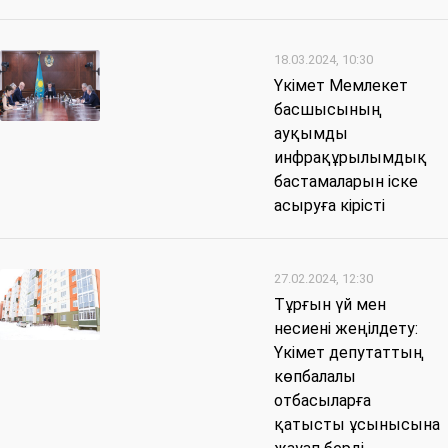
18.03.2024, 10:30
Үкімет Мемлекет
басшысының
ауқымды
инфрақұрылымдық
бастамаларын іске
асыруға кірісті
27.02.2024, 12:30
Тұрғын үй мен
несиені жеңілдету:
Үкімет депутаттың
көпбалалы
отбасыларға
қатысты ұсынысына