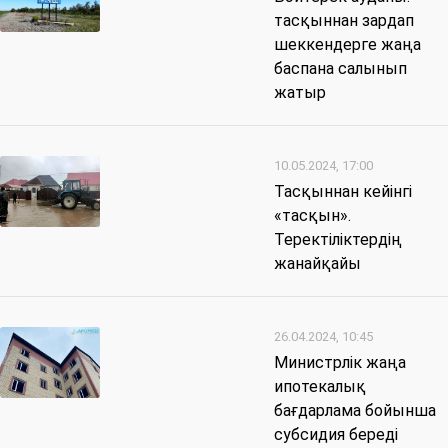
тасқыннан зардап
шеккендерге жаңа
баспана салынып
жатыр
10.05.2024, 17:00
Тасқыннан кейінгі
«тасқын».
Теректіліктердің
жанайқайы
26.04.2024, 10:45
Министрлік жаңа
ипотекалық
бағдарлама бойынша
субсидия береді