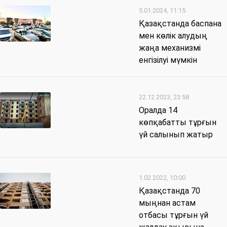
5.01.2024, 11:15
Қазақстанда баспана
мен көлік алудың
жаңа механизмі
енгізілуі мүмкін
22.12.2023, 23:58
Оралда 14
көпқабатты тұрғын
үй салынып жатыр
1.02.2022, 10:00
Қазақстанда 70
мыңнан астам
отбасы тұрғын үй