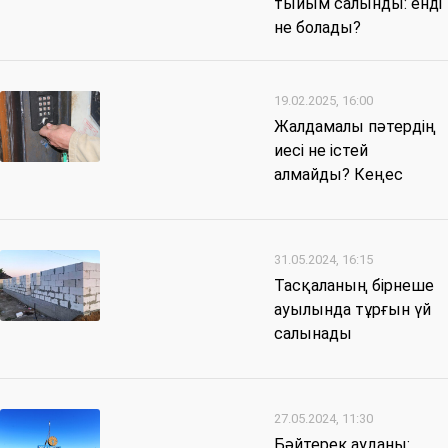
тыйым салынды: енді
не болады?
19.02.2025, 16:00
Жалдамалы пәтердің
иесі не істей
алмайды? Кеңес
31.05.2024, 16:15
Тасқаланың бірнеше
ауылында тұрғын үй
салынады
27.05.2024, 11:30
Бәйтерек ауданы: