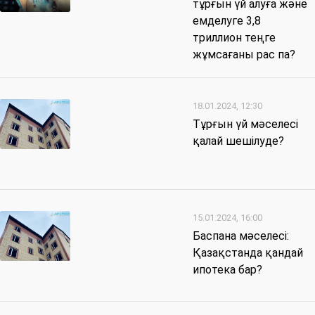
тұрғын үй алуға және
емделуге 3,8
триллион теңге
жұмсағаны рас па?
18.01.2024, 12:30
Тұрғын үй мәселесі
қалай шешілуде?
15.01.2024, 16:00
Баспана мәселесі:
Қазақстанда қандай
ипотека бар?