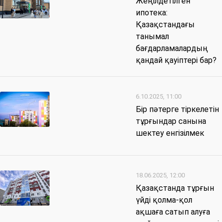
Жеңілдетілген
ипотека:
Қазақстандағы
танымал
бағдарламалардың
қандай қауіптері бар?
6.10.2025, 11:00
Бір пәтерге тіркелетін
тұрғындар санына
шектеу енгізілмек
18.06.2025, 12:00
Қазақстанда тұрғын
үйді қолма-қол
ақшаға сатып алуға