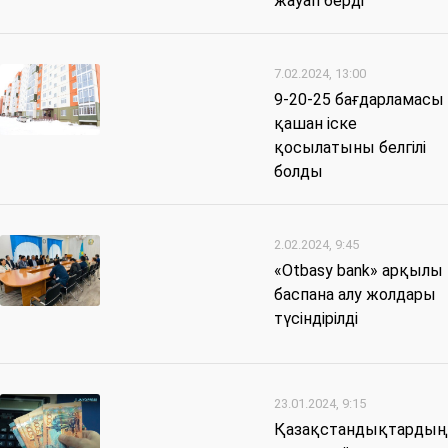
жауап берді
7.02.2024, 13:00
9-20-25 бағдарламасы
қашан іске
қосылатыны белгілі
болды
2.02.2024, 9:45
«Otbasy bank» арқылы
баспана алу жолдары
түсіндірілді
23.01.2024, 9:15
Қазақстандықтардың