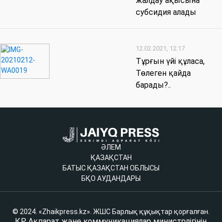
жалдау ақысына
субсидия алады
12.02.2021, 12:17
Тұрғын үйі құласа,
Төлеген қайда
барады?..
ӘЛЕМ
ҚАЗАҚСТАН
БАТЫС ҚАЗАҚСТАН ОБЛЫСЫ
БҚО АУДАНДАРЫ
© 2024. «Zhaikpress.kz». ЖШС Барлық құқықтар қорғалған.
ҚР Ақпарат және коммуникациялар министрлігінің