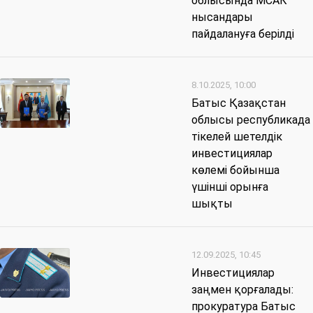
облысында МСАК
нысандары
пайдалануға берілді
8.10.2025, 10:00
Батыс Қазақстан
облысы республикада
тікелей шетелдік
инвестициялар
көлемі бойынша
үшінші орынға
шықты
12.09.2025, 10:45
Инвестициялар
заңмен қорғалады:
прокуратура Батыс