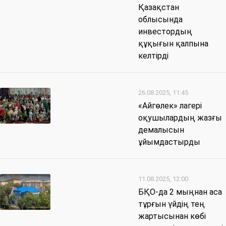
Қазақстан
облысында
инвестордың
құқығын қалпына
келтірді
26.08.2025, 11:45
«Айгөлек» лагері
оқушылардың жазғы
демалысын
ұйымдастырды
11.08.2025, 12:00
БҚО-да 2 мыңнан аса
тұрғын үйдің тең
жартысынан көбі