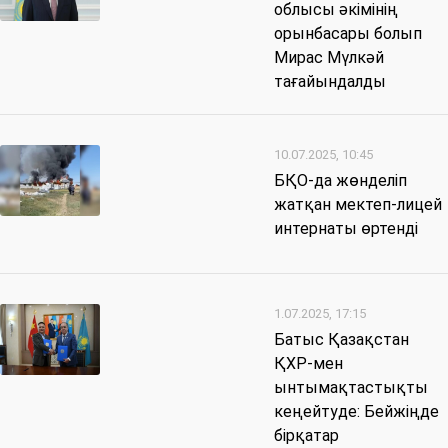
облысы әкімінің
орынбасары болып
Мирас Мүлкәй
тағайындалды
10.07.2025, 10:45
БҚО-да жөнделіп
жатқан мектеп-лицей
интернаты өртенді
1.07.2025, 17:15
Батыс Қазақстан
ҚХР-мен
ынтымақтастықты
кеңейтуде: Бейжіңде
бірқатар