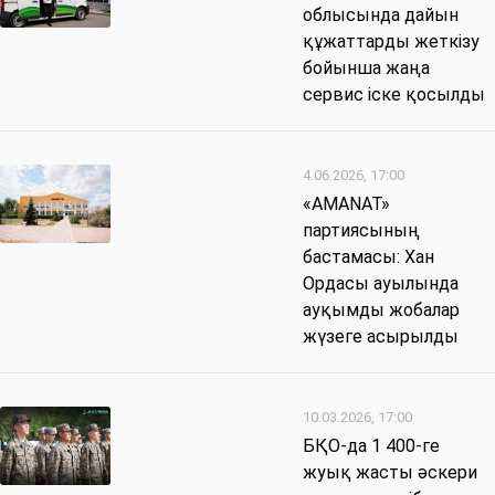
облысында дайын
құжаттарды жеткізу
бойынша жаңа
сервис іске қосылды
4.06.2026, 17:00
«AMANAT»
партиясының
бастамасы: Хан
Ордасы ауылында
ауқымды жобалар
жүзеге асырылды
10.03.2026, 17:00
БҚО-да 1 400-ге
жуық жасты әскери