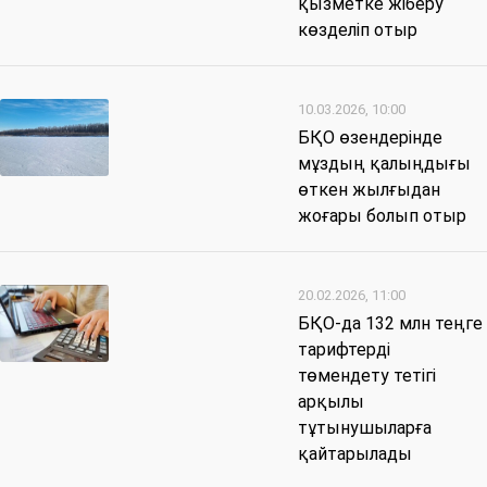
қызметке жіберу
көзделіп отыр
10.03.2026, 10:00
БҚО өзендерінде
мұздың қалыңдығы
өткен жылғыдан
жоғары болып отыр
20.02.2026, 11:00
БҚО-да 132 млн теңге
тарифтерді
төмендету тетігі
арқылы
тұтынушыларға
қайтарылады