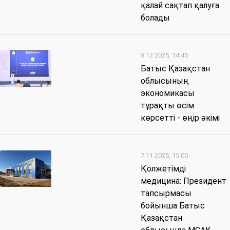
қалай сақтап қалуға
болады
8.12.2025, 14:45
Батыс Қазақстан
облысының
экономикасы
тұрақты өсім
көрсетті - өңір әкімі
7.11.2025, 15:00
Қолжетімді
медицина: Президент
тапсырмасы
бойынша Батыс
Қазақстан