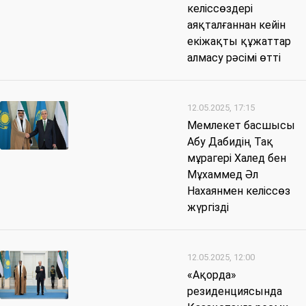
келіссөздері
аяқталғаннан кейін
екіжақты құжаттар
алмасу рәсімі өтті
12.05.2025, 17:15
Мемлекет басшысы
Абу Дабидің Тақ
мұрагері Халед бен
Мұхаммед Әл
Нахаянмен келіссөз
жүргізді
12.05.2025, 12:00
«Ақорда»
резиденциясында