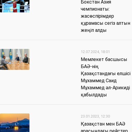
Бокстан Азия
чемпионаты:
жасөспірімдер
құрамасы сегіз алтын
жеңіп алды
12.07.2024, 18:01
Мемлекет басшысы
БАӘ-нің
Қазақстандағы елшісі
Мұхаммед Саид
Мұхаммед әл-Арикиді
қабылдады
23.01.2023, 12:30
Қазақстан мен БАӘ
арасындағы рейстер