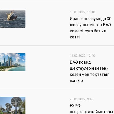
18.03.2022, 11:10
Иран жағалауында 30
жолаушы мінген БАӘ
кемесі суға батып
кетті
11.02.2022, 12:40
БАӘ ковид
шектеулерін кезең-
кезеңмен тоқтатып
жатыр
28.01.2022, 9:40
EXPO-
ның таңғажайыптары