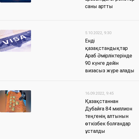
саны артты
5.10.2022, 9:30
Енді
қазақстандықтар
Араб Әмірліктерінде
90 күнге дейін
визасыз жүре алады
16.09.2022, 9:45
Қазақстаннан
Дубайға 84 миллион
теңгенің алтынын
өткізбек болғандар
ұсталды