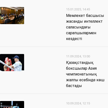
15.01.2025, 14:45
Мемлекет басшысы
жасанды интеллект
саласындағы
сарапшылармен
кездесті
11.09.2024, 13:00
Қазақстандық
боксшылар Азия
чемпионатының
жалпы есебінде көш
бастады
10.09.2024, 12:15