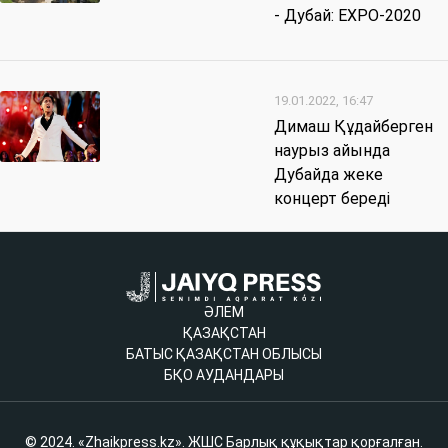
- Дубай: EXPO-2020
19.01.2022, 16:47
Димаш Құдайберген
наурыз айында
Дубайда жеке
концерт береді
ӘЛЕМ
ҚАЗАҚСТАН
БАТЫС ҚАЗАҚСТАН ОБЛЫСЫ
БҚО АУДАНДАРЫ
© 2024. «Zhaikpress.kz». ЖШС Барлық құқықтар қорғалған.