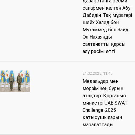
Қазақстанға ресми
сапармен келген Абу
Дабидің Тақ мұрагері
шейх Халед бен
Мұхаммед бен Заид
Әл Нахаянды
салтанатты қарсы
алу рәсімі өтті
21.02.2025, 11:45
Медальдар мен
мерзімінен бұрын
атақтар: Қорғаныс
министрі UAE SWAT
Challenge-2025
қатысушыларын
марапаттады