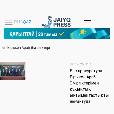
Тег: Біріккен Араб Әмірліктері
8.07.2026, 11:15
Бас прокуратура
Біріккен Араб
Әмірліктерімен
құқықтық
ынтымақтастықты
нығайтуда