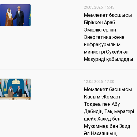
29.05.2025, 15:45
Мемлекет басшысы
Біріккен Араб
Әмірліктерінің
Энергетика және
инфрақұрылым
министрі Сухейл әл-
Мазуриді қабылдады
12.05.2025, 17:30
Мемлекет басшысы
Қасым-Жомарт
Тоқаев пен Абу
Дабидің Тақ мұрагері
шейх Халед бен
Мұхаммед бен Заид
Әл Нахаянның