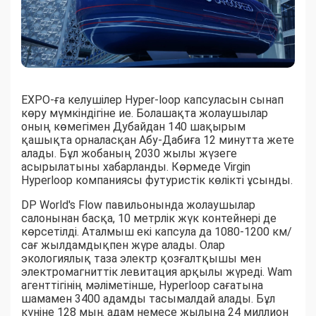
EXPO-ға келушілер Hyper-loop капсуласын сынап
көру мүмкіндігіне ие. Болашақта жолаушылар
оның көмегімен Дубайдан 140 шақырым
қашықта орналасқан Абу-Дабиға 12 минутта жете
алады. Бұл жобаның 2030 жылы жүзеге
асырылатыны хабарланды. Көрмеде Virgin
Hyperloop компаниясы футуристік көлікті ұсынды.
DP World's Flow павильонында жолаушылар
салонынан басқа, 10 метрлік жүк контейнері де
көрсетілді. Аталмыш екі капсула да 1080-1200 км/
сағ жылдамдықпен жүре алады. Олар
экологиялық таза электр қозғалтқышы мен
электромагниттік левитация арқылы жүреді. Wam
агенттігінің мәліметінше, Hyperloop сағатына
шамамен 3400 адамды тасымалдай алады. Бұл
күніне 128 мың адам немесе жылына 24 миллион