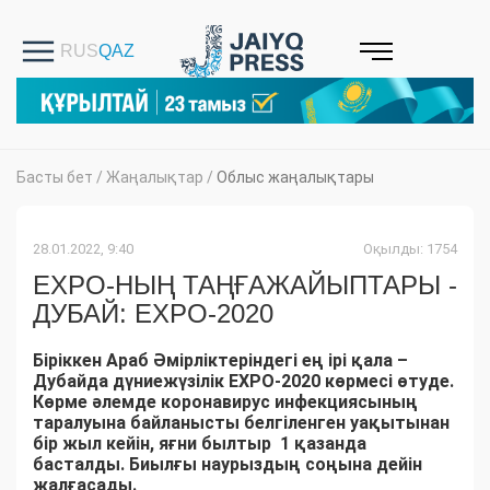
Басты бет
/
Жаңалықтар
/
Облыс жаңалықтары
28.01.2022, 9:40
Оқылды: 1754
EXPO-НЫҢ ТАҢҒАЖАЙЫПТАРЫ -
ДУБАЙ: EXPO-2020
Біріккен Араб Әмірліктеріндегі ең ірі қала –
Дубайда дүниежүзілік EXPO-2020 көрмесі өтуде.
Көрме әлемде коронавирус инфекциясының
таралуына байланысты белгіленген уақытынан
бір жыл кейін, яғни былтыр 1 қазанда
басталды. Биылғы наурыздың соңына дейін
жалғасады.