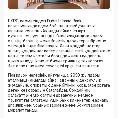
EXPO көрмесіндегі Dubai Islamic Bank
павильонында адам бойының тікбұрышты
пішініне келетін «Ақылды айна» смарт
құрылғысы ұсынылды. Оған жақындаған адам
өзі-нің барлық жеке банктік деректерін бірнеше
секунд ішінде біле алады. Яғни қандай шоттар
ашып, қандай несиелер алғанын, тіпті қандай және
неше төлем картасы бары да «мен-мұндалап»
шыға келеді. Клиент биометриялық технология –
бет әлпеті немесе саусақ ізі арқылы танылады.
Павильон иелерінің айтуынша, 2050 жылдары
аталмыш «ақылды айна» адамның денсаулық
жағдайын, спорттық дене бітімін, қоршаған ортаға
деген көзқарасын бағалайды. Сондай-ақ
салауатты өмір салтын ұстанғаны немесе
табиғатты аялағаны үшін банк клиенттерін арнайы
ұпайлармен, ұсыныстармен және бонустармен
марапаттайды.