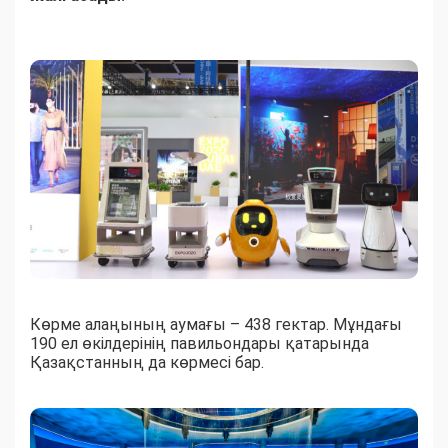
Көрме алаңының аумағы – 438 гектар. Мұндағы
190 ел өкілдерінің павильондары қатарында
Қазақстанның да көрмесі бар.