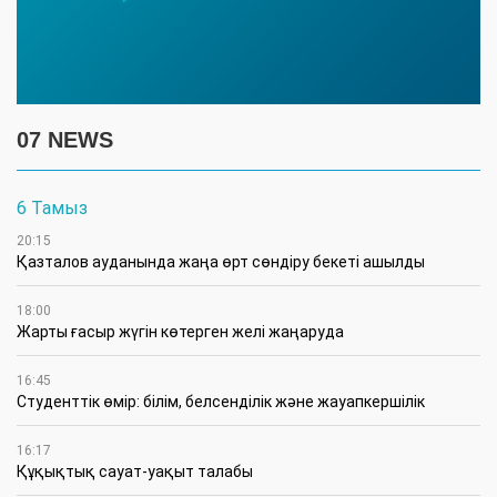
07 NEWS
6 Тамыз
20:15
Қазталов ауданында жаңа өрт сөндіру бекеті ашылды
18:00
Жарты ғасыр жүгін көтерген желі жаңаруда
16:45
Студенттік өмір: білім, белсенділік және жауапкершілік
16:17
Құқықтық сауат-уақыт талабы