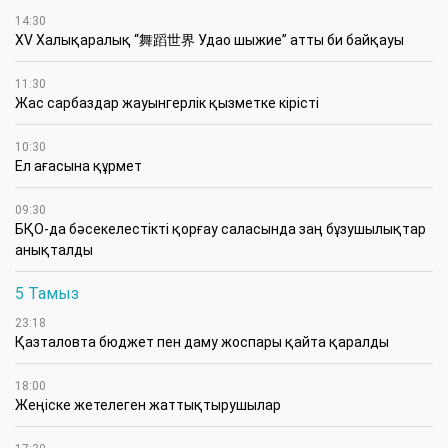
14:30
XV Халықаралық “舞蹈世界 Удао шыжие” атты би байқауы
11:30
Жас сарбаздар жауынгерлік қызметке кірісті
10:30
Ел ағасына құрмет
09:30
БҚО-да бәсекелестікті қорғау саласында заң бұзушылықтар
анықталды
5 Тамыз
23:18
Қазталовта бюджет пен даму жоспары қайта қаралды
18:00
Жеңіске жетелеген жаттықтырушылар