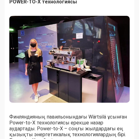
POWER-TO-X технологиясы
Финляндияның павильонындағы Wärtsilä ұсынған
Power-to-X технологиясы ерекше назар
аудартады. Power-to-X – соңғы жылдардағы ең
қызықты энергетикалық технологиялардың бірі.