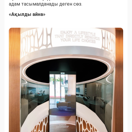
адам тасымалданады деген сөз.
«Ақылды айна»