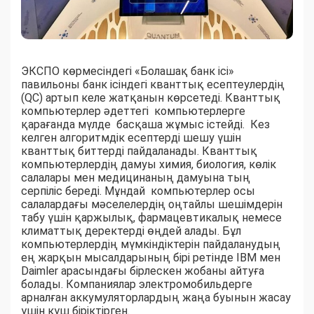
ЭКСПО көрмесіндегі «Болашақ банк ісі»
павильоны банк ісіндегі кванттық есептеулердің
(QC) артып келе жатқанын көрсетеді. Кванттық
компьютерлер әдеттегі компьютерлерге
қарағанда мүлде басқаша жұмыс істейді. Кез
келген алгоритмдік есептерді шешу үшін
кванттық биттерді пайдаланады. Кванттық
компьютерлердің дамуы химия, биология, көлік
салалары мен медицинаның дамуына тың
серпіліс береді. Мұндай компьютерлер осы
салалардағы мәселелердің оңтайлы шешімдерін
табу үшін қаржылық, фармацевтикалық немесе
климаттық деректерді өңдей алады. Бұл
компьютерлердің мүмкіндіктерін пайдаланудың
ең жарқын мысалдарының бірі ретінде IBM мен
Daimler арасындағы бірлескен жобаны айтуға
болады. Компаниялар электромобильдерге
арналған аккумуляторлардың жаңа буынын жасау
үшін күш біріктірген.