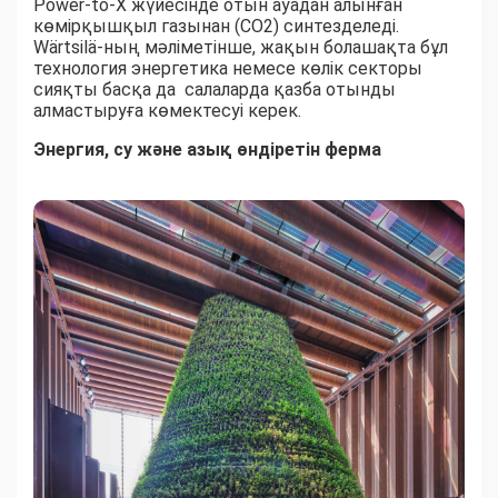
Power-to-X жүйесінде отын ауадан алынған
көмірқышқыл газынан (СО2) синтезделеді.
Wärtsilä-ның мәліметінше, жақын болашақта бұл
технология энергетика немесе көлік секторы
сияқты басқа да салаларда қазба отынды
алмастыруға көмектесуі керек.
Энергия, су және азық өндіретін ферма