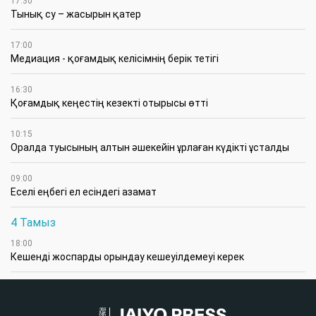
17:30
Тынық су – жасырын қатер
17:00
Медиация - қоғамдық келісімнің берік тетігі
16:30
Қоғамдық кеңестің кезекті отырысы өтті
10:15
Оралда туысының алтын әшекейін ұрлаған күдікті ұсталды
09:00
Еселі еңбегі ел есіндегі азамат
4 Тамыз
18:00
Кешенді жоспарды орындау кешеуілдемеуі керек