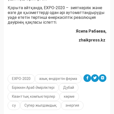
Қорыта айтқанда, EXPO-2020 – зияткерлік және
өзге де қызметтерді одан әрі аутоматтандыруды
уәде ететін төртінші өнеркәсіптік революция
дәуірінің қақпасы іспетті.
Ясипа Рабаева,
zhaikpress.kz
EXPO-2020
азық өндіретін ферма
Біріккен Араб Әмірліктері
Дубай
Кванттық компьютерлер
көрме
су
Супер жылдамдық
энергия