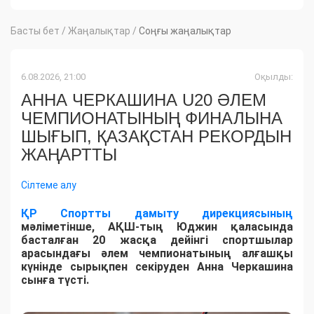
Басты бет
/
Жаңалықтар
/
Соңғы жаңалықтар
6.08.2026, 21:00
Оқылды:
АННА ЧЕРКАШИНА U20 ӘЛЕМ
ЧЕМПИОНАТЫНЫҢ ФИНАЛЫНА
ШЫҒЫП, ҚАЗАҚСТАН РЕКОРДЫН
ЖАҢАРТТЫ
Сілтеме алу
ҚР Спортты дамыту дирекциясының
мәліметінше, АҚШ-тың Юджин қаласында
басталған 20 жасқа дейінгі спортшылар
арасындағы әлем чемпионатының алғашқы
күнінде сырықпен секіруден Анна Черкашина
сынға түсті.