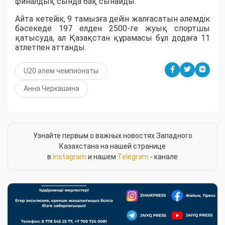
финалдық сында бақ сынайды.
Айта кетейік, 9 тамызға дейін жалғасатын әлемдік
бәсекеде 197 елден 2500-ге жуық спортшы
қатысуда, ал Қазақстан құрамасы бұл додаға 11
атлетпен аттанды.
U20 әлем чемпионаты
Анна Черкашина
Узнайте первым о важных новостях Западного
Казахстана на нашей странице
в
Instagram
и нашем
Telegram
- канале