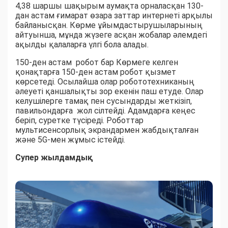
4,38 шаршы шақырым аумақта орналасқан 130-
дан астам ғимарат өзара заттар интернеті арқылы
байланысқан. Көрме ұйымдастырушыларының
айтуынша, мұнда жүзеге асқан жобалар әлемдегі
ақылды қалаларға үлгі бола алады.
150-ден астам робот бар Көрмеге келген
қонақтарға 150-ден астам робот қызмет
көрсетеді. Осылайша олар робототехниканың
әлеуеті қаншалықты зор екенін паш етуде. Олар
келушілерге тамақ пен сусындарды жеткізіп,
павильондарға жол сілтейді. Адамдарға кеңес
беріп, суретке түсіреді. Роботтар
мультисенсорлық экрандармен жабдықталған
және 5G-мен жұмыс істейді.
Супер жылдамдық