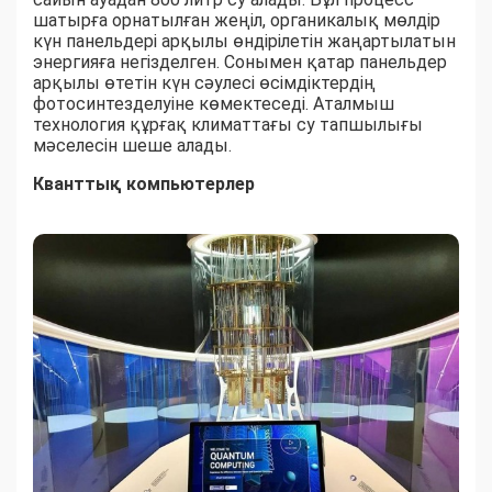
шатырға орнатылған жеңіл, органикалық мөлдір
күн панельдері арқылы өндірілетін жаңартылатын
энергияға негізделген. Сонымен қатар панельдер
арқылы өтетін күн сәулесі өсімдіктердің
фотосинтезделуіне көмектеседі. Аталмыш
технология құрғақ климаттағы су тапшылығы
мәселесін шеше алады.
Кванттық компьютерлер