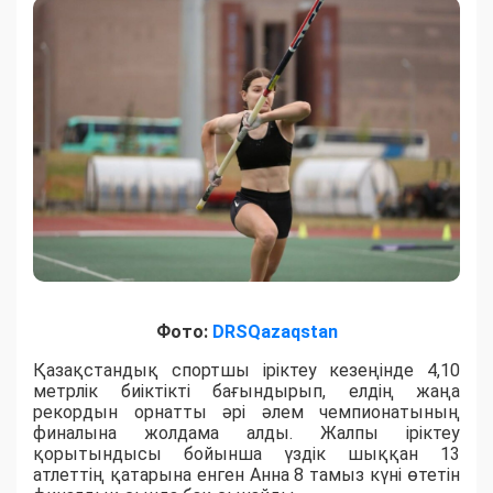
Фото:
DRSQazaqstan
Қазақстандық спортшы іріктеу кезеңінде 4,10
метрлік биіктікті бағындырып, елдің жаңа
рекордын орнатты әрі әлем чемпионатының
финалына жолдама алды. Жалпы іріктеу
қорытындысы бойынша үздік шыққан 13
атлеттің қатарына енген Анна 8 тамыз күні өтетін