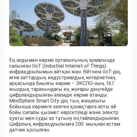
Ең алдымен көрме орталығының аумағында
салынған IIoT (Industrial Internet of Things)
инфрақұрылымын айтқан жөн. Өйткені IІoT-дің,
яғни заттардың индустриалдық интернетінің
арқасында биылғы көрме – ЭКСПО-ның 167
жылдық тарихындағы ең жоғары деңгейде
цифрландырылған әлемдік көрме атанды.
MindSphere Smart City-дің тың жаңалығы
бойынша көрмеге келген қонақтарға алты ай
бойы сапалы қызмет көрсетіледі және электр
қуаты мен суды аз тұтыну оңтайландырылған.
Цифрлық инфрақұрылымға 200 мыңнан астам
датчик қосылған.