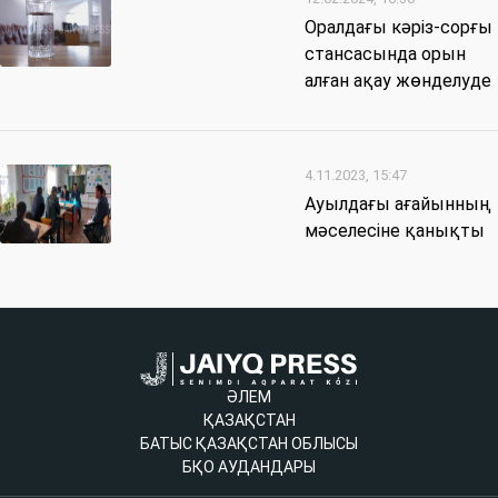
Оралдағы кәріз-сорғы
стансасында орын
алған ақау жөнделуде
4.11.2023, 15:47
Ауылдағы ағайынның
мәселесіне қанықты
ӘЛЕМ
ҚАЗАҚСТАН
БАТЫС ҚАЗАҚСТАН ОБЛЫСЫ
БҚО АУДАНДАРЫ