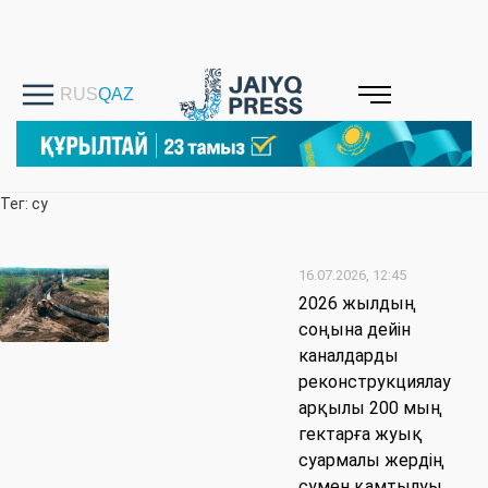
Тег: су
16.07.2026, 12:45
2026 жылдың
соңына дейін
каналдарды
реконструкциялау
арқылы 200 мың
гектарға жуық
суармалы жердің
сумен қамтылуы