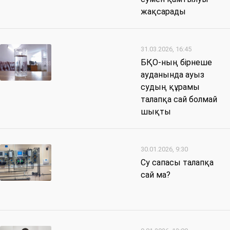
жақсарады
31.03.2026, 16:45
БҚО-ның бірнеше
ауданында ауыз
судың құрамы
талапқа сай болмай
шықты
30.01.2026, 9:30
Су сапасы талапқа
сай ма?