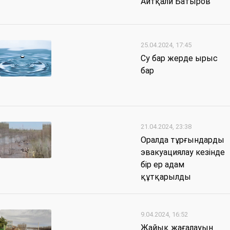
Айтқали Батыров
25.04.2024, 17:45
Су бар жерде ырыс
бар
21.04.2024, 23:38
Оралда тұрғындарды
эвакуациялау кезінде
бір ер адам
құтқарылды
9.04.2024, 16:52
Жайық жағалауын