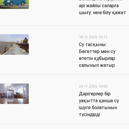
әрі жайлы сапарға
шығу: нені білу қажет
18.12.2024, 16:13
Су тасқыны:
Бөгеттер мен су
өтетін құбырлар
салынып жатыр
24.11.2024, 18:00
Дәрігерлер бір
уақытта қанша су
ішуге болатынын
түсіндірді