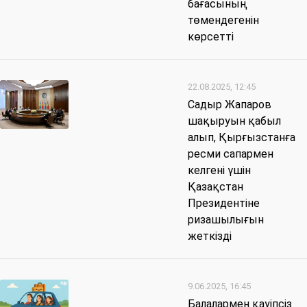
бағасының
төмендегенін
көрсетті
22.08.2025, 12:45
Садыр Жапаров
шақыруын қабыл
алып, Қырғызстанға
ресми сапармен
келгені үшін
Қазақстан
Президентіне
ризашылығын
жеткізді
9.06.2025, 16:45
Балалармен қауіпсіз