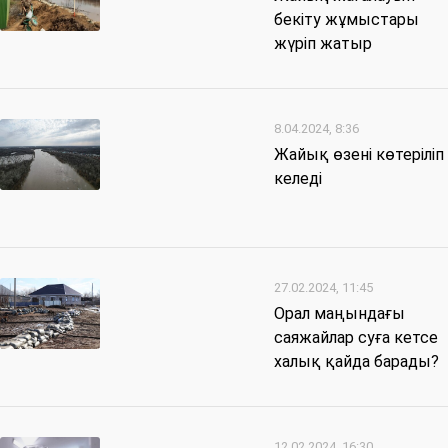
бекіту жұмыстары
жүріп жатыр
8.04.2024, 8:36
Жайық өзені көтеріліп
келеді
27.02.2024, 11:45
Орал маңындағы
саяжайлар суға кетсе
халық қайда барады?
12.02.2024, 16:30