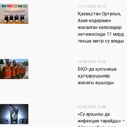
11.11.2024, 10:15
Қазақстан Орталық
Азия елдерімен
жасалған келісімдер
нәтижесінде 11 млрд
текше метр су алады
15.08.2024, 14:36
БҚО-да қосымша
құтқарушылар
жасағы ашылды
21.06.2024, 12:46
«Су арқылы да
инфекция тарайды» –