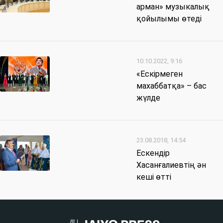
арман» музыкалық
қойылымы өтеді
10.10.2022, 9:16
«Ескірмеген
махаббатқа» – бас
жүлде
23.08.2018, 14:54
Ескендір
Хасанғалиевтің ән
кеші өтті