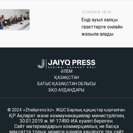
12.04.2018, 18:19
Енді ауыл халқы
газеттерге онлайн
жазыла алады
ӘЛЕМ
ҚАЗАҚСТАН
БАТЫС ҚАЗАҚСТАН ОБЛЫСЫ
БҚО АУДАНДАРЫ
© 2024. «Zhaikpress.kz». ЖШС Барлық құқықтар қорғалған.
ҚР Ақпарат және коммуникациялар министрлігінің
30.01.2019 ж. № 17490-ИА куәлігі берілген.
Сайт материалдарын коммерциялық не басқа
мақсатта толық немесе ішінара көшіруге тек сайт