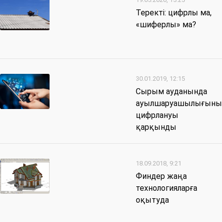
Теректі: цифрлы ма,
«шиферлы» ма?
30.01.2019, 12:15
Сырым ауданында
ауылшаруашылығын
цифрлануы
қарқынды
18.09.2018, 9:21
Финдер жаңа
технологияларға
оқытуда