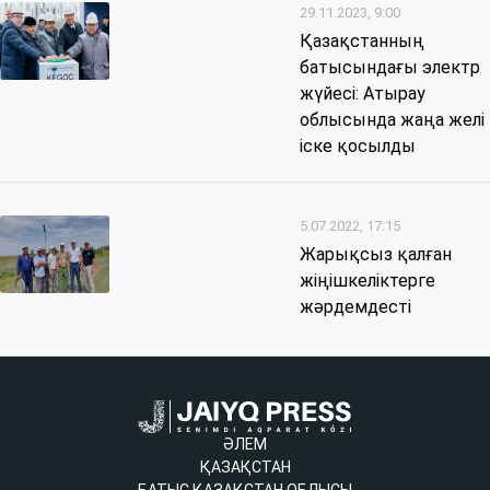
29.11.2023, 9:00
Қазақстанның
батысындағы электр
жүйесі: Атырау
облысында жаңа желі
іске қосылды
5.07.2022, 17:15
Жарықсыз қалған
жіңішкеліктерге
жәрдемдесті
ӘЛЕМ
ҚАЗАҚСТАН