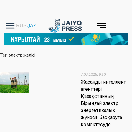
Тег: электр желісі
7.07.2026, 9:30
Жасанды интеллект
агенттері
Қазақстанның
Бірыңғай электр
энергетикалық
жүйесін басқаруға
көмектесуде