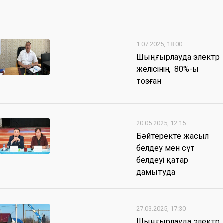
1.07.2025, 18:00
Шыңғырлауда электр
желісінің 80%-ы
тозған
20.05.2025, 12:15
Бәйтеректе жасыл
белдеу мен сүт
белдеуі қатар
дамытуда
27.03.2025, 17:30
Шыңғырлауда электр