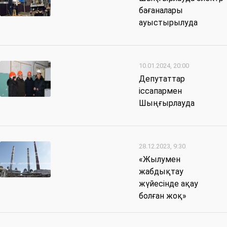
бағаналары
ауыстырылуда
10.01.2024, 20:00
Депутаттар
іссапармен
Шыңғырлауда
28.12.2023, 9:30
«Жылумен
жабдықтау
жүйесінде ақау
болған жоқ»