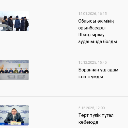
15.01.2026, 16:15
Облысы әкімінің
орынбасары
Шыңғырлау
ауданында болды
15.12.2025, 15:45
Бораннан үш адам
көз жұмды
5.12.2025, 12:00
Төрт түлік түгел
көбеюде