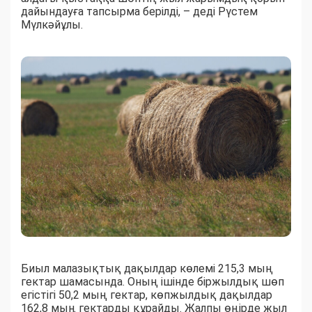
дайындауға тапсырма берілді, – деді Рүстем
Мүлкәйұлы.
Биыл малазықтық дақылдар көлемі 215,3 мың
гектар шамасында. Оның ішінде біржылдық шөп
егістігі 50,2 мың гектар, көпжылдық дақылдар
162,8 мың гектарды құрайды. Жалпы өңірде жыл