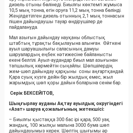
дизель отыны бөлінеді. Биылғы көктемгі жұмыса
10,5 мың тонна, егін оруға 11,2 мың тонна бөлінді.
Жеңілдетілген дизель отынның 2,1 мың тоннасын
пішен дайындаушы тауар өндірушілер де
пайдалануда.
Мал азығын дайындау науқаны облыстық
штабтың тұрақты бақылауына алынған. Өйткені
ауыл шаруашылығы саласының дамуы
шаруалардың еңбек нәтижесіне байланысты
екені белгілі. Ауыл-аудандар биыл мал азығынан
тапшылық көрмейтін сыңайлы. Шөпшілердің
жем-шөп дайындау қарқыны соны аңғартқандай.
Қара суық күзге дейін бір жылдық емес, жыл
жарымдық шөп қоры дайын боларына сенім бар.
Серік БЕКСЕЙІТОВ,
Шыңғырлау ауданы Ақтау ауылдық округіндегі
«Азат» шаруа қожалығының жетекшісі:
– Биылғы қыстаққа 300 бас ірі қара, 500 уақ
жандық, 100 жылқы малына 3000 бума шөп
дайындауымыз керек. Шөптің шығымы әр