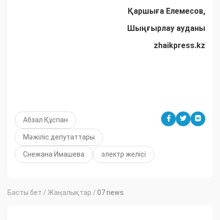
Қаршыға Елемесов,
Шыңғырлау ауданы
zhaikpress.kz
Абзал Құспан
Мәжіліс депутаттары
Снежана Имашева
электр желісі
Басты бет
/
Жаңалықтар
/
07 news