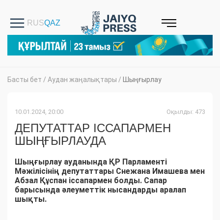
Басты бет
/
Аудан жаңалықтары
/
Шыңғырлау
10.01.2024, 20:00
Оқылды: 473
ДЕПУТАТТАР ІССАПАРМЕН
ШЫҢҒЫРЛАУДА
Шыңғырлау ауданында ҚР Пaрламенті
Мәжілісінің депутаттары Снежана Имашева мен
Абзал Құспан іссапармен болды. Сапар
барысында әлеуметтік нысандарды аралап
шықты.