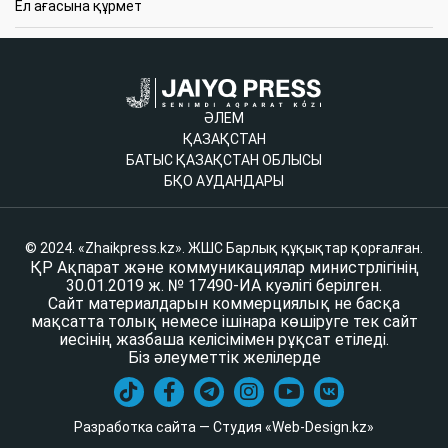
Ел ағасына құрмет
ӘЛЕМ
ҚАЗАҚСТАН
БАТЫС ҚАЗАҚСТАН ОБЛЫСЫ
БҚО АУДАНДАРЫ
© 2024. «Zhaikpress.kz». ЖШС Барлық құқықтар қорғалған.
ҚР Ақпарат және коммуникациялар министрлігінің
30.01.2019 ж. № 17490-ИА куәлігі берілген.
Сайт материалдарын коммерциялық не басқа
мақсатта толық немесе ішінара көшіруге тек сайт
иесінің жазбаша келісімімен рұқсат етіледі.
Біз әлеуметтік желілерде
Разработка сайта — Студия «Web-Design.kz»