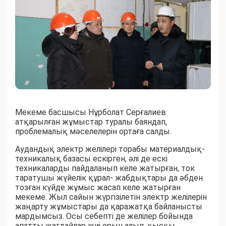
Мекеме басшысы Нұрболат Серғалиев
атқарылған жұмыстар туралы баяндап,
проблемалық мәселелерін ортаға салды.
Аудандық электр желілері торабы материалдық-
техникалық базасы ескірген, әлі де ескі
техникаларды пайдаланып келе жатырған, ток
таратушы жүйелік құрал- жабдықтары да әбден
тозған күйде жұмыс жасап келе жатырған
мекеме. Жыл сайын жүргізілетін электр желілерін
жаңарту жұмыстары да қаражатқа байланысты
мардымсыз. Осы себепті де желілер бойында
апатты жағдайлар жиі орын алып, қысқы