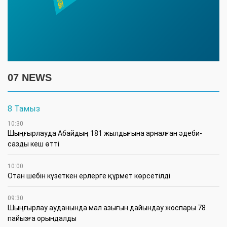
07 NEWS
8 Тамыз
10:30
Шыңғырлауда Абайдың 181 жылдығына арналған әдеби-
сазды кеш өтті
10:00
Отан шебін күзеткен ерлерге құрмет көрсетілді
09:30
​Шыңғырлау ауданында мал азығын дайындау жоспары 78
пайызға орындалды