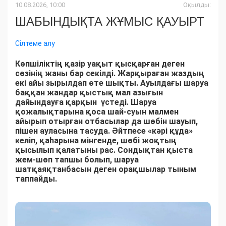
10.08.2026, 10:00
Оқылды:
ШАБЫНДЫҚТА ЖҰМЫС ҚАУЫРТ
Сілтеме алу
Көпшіліктің қазір уақыт қысқарған деген
сөзінің жаны бар секілді. Жарқыраған жаздың
екі айы зырылдап өте шықты. Ауылдағы шаруа
баққан жандар қыстық мал азығын
дайындауға қарқын үстеді. Шаруа
қожалықтарына қоса шай-суын малмен
айырып отырған отбасылар да шөбін шауып,
пішен ауласына тасуда. Әйтпесе «кәрі құда»
келіп, қаһарына мінгенде, шөбі жоқтың
қысылып қалатыны рас. Сондықтан қыста
жем-шөп тапшы болып, шаруа
шатқаяқтанбасын деген орақшылар тыным
таппайды.