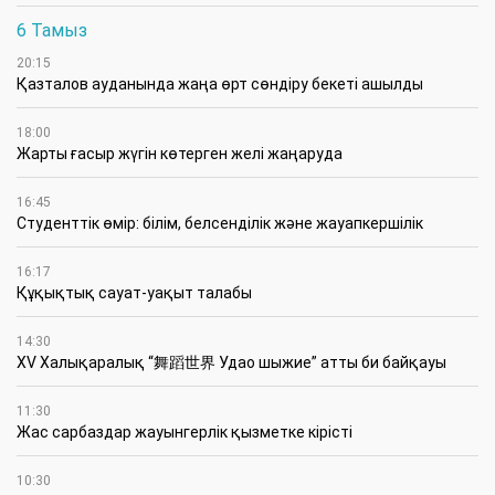
6 Тамыз
20:15
Қазталов ауданында жаңа өрт сөндіру бекеті ашылды
18:00
Жарты ғасыр жүгін көтерген желі жаңаруда
16:45
Студенттік өмір: білім, белсенділік және жауапкершілік
16:17
Құқықтық сауат-уақыт талабы
14:30
XV Халықаралық “舞蹈世界 Удао шыжие” атты би байқауы
11:30
Жас сарбаздар жауынгерлік қызметке кірісті
10:30