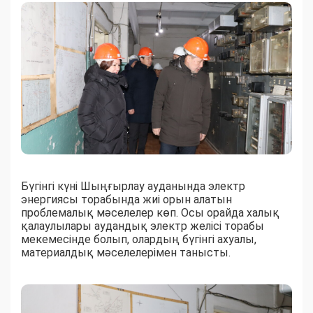
Бүгінгі күні Шыңғырлау ауданында электр
энергиясы торабында жиі орын алатын
проблемалық мәселелер көп. Осы орайда халық
қалаулылары аудандық электр желісі торабы
мекемесінде болып, олардың бүгінгі ахуалы,
материалдық мәселелерімен танысты.