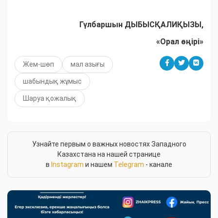
Гүлбаршын ДЫБЫСҚАЛИҚЫЗЫ,
«Орал өңірі»
Жем-шөп
мал азығы
шабындық жұмыс
Шаруа қожалық
Узнайте первым о важных новостях Западного
Казахстана на нашей странице
в
Instagram
и нашем
Telegram
- канале