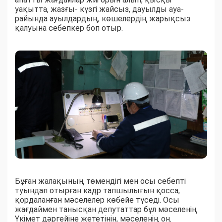
уақытта, жазғы- күзгі жайсыз, дауылды ауа-
райында ауылдардың, көшелердің жарықсыз
қалуына себепкер боп отыр.
Бұған жалақының төмендігі мен осы себепті
туындап отырған кадр тапшылығын қосса,
қордаланған мәселелер көбейе түседі. Осы
жағдаймен танысқан депутаттар бұл мәселенің
Үкімет дәргейіне жететінін, мәселенің оң