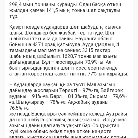
298,4 мың тоннаны құрайды. Одан басқа өткен
жылдан қалған 141,5 мың тонна шөп сақтаулы
тұр.
Қазіргі кезде аудандарда шөп шабудың қызған
шағы. Шөпшілер бел жазбай, тер төгуде. Шөп
шабатын техника да сайлы. Науқанға облыс
бойынша 4371 орақ қатысуда. Аудандардың 4
тамыздағы мәліметіне сәйкес 3315 гектар
шабындық шабылып, 1628,7 тонна мал азығы
дайындалды. Бұл – жоспардың 70,9%-ы. Ал
былтырғыдан қалған шөпті қоса есептегенде
аталған көрсеткіш қажеттіліктің 77%-ын құрайды.
– Аудандарда науқан қыза түсті. Мал азығын
дайындау жоспарын Теректі – 97%-ға, Бәйтерек
ауданы – 91%-ға, Бөрлі – 81,3%-ға, Сырым – 79,6%-
ға, Шыңғырлау – 78%-ға, Ақжайық ауданы –
76,5%-ға
жеткізді. Басқалары сәл кейіндеу келеді. Ауа райы
да шөп шабуға қолайлы, ашық-жарық. Әлі де мал
азығын дайындап алуға уақыт бар. Сондықтан
күні кеше облыс әкімдігінде өткен кеңесте
алдағы қыстаққа шөптің жыл жарымдық қорын