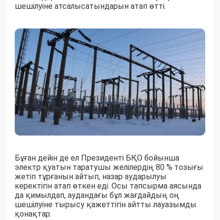
шешілуіне атсалысатындарын атап өтті.
Бұған дейін де ел Президенті БҚО бойынша
электр қуатын таратушы желілердің 80 % тозығы
жетіп тұрғанын айтып, назар аударылуы
керектігін атап өткен еді. Осы тапсырма аясында
да қимылдап, аудандағы бұл жағдайдың оң
шешілуіне тырысу қажеттігін айтты лауазымды
қонақтар.