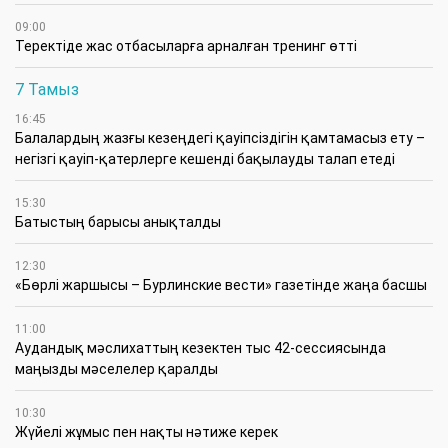
09:00
​Теректіде жас отбасыларға арналған тренинг өтті
7 Тамыз
16:45
Балалардың жазғы кезеңдегі қауіпсіздігін қамтамасыз ету –
негізгі қауіп-қатерлерге кешенді бақылауды талап етеді
15:30
Батыстың барысы анықталды
12:30
«Бөрлі жаршысы – Бурлинские вести» газетінде жаңа басшы
11:00
Аудандық мәслихаттың кезектен тыс 42-сессиясында
маңызды мәселелер қаралды
10:30
Жүйелі жұмыс пен нақты нәтиже керек