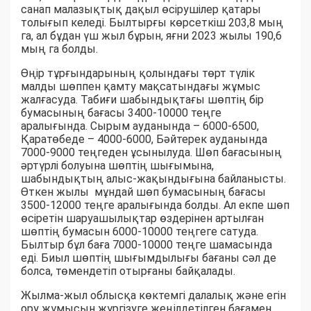
санап малазықтық дақыл өсірушілер қатары
толығып келеді. Былтырғы көрсеткіш 203,8 мың
га, ал бұдан үш жыл бұрын, яғни 2023 жылы 190,6
мың га болды.
Өңір тұрғындарының қолындағы төрт түлік
малды шөппен қамту мақсатындағы жұмыс
жалғасуда. Табиғи шабындықтағы шөптің бір
бумасының бағасы 3400-10000 теңге
аралығында. Сырым ауданында – 6000-6500,
Қаратөбеде – 4000-6000, Бәйтерек ауданында
7000-9000 теңгеден ұсынылуда. Шөп бағасының
әртүрлі болуына шөптің шығымына,
шабындықтың алыс-жақындығына байланысты.
Өткен жылы мұндай шөп бумасының бағасы
3500-12000 теңге аралығында болды. Ал екпе шөп
өсіретін шаруашылықтар өздерінен артылған
шөптің бумасын 6000-10000 теңгеге сатуда.
Былтыр бұл баға 7000-10000 теңге шамасында
еді. Биыл шөптің шығымдылығы бағаны сәл де
болса, төмендетіп отырғаны байқалады.
Жылма-жыл облысқа көктемгі далалық және егін
ору жұмысын жүргізуге жеңілдетілген бағамен