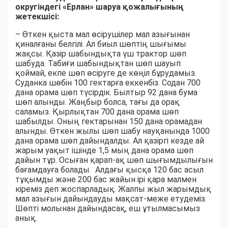
округіндегі «Ерлан» шаруа қожалығының
жетекшісі:
– Өткен қыста мал өсірушілер мал азығынан
қиналғаны белгілі. Ал биыл шөптің шығымы
жақсы. Қазір шабындықта үш трактор шөп
шабуда. Табиғи шабындықтан шөп шауып
қоймай, екпе шөп өсіруге де көңіл бұрудамыз.
Суданка шөбін 100 гектарға еккенбіз. Содан 700
дана орама шөп түсірдік. Былтыр 92 дана бума
шөп алынды. Жаңбыр болса, тағы да орақ
саламыз. Қырлықтан 700 дана орама шөп
шабылды. Оның гектарынан 150 дана орамадан
алынды. Өткен жылы шөп шабу науқанында 1000
дана орама шөп дайындалды. Ал қазіргі кезде ай
жарым уақыт ішінде 1,5 мың дана орама шөп
дайын тұр. Осыған қарап-ақ шөп шығымдылығын
бағамдауға болады. Алдағы қысқа 120 бас асыл
тұқымды және 200 бас жайын ірі қара малмен
кіреміз деп жоспарладық. Жалпы жыл жарымдық
мал азығын дайындауды мақсат-меже етудеміз.
Шөпті молынан дайындасақ, еш ұтылмасымыз
анық.