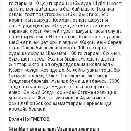
гектарына 10 центнерден шабылуда. Шүйгін шөпті
артығымен дайындауға бел байладық. Техника
сайлы, төрт тракторшы шабындықта еңбек
көрігін қыздыруда. Қазірдің өзінде шаруаны
еңсеру қарқынды. Жаздың аптап ыстығына
қарамай, қурап кетпей тұрып шауып, тасып алу да
оңай шаруа емес. Өткен жылы бірінші рет суданка
шөбін егіп, екі рет орып алдым. Жақсы өнім береді
екен. Содан биыл екінші мәрте 100 гектарға
суданка өсірдім. Шамамен 100 гектардан бір мың
бума шөп түседі. Жалпы біздің ауылдың шаруа
жігіттері екпе шөп егуді әлдеқашан қолға алды.
Қазіргі науқан кезінде де, былайғы уақытта да бір-
бірімізді қолдап, қажет болғанда көмегімізді
бұлдамай береміз. Ауылда бума шөп бағасы 3000
теңге шамасында. Бұдан жоғары көтерілген
емес. Он жыл болды осындай бағамен халыққа
ұсынылады. Жастар ұйымшыл. Ауылымыз
осындай еңбекқор азаматтардың арқасында
көркейе бермек.
Ерлан НЫҒМЕТОВ,
Жәнібек ауданының Ұзынкөл ауылдық