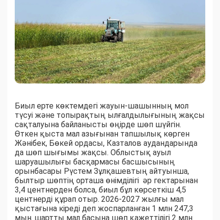
Биыл ерте көктемдегі жауын-шашынның мол
түсуі және топырақтың ылғалдылығының жақсы
сақталуына байланысты өңірде шөп шүйгін.
Өткен қыста мал азығынан тапшылық көрген
Жәнібек, Бөкей ордасы, Казталов аудандарында
да шөп шығымы жақсы. Облыстық ауыл
шаруашылығы басқармасы басшысының
орынбасары Рүстем Зұлқашевтың айтуынша,
былтыр шөптің орташа өнімділігі әр гектарынан
3,4 центнерден болса, биыл бұл көрсеткіш 4,5
центнерді құрап отыр. 2026-2027 жылғы мал
қыстағына кіреді деп жоспарланған 1 млн 247,3
мың шартты мал басына шөп қажеттілігі 2 млн