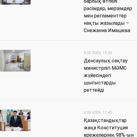
барлық өтпелі
рәсімдер, мерзімдер
мен регламенттер
нақты жазылады –
Снежанна Имашева
9.02.2026, 15:30
Денсаулық сақтау
министрлігі МӘМС
жүйесіндегі
шығыстарды
реттейді
3.02.2026, 17:45
Қазақстандықтар
жаңа Конституция
ережелерінің 98%-ын