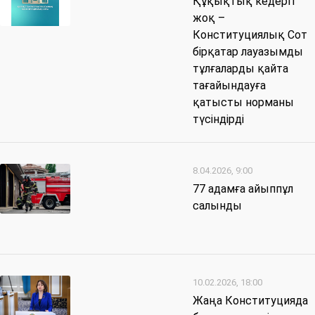
Құқықтық кедергі
жоқ –
Конституциялық Сот
бірқатар лауазымды
тұлғаларды қайта
тағайындауға
қатысты норманы
түсіндірді
8.04.2026, 9:00
77 адамға айыппұл
салынды
10.02.2026, 18:00
Жаңа Конституцияда