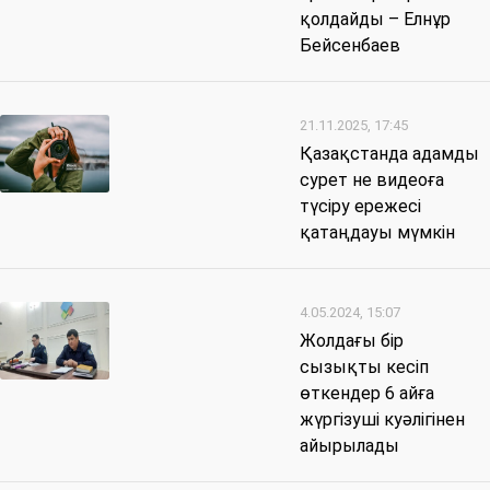
қолдайды – Елнұр
Бейсенбаев
21.11.2025, 17:45
Қазақстанда адамды
сурет не видеоға
түсіру ережесі
қатаңдауы мүмкін
4.05.2024, 15:07
Жолдағы бір
сызықты кесіп
өткендер 6 айға
жүргізуші куәлігінен
айырылады