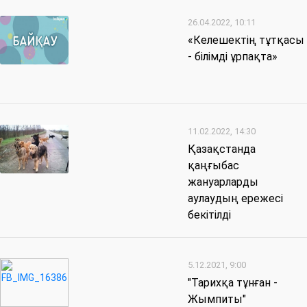
26.04.2022, 10:11
«Келешектің тұтқасы
- білімді ұрпақта»
11.02.2022, 14:30
Қазақстанда
қаңғыбас
жануарларды
аулаудың ережесі
бекітілді
5.12.2021, 9:00
"Тарихқа тұнған -
Жымпиты"