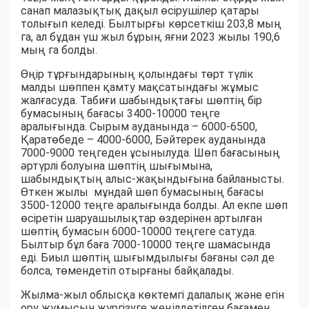
санап малазықтық дақыл өсірушілер қатары
толығып келеді. Былтырғы көрсеткіш 203,8 мың
га, ал бұдан үш жыл бұрын, яғни 2023 жылы 190,6
мың га болды.
Өңір тұрғындарының қолындағы төрт түлік
малды шөппен қамту мақсатындағы жұмыс
жалғасуда. Табиғи шабындықтағы шөптің бір
бумасының бағасы 3400-10000 теңге
аралығында. Сырым ауданында – 6000-6500,
Қаратөбеде – 4000-6000, Бәйтерек ауданында
7000-9000 теңгеден ұсынылуда. Шөп бағасының
әртүрлі болуына шөптің шығымына,
шабындықтың алыс-жақындығына байланысты.
Өткен жылы мұндай шөп бумасының бағасы
3500-12000 теңге аралығында болды. Ал екпе шөп
өсіретін шаруашылықтар өздерінен артылған
шөптің бумасын 6000-10000 теңгеге сатуда.
Былтыр бұл баға 7000-10000 теңге шамасында
еді. Биыл шөптің шығымдылығы бағаны сәл де
болса, төмендетіп отырғаны байқалады.
Жылма-жыл облысқа көктемгі далалық және егін
ору жұмысын жүргізуге жеңілдетілген бағамен