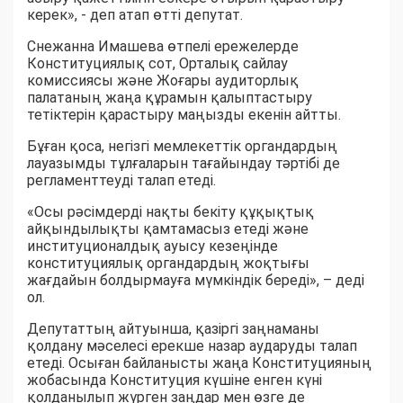
керек», - деп атап өтті депутат.
Снежанна Имашева өтпелі ережелерде
Конституциялық сот, Орталық сайлау
комиссиясы және Жоғары аудиторлық
палатаның жаңа құрамын қалыптастыру
тетіктерін қарастыру маңызды екенін айтты.
Бұған қоса, негізгі мемлекеттік органдардың
лауазымды тұлғаларын тағайындау тәртібі де
регламенттеуді талап етеді.
«Осы рәсімдерді нақты бекіту құқықтық
айқындылықты қамтамасыз етеді және
институционалдық ауысу кезеңінде
конституциялық органдардың жоқтығы
жағдайын болдырмауға мүмкіндік береді», – деді
ол.
Депутаттың айтуынша, қазіргі заңнаманы
қолдану мәселесі ерекше назар аударуды талап
етеді. Осыған байланысты жаңа Конституцияның
жобасында Конституция күшіне енген күні
қолданылып жүрген заңдар мен өзге де