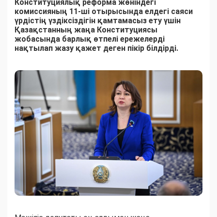
Конституциялық реформа жөніндегі
комиссияның 11-ші отырысында елдегі саяси
үрдістің үздіксіздігін қамтамасыз ету үшін
Қазақстанның жаңа Конституциясы
жобасында барлық өтпелі ережелерді
нақтылап жазу қажет деген пікір білдірді.