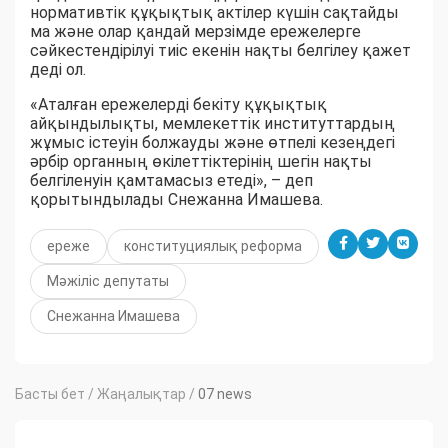
нормативтік құқықтық актілер күшін сақтайды
ма және олар қандай мерзімде ережелерге
сәйкестендірілуі тиіс екенін нақты белгілеу қажет
деді ол.
«Аталған ережелерді бекіту құқықтық
айқындылықты, мемлекеттік институттардың
жұмыс істеуін болжауды және өтпелі кезеңдегі
әрбір органның өкілеттіктерінің шегін нақты
белгіленуін қамтамасыз етеді», – деп
қорытындылады Снежанна Имашева.
ереже
конституциялық реформа
Мәжіліс депутаты
Снежанна Имашева
Басты бет
/
Жаңалықтар
/
07 news