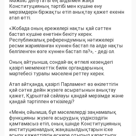
Мәжіліс депутаты ең алдымен жаңа
Конституцияның тәртібі мен күшіне ену
мерзімдерін біржақты етіп анықтау қажет екенін
атап өтті.
«Жобада оның ережелері нақты қай сәттен
бастап күшіне енетінін бекіту керек.
Республикалық референдумның нәтижелері
ресми жарияланған күннен бастап па әлде нақты
белгіленген өзге күннен бастап па?», - деді ол.
Оның айтуынша, сондай-ақ өтпелі кезеңдегі
қазіргі мемлекеттік билік органдарының
мәртебесі туралы мәселені реттеу керек.
Атап айтқанда, қазіргі Парламент өз өкілеттігін
қай сәтке дейін жүзеге асыратынын анықтау
қажет, Құрылтай сайлауы қандай мерзімде және
қандай тәртіппен өткізіледі?
«Менің ойымша, бұл мәселелерді заңнамалық
функцияны жүзеге асырудың үздіксіздігін
қамтамасыз етіп, оның ішінде Конституцияның
институционалдық жаңашылдықтарын іске
асыру қажеттілігін ескере отырып қарастыру