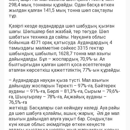
298,4 мың тоннаны құрайды. Одан басқа өткен
жылдан қалған 141,5 мың тонна шөп сақтаулы
тұр.
Қазіргі кезде аудандарда шөп шабудың қызған
шағы. Шөпшілер бел жазбай, тер төгуде. Шөп
шабатын техника да сайлы. Науқанға облыс
бойынша 4371 орақ қатысуда. Аудандардың 4
тамыздағы мәліметіне сәйкес 3315 гектар
шабындық шабылып, 1628,7 тонна мал азығы
дайындалды. Бұл – жоспардың 70,9%-ы. Ал
былтырғыдан қалған шөпті қоса есептегенде
аталған көрсеткіш қажеттіліктің 77%-ын құрайды.
– Аудандарда науқан қыза түсті. Мал азығын
дайындау жоспарын Теректі – 97%-ға, Бәйтерек
ауданы – 91%-ға, Бөрлі – 81,3%-ға, Сырым – 79,6%-
ға, Шыңғырлау – 78%-ға, Ақжайық ауданы –
76,5%-ға
жеткізді. Басқалары сәл кейіндеу келеді. Ауа райы
да шөп шабуға қолайлы, ашық-жарық. Әлі де мал
азығын дайындап алуға уақыт бар. Сондықтан
күні кеше облыс әкімдігінде өткен кеңесте
алдағы қыстаққа шөптің жыл жарымдық қорын