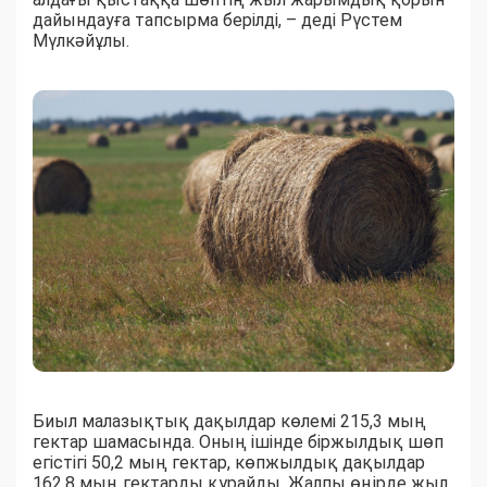
дайындауға тапсырма берілді, – деді Рүстем
Мүлкәйұлы.
Биыл малазықтық дақылдар көлемі 215,3 мың
гектар шамасында. Оның ішінде біржылдық шөп
егістігі 50,2 мың гектар, көпжылдық дақылдар
162,8 мың гектарды құрайды. Жалпы өңірде жыл