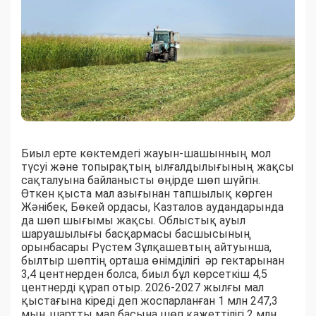
Биыл ерте көктемдегі жауын-шашынның мол
түсуі және топырақтың ылғалдылығының жақсы
сақталуына байланысты өңірде шөп шүйгін.
Өткен қыста мал азығынан тапшылық көрген
Жәнібек, Бөкей ордасы, Казталов аудандарында
да шөп шығымы жақсы. Облыстық ауыл
шаруашылығы басқармасы басшысының
орынбасары Рүстем Зұлқашевтың айтуынша,
былтыр шөптің орташа өнімділігі әр гектарынан
3,4 центнерден болса, биыл бұл көрсеткіш 4,5
центнерді құрап отыр. 2026-2027 жылғы мал
қыстағына кіреді деп жоспарланған 1 млн 247,3
мың шартты мал басына шөп қажеттілігі 2 млн