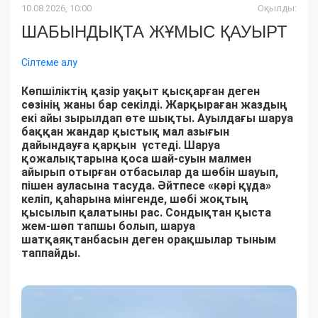
10.08.2026, 10:00
Оқылды:
ШАБЫНДЫҚТА ЖҰМЫС ҚАУЫРТ
Сілтеме алу
Көпшіліктің қазір уақыт қысқарған деген
сөзінің жаны бар секілді. Жарқыраған жаздың
екі айы зырылдап өте шықты. Ауылдағы шаруа
баққан жандар қыстық мал азығын
дайындауға қарқын үстеді. Шаруа
қожалықтарына қоса шай-суын малмен
айырып отырған отбасылар да шөбін шауып,
пішен ауласына тасуда. Әйтпесе «кәрі құда»
келіп, қаһарына мінгенде, шөбі жоқтың
қысылып қалатыны рас. Сондықтан қыста
жем-шөп тапшы болып, шаруа
шатқаяқтанбасын деген орақшылар тыным
таппайды.