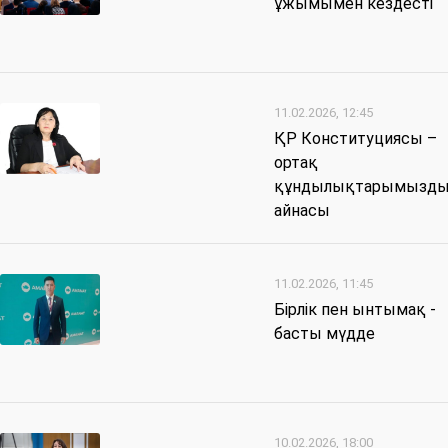
ұжымымен кездесті
11.02.2026, 12:45
ҚР Конституциясы –
ортақ
құндылықтарымызд
айнасы
11.02.2026, 11:45
Бірлік пен ынтымақ -
басты мүдде
10.02.2026, 18:00