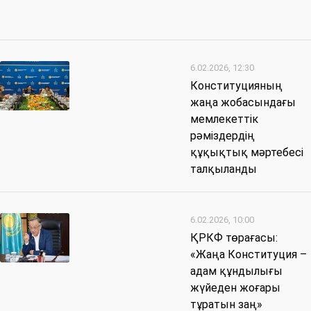
6.02.2026, 12:30
Конституцияның
жаңа жобасындағы
мемлекеттік
рәміздердің
құқықтық мәртебесі
талқыланды
6.02.2026, 10:00
ҚРКФ төрағасы:
«Жаңа Конституция –
адам құндылығы
жүйеден жоғары
тұратын заң»