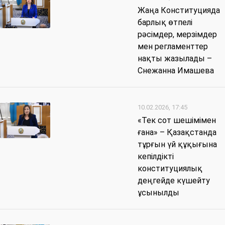
Жаңа Конституцияда
барлық өтпелі
рәсімдер, мерзімдер
мен регламенттер
нақты жазылады –
Снежанна Имашева
10.02.2026, 17:45
«Тек сот шешімімен
ғана» – Қазақстанда
тұрғын үй құқығына
кепілдікті
конституциялық
деңгейде күшейту
ұсынылды