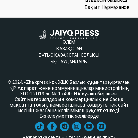
Бақыт Нұрмұханов
ӘЛЕМ
ҚАЗАҚСТАН
БАТЫС ҚАЗАҚСТАН ОБЛЫСЫ
БҚО АУДАНДАРЫ
© 2024. «Zhaikpress.kz». ЖШС Барлық құқықтар қорғалған.
ҚР Ақпарат және коммуникациялар министрлігінің
30.01.2019 ж. № 17490-ИА куәлігі берілген.
Сайт материалдарын коммерциялық не басқа
мақсатта толық немесе ішінара көшіруге тек сайт
иесінің жазбаша келісімімен рұқсат етіледі.
Біз әлеуметтік желілерде
Разработка сайта — Студия «Web-Design.kz»