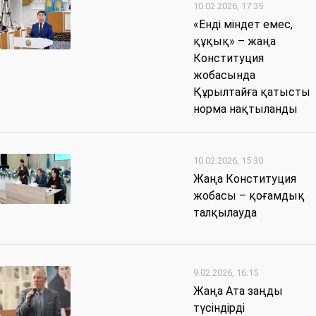
10.02.2026, 17:35
«Енді міндет емес,
құқық» – жаңа
Конституция
жобасында
Құрылтайға қатысты
норма нақтыланды
10.02.2026, 15:30
Жаңа Конституция
жобасы – қоғамдық
талқылауда
9.02.2026, 16:15
Жаңа Ата заңды
түсіндірді