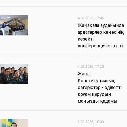
4.02.2026, 17:45
Жаңақала ауданында
ардагерлер кеңесінің
кезекті
конференциясы өтті
4.02.2026, 17:25
Жаңа
Конституциялық
өзгерістер - әділетті
қоғам құрудың
маңызды қадамы
3.02.2026, 10:00