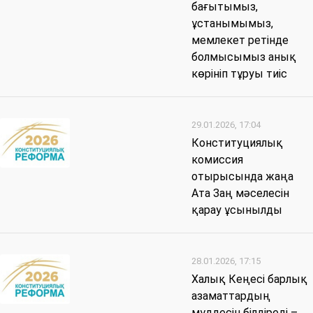
бағытымыз,
ұстанымымыз,
мемлекет ретінде
болмысымыз анық
көрініп тұруы тиіс
29.01.2026, 17:04
Конституциялық
комиссия
отырысында жаңа
Ата Заң мәселесін
қарау ұсынылды
28.01.2026, 17:15
Халық Кеңесі барлық
азаматтардың
мүддесін білдіреді –