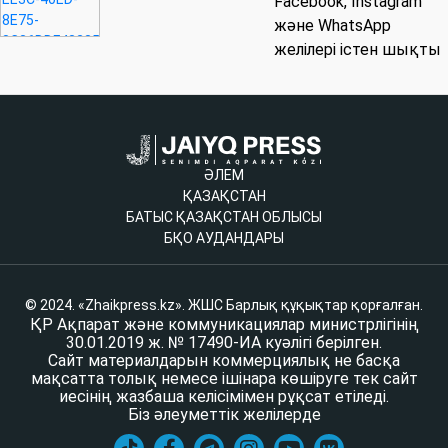
Facebook, Instagram
және WhatsApp
желілері істен шықты
ӘЛЕМ
ҚАЗАҚСТАН
БАТЫС ҚАЗАҚСТАН ОБЛЫСЫ
БҚО АУДАНДАРЫ
© 2024. «Zhaikpress.kz». ЖШС Барлық құқықтар қорғалған.
ҚР Ақпарат және коммуникациялар министрлігінің
30.01.2019 ж. № 17490-ИА куәлігі берілген.
Сайт материалдарын коммерциялық не басқа
мақсатта толық немесе ішінара көшіруге тек сайт
иесінің жазбаша келісімімен рұқсат етіледі.
Біз әлеуметтік желілерде